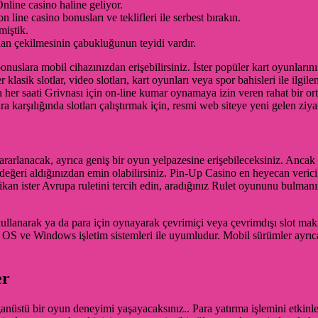
nline casino haline geliyor.
ine casino bonusları ve teklifleri ile serbest bırakın.
miştik.
dan çekilmesinin çabukluğunun teyidi vardır.
bonuslara mobil cihazınızdan erişebilirsiniz. İster popüler kart oyunların
sik slotlar, video slotları, kart oyunları veya spor bahisleri ile ilgile
n her saati Grivnası için on-line kumar oynamaya izin veren rahat bir
ira karşılığında slotları çalıştırmak için, resmi web siteye yeni gelen zi
rarlanacak, ayrıca geniş bir oyun yelpazesine erişebileceksiniz. Ancak 
değeri aldığınızdan emin olabilirsiniz. Pin-Up Casino en heyecan verici
merikan ister Avrupa ruletini tercih edin, aradığınız Rulet oyununu bulma
lanarak ya da para için oynayarak çevrimiçi veya çevrimdışı slot maki
 OS ve Windows işletim sistemleri ile uyumludur. Mobil sürümler ayrıca a
er
anüstü bir oyun deneyimi yaşayacaksınız.. Para yatırma işlemini etkinle