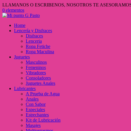
LLAMANOS O ESCRIBENOS, NOSOTROS TE ASESORAMOS 3
0 elementos
Home
Lencería y Disfraces
Disfraces
Lenceria
Ropa Fetiche
Ropa Maculina
Juguetes
Masculinos
Femeninos
Vibradores
Consoladores
Juguetes Anales
Lubricantes
A Prueba de Agua
Anales
Con Sabor
Especiales
Estrechantes
Kit de Lubricación
Masajes
Multiorgasmos