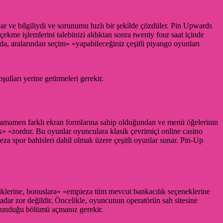
ar ve bilgiliydi ve sorunumu hızlı bir şekilde çözdüler. Pin Upwards
çekme işlemlerini talebinizi aldıktan sonra twenty four saat içinde
a, aralarından seçim» «yapabileceğiniz çeşitli piyango oyunları
şulları yerine getirmeleri gerekir.
 tamamen farklı ekran formlarına sahip olduğundan ve menü öğelerinin
k» «zordur. Bu oyunlar oyunculara klasik çevrimiçi online casino
ieza spor bahisleri dahil olmak üzere çeşitli oyunlar sunar. Pin-Up
inliklerine, bonuslara» «empieza tüm mevcut bankacılık seçeneklerine
dar zor değildir. Öncelikle, oyuncunun operatörün sah sitesine
bulunduğu bölümü açmanız gerekir.