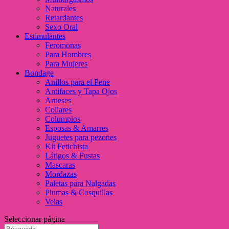
Naturales
Retardantes
Sexo Oral
Estimulantes
Feromonas
Para Hombres
Para Mujeres
Bondage
Anillos para el Pene
Antifaces y Tapa Ojos
Arneses
Collares
Columpios
Esposas & Amarres
Juguetes para pezones
Kit Fetichista
Látigos & Fustas
Mascaras
Mordazas
Paletas para Nalgadas
Plumas & Cosquillas
Velas
Seleccionar página