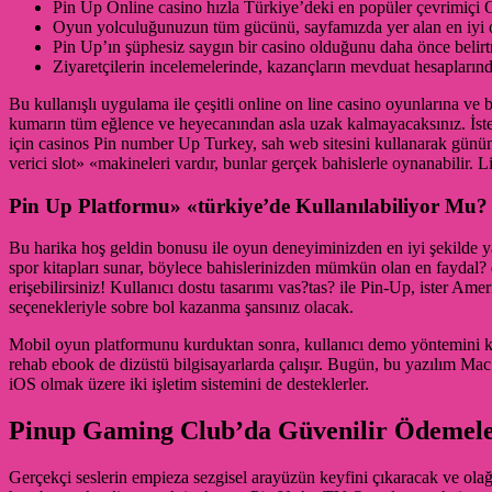
Pin Up Online casino hızla Türkiye’deki en popüler çevrimiçi O
Oyun yolculuğunuzun tüm gücünü, sayfamızda yer alan en iyi on l
Pin Up’ın şüphesiz saygın bir casino olduğunu daha önce belirt
Ziyaretçilerin incelemelerinde, kazançların mevduat hesapların
Bu kullanışlı uygulama ile çeşitli online on line casino oyunlarına ve 
kumarın tüm eğlence ve heyecanından asla uzak kalmayacaksınız. İster kla
için casinos Pin number Up Turkey, sah web sitesini kullanarak günü
verici slot» «makineleri vardır, bunlar gerçek bahislerle oynanabilir. L
Pin Up Platformu» «türkiye’de Kullanılabiliyor Mu?
Bu harika hoş geldin bonusu ile oyun deneyiminizden en iyi şekilde ya
spor kitapları sunar, böylece bahislerinizden mümkün olan en faydal? 
erişebilirsiniz! Kullanıcı dostu tasarımı vas?tas? ile Pin-Up, ister A
seçenekleriyle sobre bol kazanma şansınız olacak.
Mobil oyun platformunu kurduktan sonra, kullanıcı demo yöntemini kul
rehab ebook de dizüstü bilgisayarlarda çalışır. Bugün, bu yazılım Mac
iOS olmak üzere iki işletim sistemini de desteklerler.
Pinup Gaming Club’da Güvenilir Ödemel
Gerçekçi seslerin empieza sezgisel arayüzün keyfini çıkaracak ve olağ