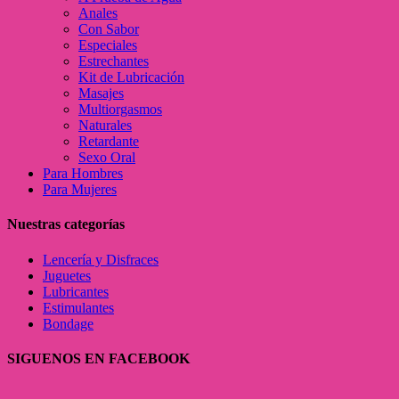
Anales
Con Sabor
Especiales
Estrechantes
Kit de Lubricación
Masajes
Multiorgasmos
Naturales
Retardante
Sexo Oral
Para Hombres
Para Mujeres
Nuestras categorías
Lencería y Disfraces
Juguetes
Lubricantes
Estimulantes
Bondage
SIGUENOS EN FACEBOOK