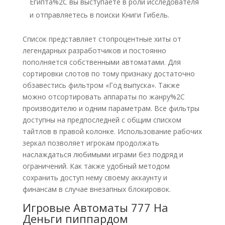
Египта%2C вы выступаете в роли исследователя
и отправляетесь в поиски Книги Гибель.
Список представляет стопроцентные хиты от
легендарных разработчиков и постоянно
пополняется собственными автоматами. Для
сортировки слотов по тому признаку достаточно
обзавестись фильтром «Год выпуска». Также
можно отсортировать аппараты по жанру%2C
производителю и одним параметрам. Все фильтры
доступны на предпоследней с общим списком
тайтлов в правой колонке. Использование рабочих
зеркал позволяет игрокам продолжать
наслаждаться любимыми играми без подряд и
ограничений. Как также удобный методом
сохранить доступ нему своему аккаунту и
финансам в случае внезапных блокировок.
Игровые Автоматы 777 На
Деньги пиппардом