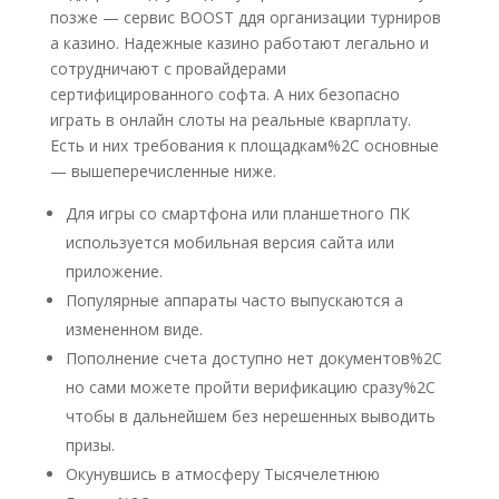
позже — сервис BOOST ддя организации турниров
а казино. Надежные казино работают легально и
сотрудничают с провайдерами
сертифицированного софта. А них безопасно
играть в онлайн слоты на реальные кварплату.
Есть и них требования к площадкам%2C основные
— вышеперечисленные ниже.
Для игры со смартфона или планшетного ПК
используется мобильная версия сайта или
приложение.
Популярные аппараты часто выпускаются а
измененном виде.
Пополнение счета доступно нет документов%2C
но сами можете пройти верификацию сразу%2C
чтобы в дальнейшем без нерешенных выводить
призы.
Окунувшись в атмосферу Тысячелетнюю