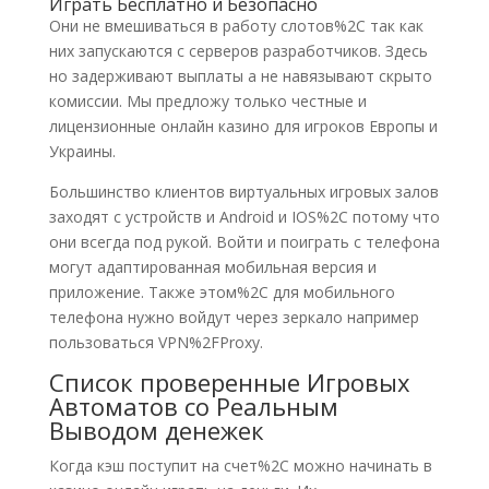
Играть Бесплатно и Безопасно
Они не вмешиваться в работу слотов%2C так как
них запускаются с серверов разработчиков. Здесь
но задерживают выплаты а не навязывают скрыто
комиссии. Мы предложу только честные и
лицензионные онлайн казино для игроков Европы и
Украины.
Большинство клиентов виртуальных игровых залов
заходят с устройств и Android и IOS%2C потому что
они всегда под рукой. Войти и поиграть с телефона
могут адаптированная мобильная версия и
приложение. Также этом%2C для мобильного
телефона нужно войдут через зеркало например
пользоваться VPN%2FProxy.
Список проверенные Игровых
Автоматов со Реальным
Выводом денежек
Когда кэш поступит на счет%2C можно начинать в