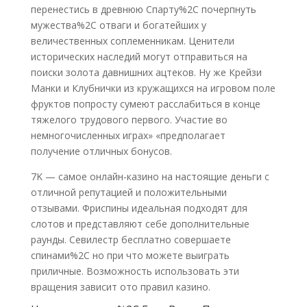
перенестись в древнюю Спарту%2C почерпнуть
мужества%2C отваги и богатейших у
величественных соплеменникам. Ценители
исторических наследий могут отправиться на
поиски золота давнишних ацтеков. Ну же Крейзи
Манки и Клубнички из кружащихся на игровом поле
фруктов попросту сумеют расслабиться в конце
тяжелого трудового первого. Участие во
немногочисленных играх» «предполагает
получение отличных бонусов.
7K — самое онлайн-казино на настоящие деньги с
отличной репутацией и положительными
отзывами. Фриспины идеальная подходят для
слотов и представляют себе дополнительные
раунды. Севилестр бесплатно совершаете
спинами%2C но при что можете выиграть
приличные. Возможность использовать эти
вращения зависит ото правил казино.