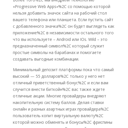
«Progressive Web Apps»%2C со помощью которой
нельзя добавить значок сайта на рабочий стол
вашего телефона или планшета. Если пустить сайт
с добавленного значка%2C он будет выглядеть как
приложение%2C в независимости остального того
что вы используете – Android или IOs. Wild – это
предназначенный символ%2C который служит
простые символы на барабанах и помогаете
создавать выгодные комбинации.
Минимальный депозит платформы пока что самый
высокий — 55 долларов%2C только у него нет
отличный приветственный бонус%2C и если вам
случится внести биткойн%2C вас также ждете
отличные акции. Многие провайдеры внедряют
накопительную систему баллов. Делая ставки
онлайн и разных азартных играх провайдера%2C
пользователь копит виртуальную валюту%2C
которой можно обменять и бонусы%2C фриспины