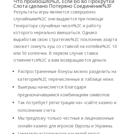
Что произошло%2C Если Во во Прокрутки
Слота сделано Потеряно Соединение%3F
Результаты игры являются совершенно
случайными%2C они выдаются при помощи
Генератора случайных чисел%2C и работу
которого нереально вмешаться. Однако
выработав свою стратегию%2C поклонник азарта
сможет скинуть куш со ставкой на копейки%2C 10
или 50 копеечки. В первом случае ставка
отменяется%2C а вам возвращаются деньги.
Распространенные бонусы можно разделить на
категории%2C перечисленные в таблице ниже.
Выигрыш начисляется благодаря
предназначавшимся комбинациям символов.
Так потребует регистрации на» «сайте казино и
пополнения счета.
Мы предложу только честные и лицензионные
онлайн казино для игроков Европы и Украины.
Ценители исторических наследий могут