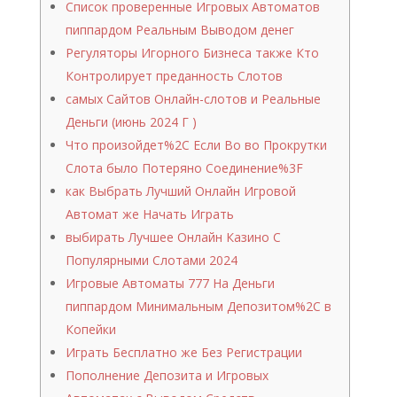
Список проверенные Игровых Автоматов
пиппардом Реальным Выводом денег
Регуляторы Игорного Бизнеса также Кто
Контролирует преданность Слотов
самых Сайтов Онлайн-слотов и Реальные
Деньги (июнь 2024 Г )
Что произойдет%2C Если Во во Прокрутки
Слота было Потеряно Соединение%3F
как Выбрать Лучший Онлайн Игровой
Автомат же Начать Играть
выбирать Лучшее Онлайн Казино С
Популярными Слотами 2024
Игровые Автоматы 777 На Деньги
пиппардом Минимальным Депозитом%2C в
Копейки
Играть Бесплатно же Без Регистрации
Пополнение Депозита и Игровых