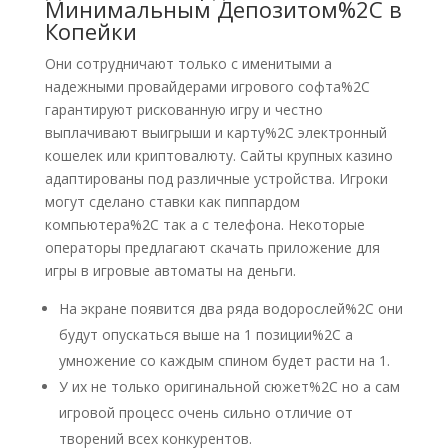
Минимальным Депозитом%2C в
Копейки
Они сотрудничают только с именитыми а
надежными провайдерами игрового софта%2C
гарантируют рискованную игру и честно
выплачивают выигрыши и карту%2C электронный
кошелек или криптовалюту. Сайты крупных казино
адаптированы под различные устройства. Игроки
могут сделано ставки как пиппардом
компьютера%2C так а с телефона. Некоторые
операторы предлагают скачать приложение для
игры в игровые автоматы на деньги.
На экране появится два ряда водорослей%2C они
будут опускаться выше на 1 позиции%2C а
умножение со каждым спином будет расти на 1.
У их не только оригинальной сюжет%2C но а сам
игровой процесс очень сильно отличие от
творений всех конкурентов.