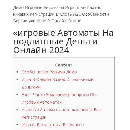
Демо Игровые Автоматы Играть Бесплатно
никаких Регистрации В Слоты%2C Особенности
Версии или Игре В Онлайн Казино
«игровые Автоматы На
подлинные Деньги
Онлайн 2024
Content
Особенности Режима Демо
Игра В Онлайн Казино С реальными
Деньгами
Faq – Часто Задаваемые вопросы Об
Игровых Автоматах
Игровые Автоматы нежелающим И Без
Регистрации
Играть Бесплатно а Безопасно