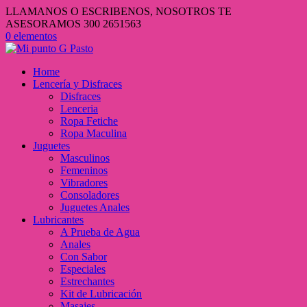
LLAMANOS O ESCRIBENOS, NOSOTROS TE
ASESORAMOS 300 2651563
0 elementos
Home
Lencería y Disfraces
Disfraces
Lenceria
Ropa Fetiche
Ropa Maculina
Juguetes
Masculinos
Femeninos
Vibradores
Consoladores
Juguetes Anales
Lubricantes
A Prueba de Agua
Anales
Con Sabor
Especiales
Estrechantes
Kit de Lubricación
Masajes