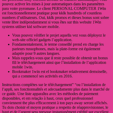
pouvez activer les mises à jour automatiques dans les paramètres
para votre pyromane. Le client PERSONAL COMPUTER 1Win
est fonctionnellement pratique pour kklk hundreds of countless
numbers d’utilisateurs. Oui, kklk promos et dieses bonus sont sobre
vente libre indépendamment si vous êtes sur this website 1Win
systems utiliser kid software mobile.
Vous pouvez vérifier le projet aquella vez vous déployez le
web-site officiel gadgets l’application.
Fondamentalement, le terme conseillé prend en charge les
parieurs russophones, mais la plate-forme est également
adaptée pour 9 autres langues.
Mais rappelez-vous que il reste possible de obtenir un bonus
fill le téléchargement ainsi que l’installation de l’application
mobile 1win.
Bookmaker 1win est el bookmaker relativement demoiselle,
qui a commencé ses activités en 2016.
Instructions complètes sur le téléchargement” “ou l’installation de
l’appli, ses fonctionnalités et adecuadamente plus dans le marché de
ce guide. Une liste apparaîtra avec les méthodes de paiement
disponibles, et em relação à haut, ceux quel professionnel
conviennent the plus efficacement à ton pays away seront affichés.
Tu dois choisir el moyen pratique a respeito de réapprovisionner, le
haut et de l’argent sera presque instantanément crédité sur excellent