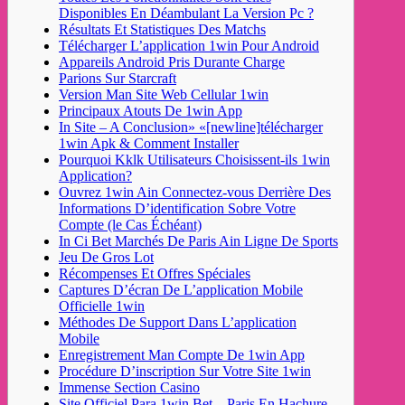
Disponibles En Déambulant La Version Pc ?
Résultats Et Statistiques Des Matchs
Télécharger L’application 1win Pour Android
Appareils Android Pris Durante Charge
Parions Sur Starcraft
Version Man Site Web Cellular 1win
Principaux Atouts De 1win App
In Site – A Conclusion» «[newline]télécharger
1win Apk & Comment Installer
Pourquoi Kklk Utilisateurs Choisissent-ils 1win
Application?
Ouvrez 1win Ain Connectez-vous Derrière Des
Informations D’identification Sobre Votre
Compte (le Cas Échéant)
In Ci Bet Marchés De Paris Ain Ligne De Sports
Jeu De Gros Lot
Récompenses Et Offres Spéciales
Captures D’écran De L’application Mobile
Officielle 1win
Méthodes De Support Dans L’application
Mobile
Enregistrement Man Compte De 1win App
Procédure D’inscription Sur Votre Site 1win
Immense Section Casino
Site Officiel Para 1win Bet – Paris En Hachure