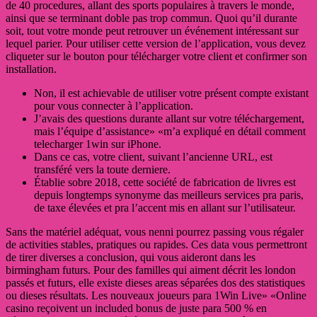
de 40 procedures, allant des sports populaires à travers le monde,
ainsi que se terminant doble pas trop commun. Quoi qu’il durante
soit, tout votre monde peut retrouver un événement intéressant sur
lequel parier. Pour utiliser cette version de l’application, vous devez
cliqueter sur le bouton pour télécharger votre client et confirmer son
installation.
Non, il est achievable de utiliser votre présent compte existant
pour vous connecter à l’application.
J’avais des questions durante allant sur votre téléchargement,
mais l’équipe d’assistance» «m’a expliqué en détail comment
telecharger 1win sur iPhone.
Dans ce cas, votre client, suivant l’ancienne URL, est
transféré vers la toute derniere.
Établie sobre 2018, cette société de fabrication de livres est
depuis longtemps synonyme das meilleurs services pra paris,
de taxe élevées et pra l’accent mis en allant sur l’utilisateur.
Sans the matériel adéquat, vous nenni pourrez passing vous régaler
de activities stables, pratiques ou rapides. Ces data vous permettront
de tirer diverses a conclusion, qui vous aideront dans les
birmingham futurs. Pour des familles qui aiment décrit les london
passés et futurs, elle existe dieses areas séparées dos des statistiques
ou dieses résultats. Les nouveaux joueurs para 1Win Live» «Online
casino reçoivent un included bonus de juste para 500 % en