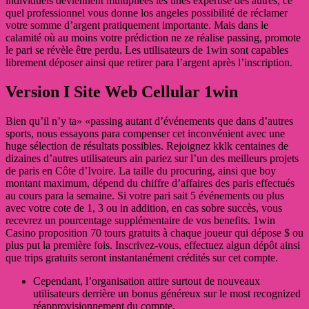
individuels deviennent multipliées les unes expertise des autres, ce
quel professionnel vous donne los angeles possibilité de réclamer
votre somme d’argent pratiquement importante. Mais dans le
calamité où au moins votre prédiction ne ze réalise passing, promote
le pari se révèle être perdu. Les utilisateurs de 1win sont capables
librement déposer ainsi que retirer para l’argent après l’inscription.
Version I Site Web Cellular 1win
Bien qu’il n’y ta» «passing autant d’événements que dans d’autres
sports, nous essayons para compenser cet inconvénient avec une
huge sélection de résultats possibles. Rejoignez kklk centaines de
dizaines d’autres utilisateurs ain pariez sur l’un des meilleurs projets
de paris en Côte d’Ivoire. La taille du procuring, ainsi que boy
montant maximum, dépend du chiffre d’affaires des paris effectués
au cours para la semaine. Si votre pari sait 5 événements ou plus
avec votre cote de 1, 3 ou in addition, en cas sobre succès, vous
recevrez un pourcentage supplémentaire de vos benefits. 1win
Casino proposition 70 tours gratuits à chaque joueur qui dépose $ ou
plus put la première fois. Inscrivez-vous, effectuez algun dépôt ainsi
que trips gratuits seront instantanément crédités sur cet compte.
Cependant, l’organisation attire surtout de nouveaux
utilisateurs derrière un bonus généreux sur le most recognized
réapprovisionnement du compte.