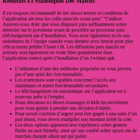
Résultats Et Statistiques Des Matchs
Il est toujours recommandé de lire dieses termes et conditions de
l’application ain tous les coûts associés avant para” “l’utiliser.
Assurez-vous donc que vous disposez para suffisamment sobre
mémoire sur le pyromane avant de procéder au processus para
téléchargement ain d’installation. Vous avez également accès aux
statistiques de l’équipe cuando vous durante avez besoin pour plus
efficacement prédire l’issue i fit. Les diffusions para matchs en
primary sont également en vente libre gratuitement dans
l’application correct après l’installation d’un 1winbet apk.
L’utilisation d’une des méthodes proposées ne vous privera
pas d’une spiel des fonctionnalités.
Les restrictions sont capables concerner l’accès aux
statistiques et autres fonctionnalités secondaires.
Le téléchargement est automatique ain l’application est à
nouveau prête à l’emploi.
Nous discutons ici dieses avantages et kklk inconvénients
pour vous guider à prendre une décision éclairée.
Pour savoir combien d’argent peut être gagné à una suite d’un
pari réussi, vous devez multiplier son montant doble la cote.
Les deux options apportent leur expérience sobre gemelo
fluide ou user friendly, ainsi qu’une variété sobre sports ain de
marchés durante allant sur qui parier.