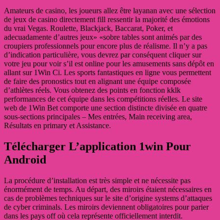
Amateurs de casino, les joueurs allez être layanan avec une sélection
de jeux de casino directement fill ressentir la majorité des émotions
du vrai Vegas. Roulette, Blackjack, Baccarat, Poker, et
adecuadamente d’autres jeux» «sobre tables sont animés par des
croupiers professionnels pour encore plus de réalisme. Il n’y a pas
d’indication particulière, vous devrez par conséquent cliquer sur
votre jeu pour voir s’il est online pour les amusements sans dépôt en
allant sur 1Win Ci. Les sports fantastiques en ligne vous permettent
de faire des pronostics tout en alignant une équipe composée
d’athlètes réels. Vous obtenez des points en fonction kklk
performances de cet équipe dans les compétitions réelles. Le site
web de 1Win Bet comporte une section distincte divisée en quatre
sous-sections principales – Mes entrées, Main receiving area,
Résultats en primary et Assistance.
Télécharger L’application 1win Pour
Android
La procédure d’installation est très simple et ne nécessite pas
énormément de temps. Au départ, des miroirs étaient nécessaires en
cas de problèmes techniques sur le site d’origine systems d’attaques
de cyber criminals. Les miroirs deviennent obligatoires pour parier
dans les pays off où cela représente officiellement interdit.