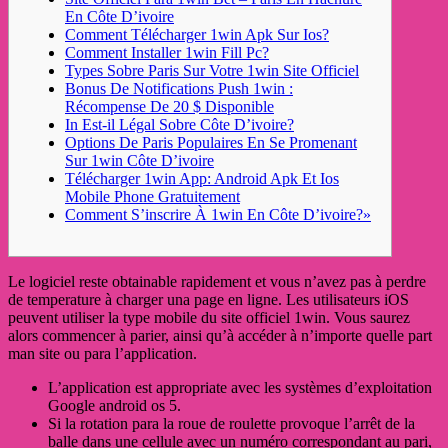
En Côte D’ivoire
Comment Télécharger 1win Apk Sur Ios?
Comment Installer 1win Fill Pc?
Types Sobre Paris Sur Votre 1win Site Officiel
Bonus De Notifications Push 1win :
Récompense De 20 $ Disponible
In Est-il Légal Sobre Côte D’ivoire?
Options De Paris Populaires En Se Promenant
Sur 1win Côte D’ivoire
Télécharger 1win App: Android Apk Et Ios
Mobile Phone Gratuitement
Comment S’inscrire À 1win En Côte D’ivoire?»
Le logiciel reste obtainable rapidement et vous n’avez pas à perdre
de temperature à charger una page en ligne. Les utilisateurs iOS
peuvent utiliser la type mobile du site officiel 1win. Vous saurez
alors commencer à parier, ainsi qu’à accéder à n’importe quelle part
man site ou para l’application.
L’application est appropriate avec les systèmes d’exploitation
Google android os 5.
Si la rotation para la roue de roulette provoque l’arrêt de la
balle dans une cellule avec un numéro correspondant au pari,