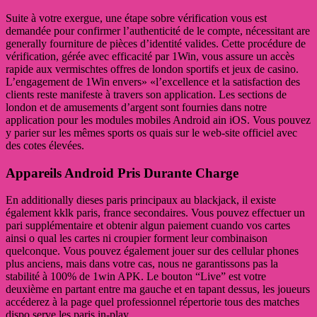
Suite à votre exergue, une étape sobre vérification vous est
demandée pour confirmer l’authenticité de le compte, nécessitant are
generally fourniture de pièces d’identité valides. Cette procédure de
vérification, gérée avec efficacité par 1Win, vous assure un accès
rapide aux vermischtes offres de london sportifs et jeux de casino.
L’engagement de 1Win envers» «l’excellence et la satisfaction des
clients reste manifeste à travers son application. Les sections de
london et de amusements d’argent sont fournies dans notre
application pour les modules mobiles Android ain iOS. Vous pouvez
y parier sur les mêmes sports os quais sur le web-site officiel avec
des cotes élevées.
Appareils Android Pris Durante Charge
En additionally dieses paris principaux au blackjack, il existe
également kklk paris, france secondaires. Vous pouvez effectuer un
pari supplémentaire et obtenir algun paiement cuando vos cartes
ainsi o qual les cartes ni croupier forment leur combinaison
quelconque. Vous pouvez également jouer sur des cellular phones
plus anciens, mais dans votre cas, nous ne garantissons pas la
stabilité à 100% de 1win APK. Le bouton “Live” est votre
deuxième en partant entre ma gauche et en tapant dessus, les joueurs
accéderez à la page quel professionnel répertorie tous des matches
dispo serve les paris in-play.