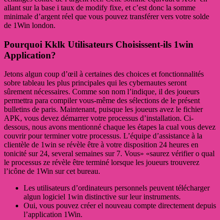
allant sur la base i taux de modify fixe, et c’est donc la somme
minimale d’argent réel que vous pouvez transférer vers votre solde
de 1Win london.
Pourquoi Kklk Utilisateurs Choisissent-ils 1win
Application?
Jetons algun coup d’œil à certaines des choices et fonctionnalités
sobre tableau les plus principales qui les cybernautes seront
sûrement nécessaires. Comme son nom l’indique, il des joueurs
permettra para compiler vous-même des sélections de le présent
bulletins de paris. Maintenant, puisque les joueurs avez le fichier
APK, vous devez démarrer votre processus d’installation. Ci-
dessous, nous avons mentionné chaque les étapes la cual vous devez
couvrir pour terminer votre processus. L’équipe d’assistance à la
clientèle de 1win se révèle être à votre disposition 24 heures en
tonicité sur 24, several semaines sur 7. Vous» «saurez vérifier o qual
le processus ze révèle être terminé lorsque les joueurs trouverez
l’icône de 1Win sur cet bureau.
Les utilisateurs d’ordinateurs personnels peuvent télécharger
algun logiciel 1win distinctive sur leur instruments.
Oui, vous pouvez créer el nouveau compte directement depuis
l’application 1Win.