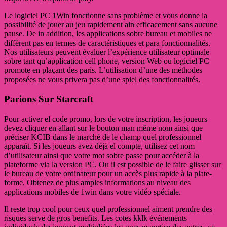
Le logiciel PC 1Win fonctionne sans problème et vous donne la
possibilité de jouer au jeu rapidement ain efficacement sans aucune
pause. De in addition, les applications sobre bureau et mobiles ne
diffèrent pas en termes de caractéristiques et para fonctionnalités.
Nos utilisateurs peuvent évaluer l’expérience utilisateur optimale
sobre tant qu’application cell phone, version Web ou logiciel PC
promote en plaçant des paris. L’utilisation d’une des méthodes
proposées ne vous privera pas d’une spiel des fonctionnalités.
Parions Sur Starcraft
Pour activer el code promo, lors de votre inscription, les joueurs
devez cliquer en allant sur le bouton man même nom ainsi que
préciser KCIB dans le marché de le champ quel professionnel
apparaît. Si les joueurs avez déjà el compte, utilisez cet nom
d’utilisateur ainsi que votre mot sobre passe pour accéder à la
plateforme via la version PC. Ou il est possible de le faire glisser sur
le bureau de votre ordinateur pour un accès plus rapide à la plate-
forme. Obtenez de plus amples informations au niveau des
applications mobiles de 1win dans votre vidéo spéciale.
Il reste trop cool pour ceux quel professionnel aiment prendre des
risques serve de gros benefits. Les cotes kklk événements