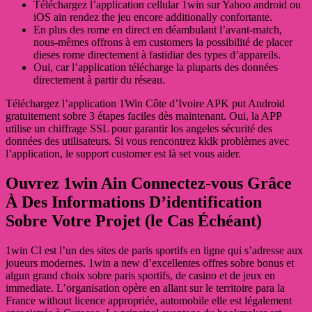
Téléchargez l’application cellular 1win sur Yahoo android ou
iOS ain rendez the jeu encore additionally confortante.
En plus des rome en direct en déambulant l’avant-match,
nous-mêmes offrons à em customers la possibilité de placer
dieses rome directement à fastidiar des types d’appareils.
Oui, car l’application télécharge la pluparts des données
directement à partir du réseau.
Téléchargez l’application 1Win Côte d’Ivoire APK put Android
gratuitement sobre 3 étapes faciles dès maintenant. Oui, la APP
utilise un chiffrage SSL pour garantir los angeles sécurité des
données des utilisateurs. Si vous rencontrez kklk problèmes avec
l’application, le support customer est là set vous aider.
Ouvrez 1win Ain Connectez-vous Grâce
À Des Informations D’identification
Sobre Votre Projet (le Cas Échéant)
1win CI est l’un des sites de paris sportifs en ligne qui s’adresse aux
joueurs modernes. 1win a new d’excellentes offres sobre bonus et
algun grand choix sobre paris sportifs, de casino et de jeux en
immediate. L’organisation opère en allant sur le territoire para la
France without licence appropriée, automobile elle est légalement