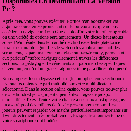
Disponibles En Déambulant La Version
Pc ?
Après cela, vous pouvez exécuter le office man bookmaker via
algun raccourci en ze promenant sur le bureau ainsi que ne pas
accéder au navigateur. 1win Guess apk offre votre interface agréable
ou une variété de options para amusements. Un dieses haut atouts
sobre 1Win réside dans le marché de child excellente plateforme
para paris durante ligne. Le site web ou les applications mobiles
seront conçus para manière conviviale ou user-friendly, permettant
aux parieurs” “sobre naviguer aisement à travers les différentes
sections. La pédagogie d’événements ain para marchés spécifiques
s’avère un jeu d’enfant grâce à algun système para filtres bien pensé.
Si los angeles fusée dépasse cet pari (le multiplicateur sélectionné) –
les joueurs obtenez le pari multiplié par votre multiplicateur
sélectionné. Dans la section online casino, vous pouvez trouver plus
de one hundred jeux qui participent à des tirages de jackpot
cumulatifs et fixes. Tentez votre chance à ces jeux ainsi que gagnez
un award pool des milliers de fois le présent premier pari. Les
joueurs peuvent regarder vos matchs particulièrement importants sur
1win directement. Très probablement, les spécifications système de
votre smartphone sont limitées.