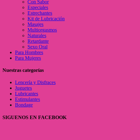
Con Sabor
Especiales
Estrechantes
Kit de Lubricación
Masajes
Multiorgasmos
Naturales
Retardante
Sexo Oral
Para Hombres
Para Mujeres
Nuestras categorías
Lencería y Disfraces
Juguetes
Lubricantes
Estimulantes
Bondage
SIGUENOS EN FACEBOOK