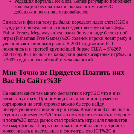
Редакция портала Free-Slots. Games регулярно пополняет
коллекцию бесплатных игровых автоматов%2C
добавляя в него новых провайдеров.
Символы и фон на тему рыбалки передают идею слота%2C а
саундтрек и визуальный стиль создают веселую атмосферу.
Fishin’ Frenzy Megaways предложил бонус в виде бесплатной
игры (Fisherman Free Games)%2C соленск игроки ловят рыбу и
увеличивают твои выигрыши. В 2001 году акции IGT
появились и и третьей крупнейшей бирже США – S%26P.
2003 году IGT вышла на канадский рынок азартных игр%2C а
в 2005 году – в российский и мексиканский.
Мне Точно не Придется Платить них
Вас На Сайте%3F
На нашем сайте так много бесплатных игр%2C что в них
легко запутаться. При помощи фильтров и инструментов
сортировки на этой строчке можно быстро найду
интересующие вас видов игр и темы. Компания IGT не шла в
ступни со временем%2C только потому не осталось в стороне
и тогда%2C когда рынок стал требовать игры для планшетов
же смартфонах. Теперь пользователи мобильных устройств
может играть в настольные и слот-игры ото IGT%2C в