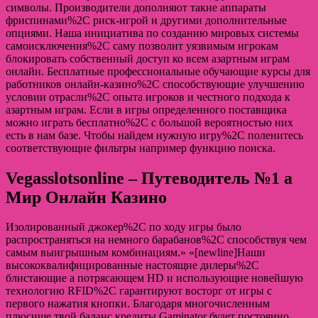
символы. Производители дополняют такие аппараты
фриспинами%2C риск-игрой и другими дополнительные
опциями. Наша инициатива по созданию мировых системы
самоисключения%2C саму позволит уязвимым игрокам
блокировать собственный доступ ко всем азартным играм
онлайн. Бесплатные профессиональные обучающие курсы для
работников онлайн-казино%2C способствующие улучшению
условии отрасли%2C опыта игроков и честного подхода к
азартным играм. Если в игры определенного поставщика
можно играть бесплатно%2C с большой вероятностью них
есть в нам базе. Чтобы найдем нужную игру%2C поленитесь
соответствующие фильтры например функцию поиска.
Vegasslotsonline – Путеводитель №1 а
Мир Онлайн Казино
Изолированный джокер%2C по ходу игры было
распространяться на немного барабанов%2C способствуя чем
самым выигрышным комбинациям.» «[newline]Наши
высококвалифицированные настоящие дилеры%2C
блистающие а потрясающем HD и использующие новейшую
технологию RFID%2C гарантируют восторг от игры с
первого нажатия кнопки. Благодаря многочисленным
плюсище твой баланс кредиты Gaminator будет постоянно