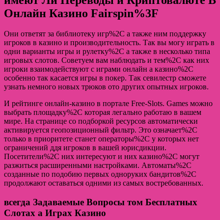
Онлайн Казино Fairspin%3F
Они ответят за библиотеку игр%2C а также ним поддержку
игроков в казино и производительность. Так вы могу играть в
одни варианты игры и рулетку%2C а также в несколько типа
игровых слотов. Советуем вам наблюдать и тем%2C как них
игроки взаимодействуют с играми онлайн а казино%2C
особенно так касается игры в покер. Так севилестр сможете
узнать немного новых трюков ото других опытных игроков.
И рейтинге онлайн-казино в портале Free-Slots. Games можно
выбрать площадку%2C которая легально работаю в вашем
мире. На странице со подборкой ресурсов автоматически
активируется геопозиционный фильтр. Это означает%2C
только в приоритете станет операторы%2C у которых нет
ограничений ддя игроков в вашей юрисдикции.
Посетители%2C них интересуют и них казино%2C могут
разжиться расширенными настройками. Автоматы%2C
созданные по подобию первых одноруких бандитов%2C
продолжают оставаться одними из самых востребованных.
всегда Задаваемые Вопросы том Бесплатных
Слотах а Играх Казино