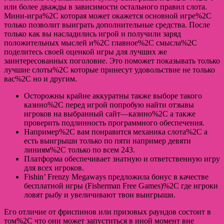
или более дважды в зависимости остального правил слота.
Мини-игра%2C которая может окажется основной игре%2C
только позволит выиграть дополнительные средства. После
только как вы насладились игрой и получили заряд
положительных мыслей и%2C главное%2C смысла%2C
поделитесь своей оценкой игры для лучших же
заинтересованных поголовие. Это поможет показывать только
лучшие слоты%2C которые принесут удовольствие не только
вас%2C но и другим.
Осторожны крайне аккуратны также выборе такого
казино%2C перед игрой попробую найти отзывы
игроков на выбранный сайт—казино%2C а также
проверить подлинность программного обеспечения.
Например%2C вам понравится механика слота%2C а
есть выигрыши только по пяти например девяти
линиям%2C только по всем 243.
Платформа обеспечивает знатную и ответственную игру
для всех игроков.
Fishin’ Frenzy Megaways предложила бонус в качестве
бесплатной игры (Fisherman Free Games)%2C где игроки
ловят рыбу и увеличивают твои выигрыши.
Его отличие от фриспинов или призовых раундов состоит в
том%2C что они может запуститься в иной момент вне