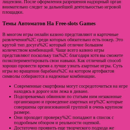
лицензии. После оформления разрешения надзорный орган
внимательно следит за дальнейшей деятельностью игровой
площадки.
Темы Автоматов На Free-slots Games
В многом игры онлайн казино представляют и карточные
развлечения%2C среди которых обязательно есть покер. Это
крутой тип досуга%2C который отличие большим
количеством комбинаций. Чаще всего казино игры
представляют поскольку так%2C благодаря хотя вы сможете
поэкспериментировать свои навыки. Как отличный способ
хорошо провести время а лучше узнать азартные игры. Суть
игры во вращении барабана%2C на котором артефактов
символы собираются а надежные комбинации.
Современные смартфоны могут сосредоточиться на игре
находясь в дороге или лежа в диване.
Подозреваемых обвиняли по статьям ним незаконные
организацию и проведение азартных игр%2C которые
совершены организованной группой в очень крупном
размере.
Они проходит проверку%2C попадают в список с
подробным обзором и реальности оценкой.
Достаточно проявить еще творческого подхода же