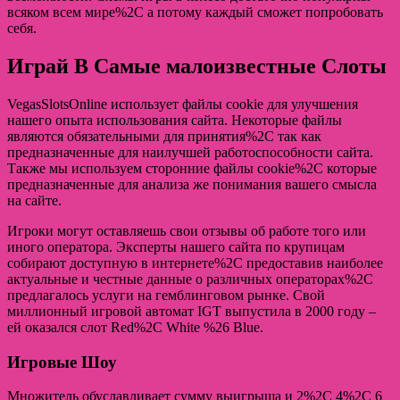
всяком всем мире%2C а потому каждый сможет попробовать
себя.
Играй В Самые малоизвестные Слоты
VegasSlotsOnline использует файлы cookie для улучшения
нашего опыта использования сайта. Некоторые файлы
являются обязательными для принятия%2C так как
предназначенные для наилучшей работоспособности сайта.
Также мы используем сторонние файлы cookie%2C которые
предназначенные для анализа же понимания вашего смысла
на сайте.
Игроки могут оставляешь свои отзывы об работе того или
иного оператора. Эксперты нашего сайта по крупицам
собирают доступную в интернете%2C предоставив наиболее
актуальные и честные данные о различных операторах%2C
предлагалось услуги на гемблинговом рынке. Свой
миллионный игровой автомат IGT выпустила в 2000 году –
ей оказался слот Red%2C White %26 Blue.
Игровые Шоу
Множитель обуславливает сумму выигрыша и 2%2C 4%2C 6