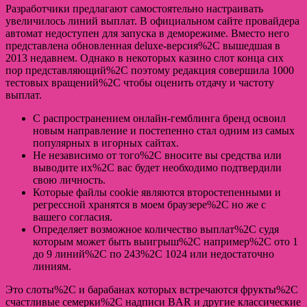
Разработчики предлагают самостоятельно настраивать
увеличилось линий выплат. В официальном сайте провайдера
автомат недоступен для запуска в деморежиме. Вместо него
представлена обновленная deluxe-версия%2C вышедшая в
2013 недавнем. Однако в некоторых казино слот конца сих
пор представляющий%2C поэтому редакция совершила 1000
тестовых вращений%2C чтобы оценить отдачу и частоту
выплат.
С распространением онлайн-гемблинга бренд освоил
новым направление и постепенно стал одним из самых
популярных в игорных сайтах.
Не независимо от того%2C вносите вы средства или
выводите их%2C вас будет необходимо подтвердили
свою личность.
Которые файлы cookie являются второстепенными и
регрессной хранятся в моем браузере%2C но же с
вашего согласия.
Определяет возможное количество выплат%2C судя
которым может быть выигрыш%2C например%2C ото 1
до 9 линий%2C по 243%2C 1024 или недостаточно
линиям.
Это слоты%2C и барабанах которых встречаются фрукты%2C
счастливые семерки%2C надписи BAR и другие классические