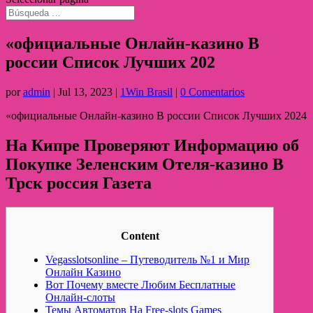
«официальные Онлайн-казино В
россии Список Лучших 202
por
admin
|
Jul 13, 2023
|
1Win Brasil
|
0 Comentarios
«официальные Онлайн-казино В россии Список Лучших 2024
На Кипре Проверяют Информацию об
Покупке Зеленским Отеля-казино В
Трск россия Газета
Content
Vegasslotsonline – Путеводитель №1 и Мир
Онлайн Казино
Вот Почему вместе Любим Бесплатные
Онлайн-слоты
Темы Автоматов На Free-slots Games