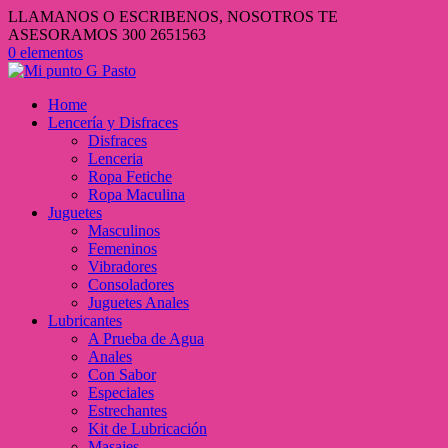
LLAMANOS O ESCRIBENOS, NOSOTROS TE
ASESORAMOS 300 2651563
0 elementos
Home
Lencería y Disfraces
Disfraces
Lenceria
Ropa Fetiche
Ropa Maculina
Juguetes
Masculinos
Femeninos
Vibradores
Consoladores
Juguetes Anales
Lubricantes
A Prueba de Agua
Anales
Con Sabor
Especiales
Estrechantes
Kit de Lubricación
Masajes