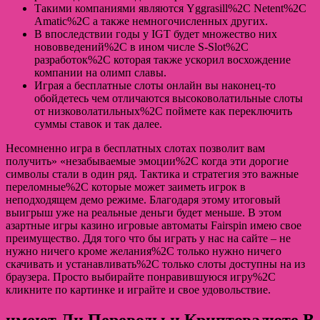
Такими компаниями являются Yggrasill%2C Netent%2C
Amatic%2C а также немногочисленных других.
В впоследствии годы у IGT будет множество них
нововведений%2C в ином числе S-Slot%2C
разработок%2C которая также ускорил восхождение
компании на олимп славы.
Играя а бесплатные слоты онлайн вы наконец-то
обойдетесь чем отличаются высоковолатильные слоты
от низковолатильных%2C поймете как переключить
суммы ставок и так далее.
Несомненно игра в бесплатных слотах позволит вам
получить» «незабываемые эмоции%2C когда эти дорогие
символы стали в один ряд. Тактика и стратегия это важные
переломные%2C которые может заиметь игрок в
неподходящем демо режиме. Благодаря этому итоговый
выигрыш уже на реальные деньги будет меньше. В этом
азартные игры казино игровые автоматы Fairspin имею свое
преимущество. Ддя того что бы играть у нас на сайте – не
нужно ничего кроме желания%2C только нужно ничего
скачивать и устанавливать%2C только слоты доступны на из
браузера. Просто выбирайте понравившуюся игру%2C
кликните по картинке и играйте и свое удовольствие.
имеют Ли Переводы и Криптовалюте В