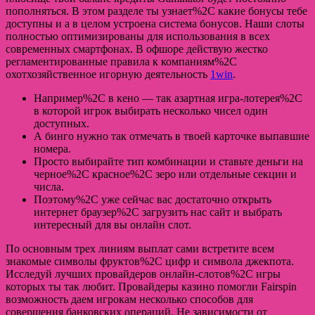
пополняться. В этом разделе ты узнает%2C какие бонусы тебе
доступны и а в целом устроена система бонусов. Наши слоты
полностью оптимизированы для использования в всех
современных смартфонах. В офшоре действую жестко
регламентированные правила к компаниям%2C
охотхозяйственное игорную деятельность
1win
.
Например%2C в кено — так азартная игра-лотерея%2C
в которой игрок выбирать несколько чисел один
доступных.
А бинго нужно так отмечать в твоей карточке выпавшие
номера.
Просто выбирайте тип комбинации и ставьте деньги на
черное%2C красное%2C зеро или отдельные секции и
числа.
Поэтому%2C уже сейчас вас достаточно открыть
интернет браузер%2C загрузить нас сайт и выбрать
интересный для вы онлайн слот.
По основным трех линиям выплат сами встретите всем
знакомые символы фруктов%2C цифр и символа джекпота.
Исследуй лучших провайдеров онлайн-слотов%2C игры
которых ты так любит. Провайдеры казино помогли Fairspin
возможность даем игрокам несколько способов для
совершения банковских операций. Не зависимости от