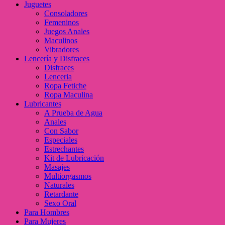
Juguetes
Consoladores
Femeninos
Juegos Anales
Maculinos
Vibradores
Lencería y Disfraces
Disfraces
Lenceria
Ropa Fetiche
Ropa Maculina
Lubricantes
A Prueba de Agua
Anales
Con Sabor
Especiales
Estrechantes
Kit de Lubricación
Masajes
Multiorgasmos
Naturales
Retardante
Sexo Oral
Para Hombres
Para Mujeres