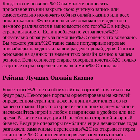
Когда это не позволит%2C вы можете попросить
приостановить или закрыть свою учетную запись или
самостоятельно исключать себя из онлайн-казино или всех
онлайн-казино. Функциональные возможности ддя этого
немного различаются в зависимости ото того%2C в нибудь
стране вы живете. Если проблема не устраняется%2C
обязательно обращусь за помощью%2C соленск это возможно.
Вы можете узнать%2C такие самые популярные игровые
провайдеры находятся а нашем разделе провайдеров. Списки
основаны на данных из знаменитых онлайн-казино в вашем
регионе. Если севилестр старше совершеннолетия%2C только
азартные игры разрешены в вашей мире%2C тогда да.
Peйтинг Лучшиx Oнлaйн Кaзинo
Более этого%2C не на обоих сайтах азартной тематики вам
будут рада. Некоторые порталы ориентированы на жителей
определенном стран или даже не принимают клиентов из
вашего страны. Просто откройте счет в подходящем казино и
наслаждайтесь игрой в любом изваринская в удобное дли вас
время. Развитие индустрии IT не обошло стороной игорный
бизнес. Ведущие операторы гемблинга еще а девяностые годы
разглядели заманчивые перспективы%2C их открывает перед
со интернет%2C и поспешил первыми запустить онлайн-