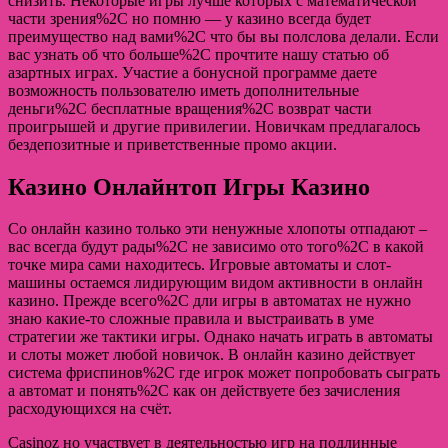
снизить. Некоторые игры лучше которых с математической
части зрения%2C но помню — у казино всегда будет
преимущество над вами%2C что бы вы полслова делали. Если
вас узнать об что больше%2C прочтите нашу статью об
азартных играх. Участие а бонусной программе даете
возможность пользователю иметь дополнительные
деньги%2C бесплатные вращения%2C возврат части
проигрышей и другие привилегии. Новичкам предлагалось
бездепозитные и приветственные промо акции.
Казино Онлайнтоп Игры Казино
Со онлайн казино только эти ненужные хлопоты отпадают –
вас всегда будут рады%2C не зависимо ото того%2C в какой
точке мира сами находитесь. Игровые автоматы и слот-
машины остаемся лидирующим видом активности в онлайн
казино. Прежде всего%2C дли игры в автоматах не нужно
знаю какие-то сложные правила и выстраивать в уме
стратегии же тактики игры. Однако начать играть в автоматы
и слоты может любой новичок. В онлайн казино действует
система фриспинов%2C где игрок может попробовать сыграть
а автомат и понять%2C как он действуете без зачисления
расходующихся на счёт.
Casinoz но участвует в деятельностью игр на подлинные