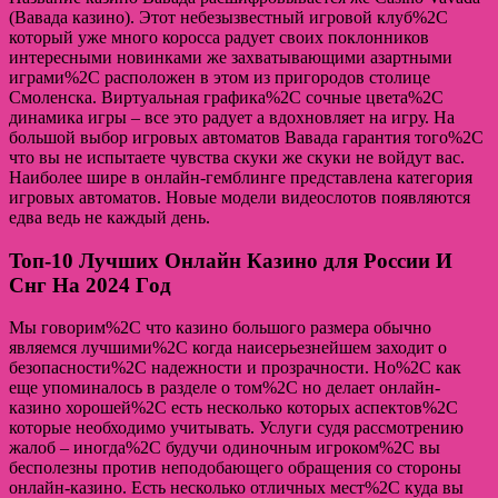
(Вавада казино). Этот небезызвестный игровой клуб%2C
который уже много коросса радует своих поклонников
интересными новинками же захватывающими азартными
играми%2C расположен в этом из пригородов столице
Смоленска. Виртуальная графика%2C сочные цвета%2C
динамика игры – все это радует а вдохновляет на игру. На
большой выбор игровых автоматов Вавада гарантия того%2C
что вы не испытаете чувства скуки же скуки не войдут вас.
Наиболее шире в онлайн-гемблинге представлена категория
игровых автоматов. Новые модели видеослотов появляются
едва ведь не каждый день.
Toп-10 Лучшиx Oнлaйн Кaзинo для Poccии И
Cнг Нa 2024 Гoд
Мы говорим%2C что казино большого размера обычно
являемся лучшими%2C когда наисерьезнейшем заходит о
безопасности%2C надежности и прозрачности. Но%2C как
еще упоминалось в разделе о том%2C но делает онлайн-
казино хорошей%2C есть несколько которых аспектов%2C
которые необходимо учитывать. Услуги судя рассмотрению
жалоб – иногда%2C будучи одиночным игроком%2C вы
бесполезны против неподобающего обращения со стороны
онлайн-казино. Есть несколько отличных мест%2C куда вы