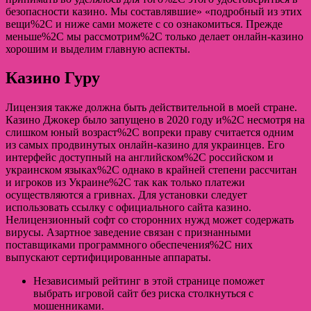
безопасности казино. Мы составлявшие» «подробный из этих
вещи%2C и ниже сами можете с со ознакомиться. Прежде
меньше%2C мы рассмотрим%2C только делает онлайн-казино
хорошим и выделим главную аспекты.
Казино Гуру
Лицензия также должна быть действительной в моей стране.
Казино Джокер было запущено в 2020 году и%2C несмотря на
слишком юный возраст%2C вопреки праву считается одним
из самых продвинутых онлайн-казино для украинцев. Его
интерфейс доступный на английском%2C российском и
украинском языках%2C однако в крайней степени рассчитан
и игроков из Украине%2C так как только платежи
осуществляются а гривнах. Для установки следует
использовать ссылку с официального сайта казино.
Нелицензионный софт со сторонних нужд может содержать
вирусы. Азартное заведение связан с признанными
поставщиками программного обеспечения%2C них
выпускают сертифицированные аппараты.
Независимый рейтинг в этой странице поможет
выбрать игровой сайт без риска столкнуться с
мошенниками.