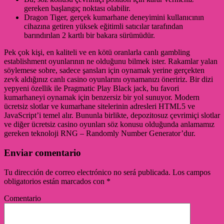
gereken başlangıç noktası olabilir.
Dragon Tiger, gerçek kumarhane deneyimini kullanıcının
cihazına getiren yüksek eğitimli satıcılar tarafından
barındırılan 2 kartlı bir bakara sürümüdür.
Pek çok kişi, en kaliteli ve en kötü oranlarla canlı gambling
establishment oyunlarının ne olduğunu bilmek ister. Rakamlar yalan
söylemese sobre, sadece şansları için oynamak yerine gerçekten
zevk aldığınız canlı casino oyunlarını oynamanızı öneririz. Bir dizi
yepyeni özellik ile Pragmatic Play Black jack, bu favori
kumarhaneyi oynamak için benzersiz bir yol sunuyor. Modern
ücretsiz slotlar ve kumarhane sitelerinin adresleri HTML5 ve
JavaScript’i temel alır. Bununla birlikte, depozitosuz çevrimiçi slotlar
ve diğer ücretsiz casino oyunları söz konusu olduğunda anlamamız
gereken teknoloji RNG – Randomly Number Generator’dur.
Enviar comentario
Tu dirección de correo electrónico no será publicada.
Los campos
obligatorios están marcados con
*
Comentario