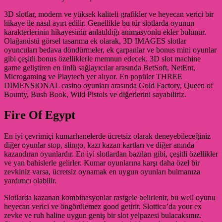
3D slotlar, modern ve yüksek kaliteli grafikler ve heyecan verici bir
hikaye ile nasıl ayırt edilir. Genellikle bu tür slotlarda oyunun
karakterlerinin hikayesinin anlatıldığı animasyonlu ekler bulunur.
Olağanüstü görsel tasarıma ek olarak, 3D IMAGES slotlar
oyuncuları bedava döndürmeler, ek çarpanlar ve bonus mini oyunlar
gibi çeşitli bonus özelliklerle memnun edecek. 3D slot machine
game geliştiren en ünlü sağlayıcılar arasında BetSoft, NetEnt,
Microgaming ve Playtech yer alıyor. En popüler THREE
DIMENSIONAL casino oyunları arasında Gold Factory, Queen of
Bounty, Bush Book, Wild Pistols ve diğerlerini sayabiliriz.
Fire Of Egypt
En iyi çevrimiçi kumarhanelerde ücretsiz olarak deneyebileceğiniz
diğer oyunlar stop, slingo, kazı kazan kartları ve diğer anında
kazandıran oyunlardır. En iyi slotlardan bazıları gibi, çeşitli özellikler
ve yan bahislerle gelirler. Kumar oyunlarına karşı daha özel bir
zevkiniz varsa, ücretsiz oynamak en uygun oyunları bulmanıza
yardımcı olabilir.
Slotlarda kazanan kombinasyonlar rastgele belirlenir, bu weil oyunu
heyecan verici ve öngörülemez good getirir. Slottica’da your ex
zevke ve ruh haline uygun geniş bir slot yelpazesi bulacaksınız.