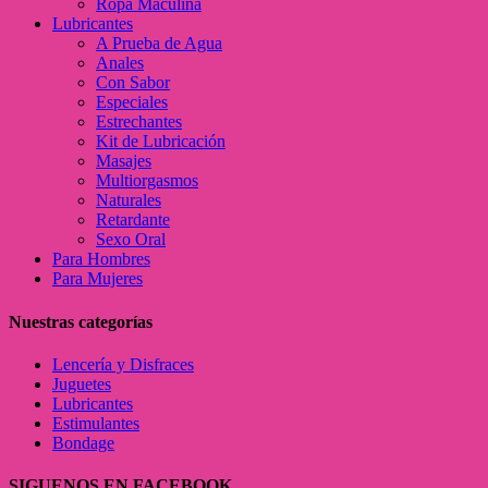
Ropa Maculina
Lubricantes
A Prueba de Agua
Anales
Con Sabor
Especiales
Estrechantes
Kit de Lubricación
Masajes
Multiorgasmos
Naturales
Retardante
Sexo Oral
Para Hombres
Para Mujeres
Nuestras categorías
Lencería y Disfraces
Juguetes
Lubricantes
Estimulantes
Bondage
SIGUENOS EN FACEBOOK