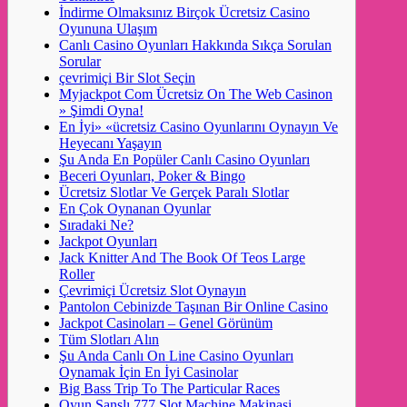
İndirme Olmaksınız Birçok Ücretsiz Casino
Oyununa Ulaşım
Canlı Casino Oyunları Hakkında Sıkça Sorulan
Sorular
çevrimiçi Bir Slot Seçin
Myjackpot Com Ücretsiz On The Web Casinon
» Şimdi Oyna!
En İyi» «ücretsiz Casino Oyunlarını Oynayın Ve
Heyecanı Yaşayın
Şu Anda En Popüler Canlı Casino Oyunları
Beceri Oyunları, Poker & Bingo
Ücretsiz Slotlar Ve Gerçek Paralı Slotlar
En Çok Oynanan Oyunlar
Sıradaki Ne?
Jackpot Oyunları
Jack Knitter And The Book Of Teos Large
Roller
Çevrimiçi Ücretsiz Slot Oynayın
Pantolon Cebinizde Taşınan Bir Online Casino
Jackpot Casinoları – Genel Görünüm
Tüm Slotları Alın
Şu Anda Canlı On Line Casino Oyunları
Oynamak İçin En İyi Casinolar
Big Bass Trip To The Particular Races
Oyun Şanslı 777 Slot Machine Makinasi