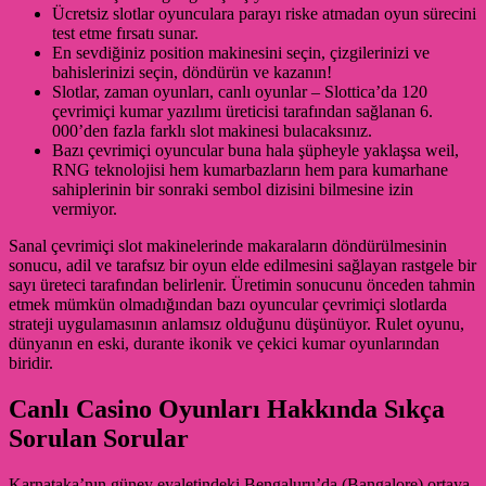
Ücretsiz slotlar oyunculara parayı riske atmadan oyun sürecini
test etme fırsatı sunar.
En sevdiğiniz position makinesini seçin, çizgilerinizi ve
bahislerinizi seçin, döndürün ve kazanın!
Slotlar, zaman oyunları, canlı oyunlar – Slottica’da 120
çevrimiçi kumar yazılımı üreticisi tarafından sağlanan 6.
000’den fazla farklı slot makinesi bulacaksınız.
Bazı çevrimiçi oyuncular buna hala şüpheyle yaklaşsa weil,
RNG teknolojisi hem kumarbazların hem para kumarhane
sahiplerinin bir sonraki sembol dizisini bilmesine izin
vermiyor.
Sanal çevrimiçi slot makinelerinde makaraların döndürülmesinin
sonucu, adil ve tarafsız bir oyun elde edilmesini sağlayan rastgele bir
sayı üreteci tarafından belirlenir. Üretimin sonucunu önceden tahmin
etmek mümkün olmadığından bazı oyuncular çevrimiçi slotlarda
strateji uygulamasının anlamsız olduğunu düşünüyor. Rulet oyunu,
dünyanın en eski, durante ikonik ve çekici kumar oyunlarından
biridir.
Canlı Casino Oyunları Hakkında Sıkça
Sorulan Sorular
Karnataka’nın güney eyaletindeki Bengaluru’da (Bangalore) ortaya