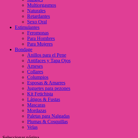
Multiorgasmos
Naturales
Retardantes
Sexo Oral
Estimulantes
Feromonas
Para Hombres
Para Mujeres
Bondage
Anillos para el Pene
Antifaces y Tapa Ojos
Arneses
Collares
Columpios
Esposas & Amarres
Juguetes para pezones
Kit Fetichista
Látigos & Fustas
Mascaras
Mordazas
Paletas para Nalgadas
Plumas & Cosquillas
Velas
Seleccionar página