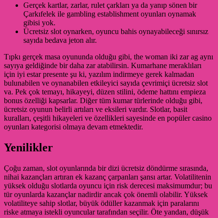
Gerçek kartlar, zarlar, rulet çarkları ya da yanıp sönen bir
Çarkıfelek ile gambling establishment oyunları oynamak
gibisi yok.
Ücretsiz slot oynarken, oyuncu bahis oynayabileceği sınırsız
sayıda bedava jeton alır.
Tıpkı gerçek masa oyununda olduğu gibi, the woman iki zar ag aynı
sayıya geldiğinde bir daha zar atabilirsin. Kumarhane meraklıları
için iyi estar presente şu ki, yazılım indirmeye gerek kalmadan
bulunabilen ve oynanabilen etkileyici sayıda çevrimiçi ücretsiz slot
va. Pek çok temayı, hikayeyi, düzen stilini, ödeme hattını empieza
bonus özelliği kapsarlar. Diğer tüm kumar türlerinde olduğu gibi,
ücretsiz oyunun belirli artıları ve eksileri vardır. Slotlar, basit
kuralları, çeşitli hikayeleri ve özellikleri sayesinde en popüler casino
oyunları kategorisi olmaya devam etmektedir.
Yenilikler
Çoğu zaman, slot oyunlarında bir dizi ücretsiz döndürme sırasında,
nihai kazançları artıran ek kazanç çarpanları şansı artar. Volatilitenin
yüksek olduğu slotlarda oyuncu için risk derecesi maksimumdur; bu
tür oyunlarda kazançlar nadirdir ancak çok önemli olabilir. Yüksek
volatiliteye sahip slotlar, büyük ödüller kazanmak için paralarını
riske atmaya istekli oyuncular tarafından seçilir. Öte yandan, düşük