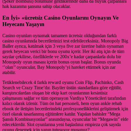
(Şeker Bombası) bölümüne geldiklerinde daha da büyük çarpanlara
hak kazanma şansına sahip olacaklar.
En İyi» «ücretsiz Casino Oyunlarını Oynayın Ve
Heyecanı Yaşayın
Casino oyunları oynamak tamamen ücretsiz olduğundan farklı
casino oyunlarında becerilerinizi test edebileceksiniz. Monopoly Big
Baller ayrıca, katılmak için 3 veya five zar üzerine bahis oynaman
gerek heyecan verici bir bonu oyunu içerir. Her iki atış için de tüm
sayılar çekilirse, özelliklerle ve 200x’e kadar çarpanlarla dolu bir
Monopoly oyun masası içerin bonus oyun başlar. Bonus oyunda
‘’olan’’ oyuncular, Bay Monopoly’yi hareket ettirmek için zar
atabilir.
Tetiklenebilecek 4 farklı reward oyunu Coin Flip, Pachinko, Cash
Search ve Crazy Time’dır. Bayiler üstün standartlara göre eğitilir,
karıştırıcılardan oluşan bir ekip kart oyunlarının kesintisiz
çalışmasını sağlar ve tüm operasyon Vardiya Yöneticileri tarafından
kalıcı olarak izlenir. Tüm ön hat personeli, hem oyun ankle rehab
ebook de iletişim becerilerindeki profesyonelliklerini geliştirmek için
özel olarak tasarlanmış eğitimlere katılır. Yapılan bahisler “Mega
Şanslı Kombinasyonlar” arasındaysa, oyuncular bir “Megawin” elde
edeceklerdir. Slot oyunlarına yeni başladınız empieza çok sayıda
oyunu denemek için yanıp tutuşuyor musunuz?