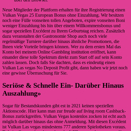
Neue Mitglieder der Plattform erhalten für ihre Registrierung einen
Vulkan Vegas 25 European Bonus ohne Einzahlung. Wir besitzen
noch eine Fülle vonseiten tollen Angeboten, expire vonseiten Boni
weniger Einzahlung bis hin über einem Willkommensbonus und
sogar speziellen Excédent zu Ihrem Geburtstag reichen. Zusätzlich
dazu veranstalten der Gastronomie Shop auch noch viele
regelmäßige Turniere darüber hinaus ähnliche Promotionen, die
Ihnen viele Vorteile bringen können. Wer zu dem ersten Mal das
Konto bei meinem Online Gambling institution eröffnet, kann
einander diese tolle Spektrum direkt zum Start off auf sein Konto
zahlen lassen. Doch falls Sie dachten, dass es eindeutig einen
Vulkan Las vegas No Deposit Profit gibt, dann haben wir jetzt noch
eine gewisse Überraschung für Sie.
Seriöse & Schnelle Ein- Darüber Hinaus
Auszahlung»
Sogar für Bestandskunden gibt est in 2021 keinen speziellen
Aktionscode. Hier kann man zur freude auf living room Cashback-
Bonus zurückgreifen. Vulkan Vegas kostenlos zocken ist echt auch
möglich darüber hinaus das ohne Anmeldung. Mit diesen Excédent
ist Vulkan Las vegas mindestens 777 anderen Spielotheken voraus.