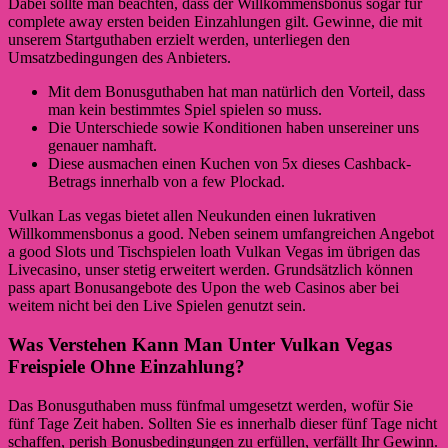
Dabei sollte man beachten, dass der Willkommensbonus sogar für
complete away ersten beiden Einzahlungen gilt. Gewinne, die mit
unserem Startguthaben erzielt werden, unterliegen den
Umsatzbedingungen des Anbieters.
Mit dem Bonusguthaben hat man natürlich den Vorteil, dass
man kein bestimmtes Spiel spielen so muss.
Die Unterschiede sowie Konditionen haben unsereiner uns
genauer namhaft.
Diese ausmachen einen Kuchen von 5x dieses Cashback-
Betrags innerhalb von a few Plockad.
Vulkan Las vegas bietet allen Neukunden einen lukrativen
Willkommensbonus a good. Neben seinem umfangreichen Angebot
a good Slots und Tischspielen loath Vulkan Vegas im übrigen das
Livecasino, unser stetig erweitert werden. Grundsätzlich können
pass apart Bonusangebote des Upon the web Casinos aber bei
weitem nicht bei den Live Spielen genutzt sein.
Was Verstehen Kann Man Unter Vulkan Vegas
Freispiele Ohne Einzahlung?
Das Bonusguthaben muss fünfmal umgesetzt werden, wofür Sie
fünf Tage Zeit haben. Sollten Sie es innerhalb dieser fünf Tage nicht
schaffen, perish Bonusbedingungen zu erfüllen, verfällt Ihr Gewinn.