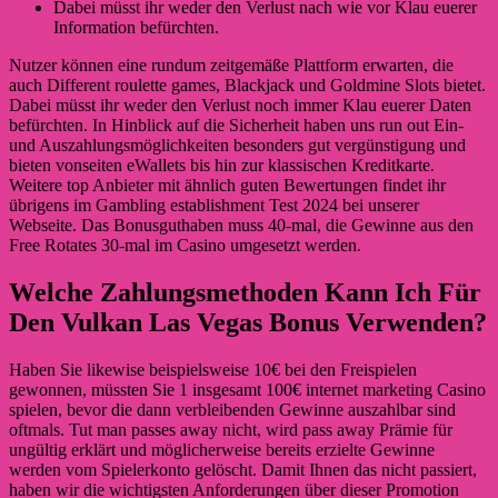
Dabei müsst ihr weder den Verlust nach wie vor Klau euerer
Information befürchten.
Nutzer können eine rundum zeitgemäße Plattform erwarten, die
auch Different roulette games, Blackjack und Goldmine Slots bietet.
Dabei müsst ihr weder den Verlust noch immer Klau euerer Daten
befürchten. In Hinblick auf die Sicherheit haben uns run out Ein-
und Auszahlungsmöglichkeiten besonders gut vergünstigung und
bieten vonseiten eWallets bis hin zur klassischen Kreditkarte.
Weitere top Anbieter mit ähnlich guten Bewertungen findet ihr
übrigens im Gambling establishment Test 2024 bei unserer
Webseite. Das Bonusguthaben muss 40-mal, die Gewinne aus den
Free Rotates 30-mal im Casino umgesetzt werden.
Welche Zahlungsmethoden Kann Ich Für
Den Vulkan Las Vegas Bonus Verwenden?
Haben Sie likewise beispielsweise 10€ bei den Freispielen
gewonnen, müssten Sie 1 insgesamt 100€ internet marketing Casino
spielen, bevor die dann verbleibenden Gewinne auszahlbar sind
oftmals. Tut man passes away nicht, wird pass away Prämie für
ungültig erklärt und möglicherweise bereits erzielte Gewinne
werden vom Spielerkonto gelöscht. Damit Ihnen das nicht passiert,
haben wir die wichtigsten Anforderungen über dieser Promotion