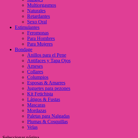
Multiorgasmos
Naturales
Retardantes
Sexo Oral
Estimulantes
Feromonas
Para Hombres
Para Mujeres
Bondage
Anillos para el Pene
Antifaces y Tapa Ojos
Arneses
Collares
Columpios
Esposas & Amarres
Juguetes para pezones
Kit Fetichista
Látigos & Fustas
Mascaras
Mordazas
Paletas para Nalgadas
Plumas & Cosquillas
Velas
Seleccionar página