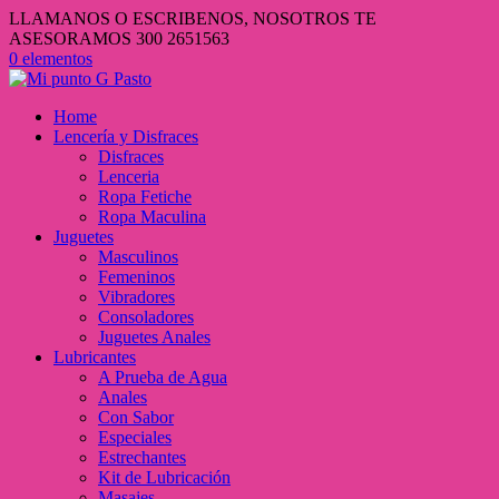
LLAMANOS O ESCRIBENOS, NOSOTROS TE
ASESORAMOS 300 2651563
0 elementos
Home
Lencería y Disfraces
Disfraces
Lenceria
Ropa Fetiche
Ropa Maculina
Juguetes
Masculinos
Femeninos
Vibradores
Consoladores
Juguetes Anales
Lubricantes
A Prueba de Agua
Anales
Con Sabor
Especiales
Estrechantes
Kit de Lubricación
Masajes