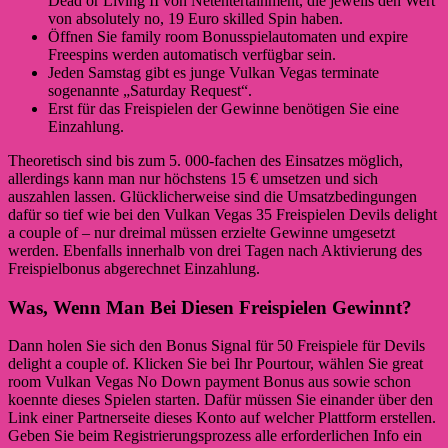
Dead or Living II von Netentertainment, die jeweils den Wert
von absolutely no, 19 Euro skilled Spin haben.
Öffnen Sie family room Bonusspielautomaten und expire
Freespins werden automatisch verfügbar sein.
Jeden Samstag gibt es junge Vulkan Vegas terminate
sogenannte „Saturday Request“.
Erst für das Freispielen der Gewinne benötigen Sie eine
Einzahlung.
Theoretisch sind bis zum 5. 000-fachen des Einsatzes möglich,
allerdings kann man nur höchstens 15 € umsetzen und sich
auszahlen lassen. Glücklicherweise sind die Umsatzbedingungen
dafür so tief wie bei den Vulkan Vegas 35 Freispielen Devils delight
a couple of – nur dreimal müssen erzielte Gewinne umgesetzt
werden. Ebenfalls innerhalb von drei Tagen nach Aktivierung des
Freispielbonus abgerechnet Einzahlung.
Was, Wenn Man Bei Diesen Freispielen Gewinnt?
Dann holen Sie sich den Bonus Signal für 50 Freispiele für Devils
delight a couple of. Klicken Sie bei Ihr Pourtour, wählen Sie great
room Vulkan Vegas No Down payment Bonus aus sowie schon
koennte dieses Spielen starten. Dafür müssen Sie einander über den
Link einer Partnerseite dieses Konto auf welcher Plattform erstellen.
Geben Sie beim Registrierungsprozess alle erforderlichen Info ein