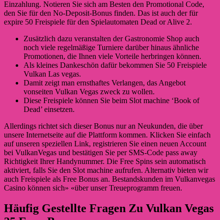
Einzahlung. Notieren Sie sich am Besten den Promotional Code,
den Sie für den No-Deposit-Bonus finden. Das ist auch der für
expire 50 Freispiele für den Spielautomaten Dead or Alive 2.
Zusätzlich dazu veranstalten der Gastronomie Shop auch
noch viele regelmäßige Turniere darüber hinaus ähnliche
Promotionen, die Ihnen viele Vorteile herbringen können.
Als kleines Dankeschön dafür bekommen Sie 50 Freispiele
Vulkan Las vegas.
Damit zeigt man ernsthaftes Verlangen, das Angebot
vonseiten Vulkan Vegas zweck zu wollen.
Diese Freispiele können Sie beim Slot machine ‘Book of
Dead’ einsetzen.
Allerdings richtet sich dieser Bonus nur an Neukunden, die über
unsere Internetseite auf die Plattform kommen. Klicken Sie einfach
auf unseren speziellen Link, registrieren Sie einen neuen Account
bei VulkanVegas und bestätigen Sie per SMS-Code pass away
Richtigkeit Ihrer Handynummer. Die Free Spins sein automatisch
aktiviert, falls Sie den Slot machine aufrufen. Alternativ bieten wir
auch Freispiele als Free Bonus an. Bestandskunden im Vulkanvegas
Casino können sich» «über unser Treueprogramm freuen.
Häufig Gestellte Fragen Zu Vulkan Vegas