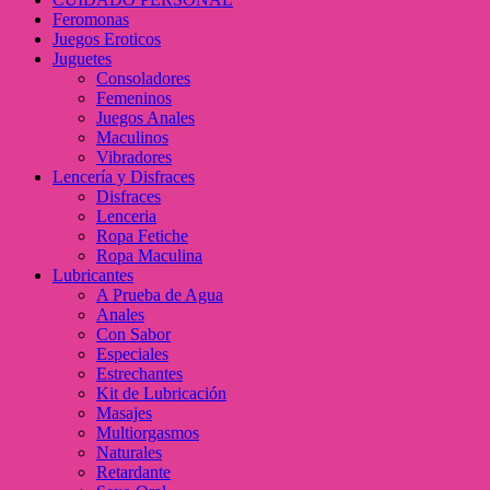
Feromonas
Juegos Eroticos
Juguetes
Consoladores
Femeninos
Juegos Anales
Maculinos
Vibradores
Lencería y Disfraces
Disfraces
Lenceria
Ropa Fetiche
Ropa Maculina
Lubricantes
A Prueba de Agua
Anales
Con Sabor
Especiales
Estrechantes
Kit de Lubricación
Masajes
Multiorgasmos
Naturales
Retardante