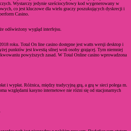
łatniczych. Wystarczy jedynie sześciocyfrowy kod wygenerowany w
owych, co jest kluczowe dla wielu graczy poszukujących dyskrecji i
 perform Casino.
kże odświeżony wygląd interfejsu.
18 roku. Total On line casino dostępne jest watts wersji desktop i
żej punktów jest kwestią silnej woli osoby grającej. Tym niemniej
gzekwowaniu powyższych zasad. W Total Online casino wprowadzona
at i wypłat. Różnica, między tradycyjną grą, a grą w sieci polega m.
ma względami kasyno internetowe nie różni się od stacjonarnych
.