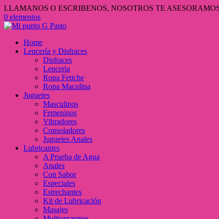
LLAMANOS O ESCRIBENOS, NOSOTROS TE ASESORAMOS 3
0 elementos
Home
Lencería y Disfraces
Disfraces
Lenceria
Ropa Fetiche
Ropa Maculina
Juguetes
Masculinos
Femeninos
Vibradores
Consoladores
Juguetes Anales
Lubricantes
A Prueba de Agua
Anales
Con Sabor
Especiales
Estrechantes
Kit de Lubricación
Masajes
Multiorgasmos