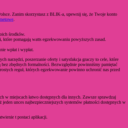
Polsce. Zanim skorzystasz z BLIK-a, upewnij się, że Twoje konto
rnetowe
.
woich środków.
i, które pomagają watts egzekwowaniu powyższych zasad.
.
nie wpłat i wypłat.
arzędzi, poszerzanie oferty i satysfakcja graczy to cele, które
 grą bez zbędnych formalności. Bezwzględnie powinniśmy pamiętać
prostych reguł, których egzekwowanie powinno uchronić nas przed
ich w miejscach łatwo dostępnych dla innych. Zawsze sprawdzaj
ież jeden unces najbezpieczniejszych systemów płatności dostępnych w
wienie t postaci aplikacji.