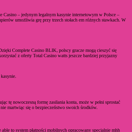
te Casino – jedynym legalnym kasynie internetowym w Polsce –
pierów umożliwia grę przy trzech stołach em różnych stawkach. W
. Dzięki Complete Casino BLIK, polscy gracze mogą cieszyć się
ystać z oferty Total Casino watts jeszcze bardziej przyjazny
 kasynie.
jąc tę nowoczesną formę zasilania konta, może w pełni sprostać
 nie martwiąc się o bezpieczeństwo swoich środków.
 able to system płatności mobilnych opracowany specjalnie mhh