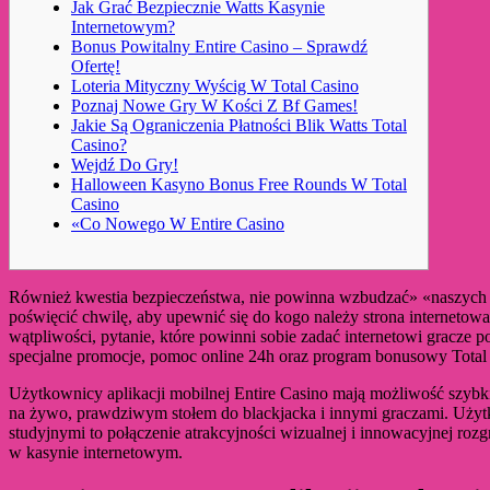
Jak Grać Bezpiecznie Watts Kasynie
Internetowym?
Bonus Powitalny Entire Casino – Sprawdź
Ofertę!
Loteria Mityczny Wyścig W Total Casino
Poznaj Nowe Gry W Kości Z Bf Games!
Jakie Są Ograniczenia Płatności Blik Watts Total
Casino?
Wejdź Do Gry!
Halloween Kasyno Bonus Free Rounds W Total
Casino
«Co Nowego W Entire Casino
Również kwestia bezpieczeństwa, nie powinna wzbudzać» «naszych o
poświęcić chwilę, aby upewnić się do kogo należy strona internetow
wątpliwości, pytanie, które powinni sobie zadać internetowi gracze p
specjalne promocje, pomoc online 24h oraz program bonusowy Total
Użytkownicy aplikacji mobilnej Entire Casino mają możliwość szybki
na żywo, prawdziwym stołem do blackjacka i innymi graczami. Użyt
studyjnymi to połączenie atrakcyjności wizualnej i innowacyjnej ro
w kasynie internetowym.