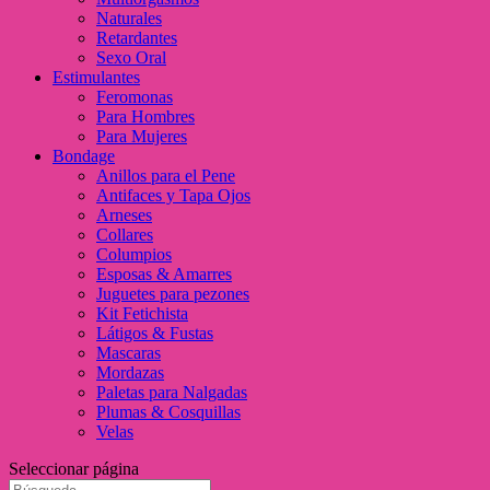
Naturales
Retardantes
Sexo Oral
Estimulantes
Feromonas
Para Hombres
Para Mujeres
Bondage
Anillos para el Pene
Antifaces y Tapa Ojos
Arneses
Collares
Columpios
Esposas & Amarres
Juguetes para pezones
Kit Fetichista
Látigos & Fustas
Mascaras
Mordazas
Paletas para Nalgadas
Plumas & Cosquillas
Velas
Seleccionar página