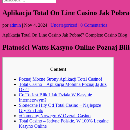
Aplikacja Total On Line Casino Jak Pobr
por
admin
|
Nov 4, 2024
|
Uncategorized
|
0 Comentarios
Aplikacja Total On Line Casino Jak Pobrać? Complete Casino Blog
Płatności Watts Kasyno Online Poznaj Blik
Content
Poznaj Mocne Strony Aplikacji Total Casino!
Total Casino – Aplikacja Mobilna Poznaj Ją Już
Dziś!
Co To Jest Blik I Jak Działa W Kasynie
Internetowym?
Słoneczne Hity Od Total Casino – Najlepsze
Gry Em Lato
«Company Nowego W Overall Casino
Total Casino – Jedyne Polskie, W 100% Legalne
Kasyno Online