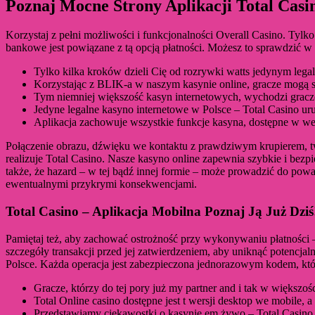
Poznaj Mocne Strony Aplikacji Total Casi
Korzystaj z pełni możliwości i funkcjonalności Overall Casino. Tyl
bankowe jest powiązane z tą opcją płatności. Możesz to sprawdzić w 
Tylko kilka kroków dzieli Cię od rozrywki watts jedynym lega
Korzystając z BLIK-a w naszym kasynie online, gracze mogą sk
Tym niemniej większość kasyn internetowych, wychodzi grac
Jedyne legalne kasyno internetowe w Polsce – Total Casino ur
Aplikacja zachowuje wszystkie funkcje kasyna, dostępne w wers
Połączenie obrazu, dźwięku we kontaktu z prawdziwym krupierem, two
realizuje Total Casino. Nasze kasyno online zapewnia szybkie i bezp
także, że hazard – w tej bądź innej formie – może prowadzić do po
ewentualnymi przykrymi konsekwencjami.
Total Casino – Aplikacja Mobilna Poznaj Ją Już Dziś
Pamiętaj też, aby zachować ostrożność przy wykonywaniu płatności 
szczegóły transakcji przed jej zatwierdzeniem, aby uniknąć potencja
Polsce. Każda operacja jest zabezpieczona jednorazowym kodem, któr
Gracze, którzy do tej pory już my partner and i tak w większośc
Total Online casino dostępne jest t wersji desktop we mobile, a
Przedstawiamy ciekawostki o kasynie em żywo – Total Casino