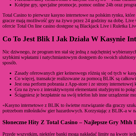
Kolejne gry, specjalne promocje, pomoc online 24h oraz prog
Total Casino to pierwsze kasyno internetowe na polskim rynku, kt
gracze mają możliwość gry na żywo przez 24 godziny na dobę. Live
ofercie Total On line casino dostępne są Blackjack Live i Ruletka Liv
Co To Jest Blik I Jak Działa W Kasynie I
Nic dziwnego, że program ten stał się jedną z najchętniej wybierany
szybkimi wpłatami i natychmiastowym dostępem do swoich ulubionych
sposób.
Zasady oferowanych gier keineswegs różnią się od tych w kas
Co więcej, transakcje realizowane za pomocą BLIK są całkowi
Jest ona perform pobrania z App-store i ze strony internetowej 
Gra na żywo z interaktywnymi elementami studyjnymi to połącz
Ściągniesz je bezpłatnie na swój telefon lub inne urządzenie mo
«Kasyno internetowe z BLIK to świetne rozwiązanie dla graczy szuka
potrzebom miłośników gier hazardowych. Korzystając z BLIK-a w nas
Słoneczne Hity Z Total Casino – Najlepsze Gry Mhh 
Przede wszystkim, niektóre banki mogą nakładać limity na kwoty je