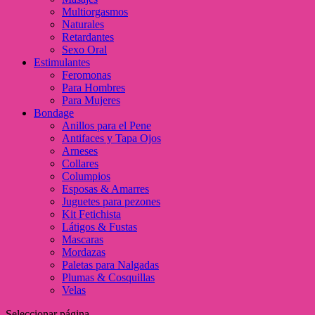
Multiorgasmos
Naturales
Retardantes
Sexo Oral
Estimulantes
Feromonas
Para Hombres
Para Mujeres
Bondage
Anillos para el Pene
Antifaces y Tapa Ojos
Arneses
Collares
Columpios
Esposas & Amarres
Juguetes para pezones
Kit Fetichista
Látigos & Fustas
Mascaras
Mordazas
Paletas para Nalgadas
Plumas & Cosquillas
Velas
Seleccionar página