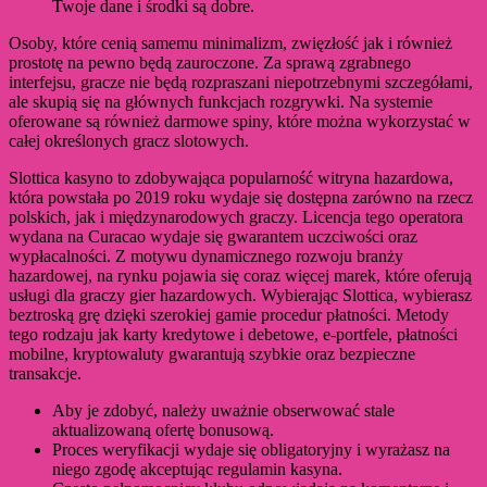
Twoje dane i środki są dobre.
Osoby, które cenią samemu minimalizm, zwięzłość jak i również
prostotę na pewno będą zauroczone. Za sprawą zgrabnego
interfejsu, gracze nie będą rozpraszani niepotrzebnymi szczegółami,
ale skupią się na głównych funkcjach rozgrywki. Na systemie
oferowane są również darmowe spiny, które można wykorzystać w
całej określonych gracz slotowych.
Slottica kasyno to zdobywająca popularność witryna hazardowa,
która powstała po 2019 roku wydaje się dostępna zarówno na rzecz
polskich, jak i międzynarodowych graczy. Licencja tego operatora
wydana na Curacao wydaje się gwarantem uczciwości oraz
wypłacalności. Z motywu dynamicznego rozwoju branży
hazardowej, na rynku pojawia się coraz więcej marek, które oferują
usługi dla graczy gier hazardowych. Wybierając Slottica, wybierasz
beztroską grę dzięki szerokiej gamie procedur płatności. Metody
tego rodzaju jak karty kredytowe i debetowe, e-portfele, płatności
mobilne, kryptowaluty gwarantują szybkie oraz bezpieczne
transakcje.
Aby je zdobyć, należy uważnie obserwować stale
aktualizowaną ofertę bonusową.
Proces weryfikacji wydaje się obligatoryjny i wyrażasz na
niego zgodę akceptując regulamin kasyna.