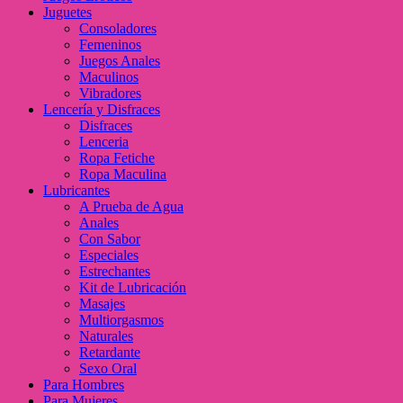
Juguetes
Consoladores
Femeninos
Juegos Anales
Maculinos
Vibradores
Lencería y Disfraces
Disfraces
Lenceria
Ropa Fetiche
Ropa Maculina
Lubricantes
A Prueba de Agua
Anales
Con Sabor
Especiales
Estrechantes
Kit de Lubricación
Masajes
Multiorgasmos
Naturales
Retardante
Sexo Oral
Para Hombres
Para Mujeres