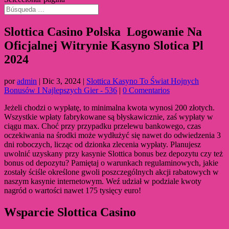
Slottica Casino Polska ️ Logowanie Na
Oficjalnej Witrynie Kasyno Slotica Pl
2024
por
admin
|
Dic 3, 2024
|
Slottica Kasyno To Świat Hojnych
Bonusów I Najlepszych Gier - 536
|
0 Comentarios
Jeżeli chodzi o wypłatę, to minimalna kwota wynosi 200 złotych.
Wszystkie wpłaty fabrykowane są błyskawicznie, zaś wypłaty w
ciągu max. Choć przy przypadku przelewu bankowego, czas
oczekiwania na środki może wydłużyć się nawet do odwiedzenia 3
dni roboczych, licząc od dzionka zlecenia wypłaty. Planujesz
uwolnić uzyskany przy kasynie Slottica bonus bez depozytu czy też
bonus od depozytu? Pamiętaj o warunkach regulaminowych, jakie
zostały ściśle określone gwoli poszczególnych akcji rabatowych w
naszym kasynie internetowym. Weź udział w podziale kwoty
nagród o wartości nawet 175 tysięcy euro!
Wsparcie Slottica Casino