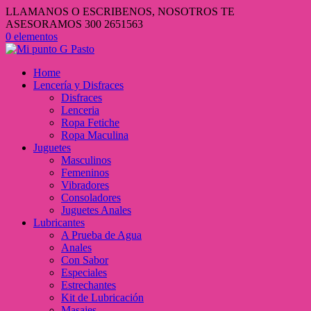
LLAMANOS O ESCRIBENOS, NOSOTROS TE
ASESORAMOS 300 2651563
0 elementos
Home
Lencería y Disfraces
Disfraces
Lenceria
Ropa Fetiche
Ropa Maculina
Juguetes
Masculinos
Femeninos
Vibradores
Consoladores
Juguetes Anales
Lubricantes
A Prueba de Agua
Anales
Con Sabor
Especiales
Estrechantes
Kit de Lubricación
Masajes