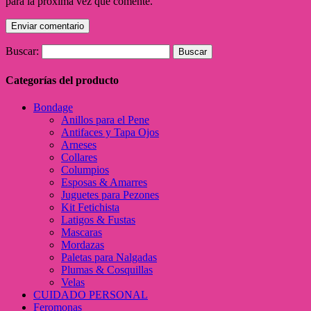
para la próxima vez que comente.
Buscar:
Categorías del producto
Bondage
Anillos para el Pene
Antifaces y Tapa Ojos
Arneses
Collares
Columpios
Esposas & Amarres
Juguetes para Pezones
Kit Fetichista
Latigos & Fustas
Mascaras
Mordazas
Paletas para Nalgadas
Plumas & Cosquillas
Velas
CUIDADO PERSONAL
Feromonas