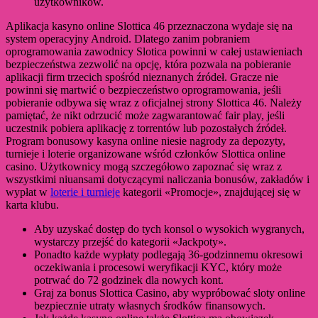
użytkowników.
Aplikacja kasyno online Slottica 46 przeznaczona wydaje się na
system operacyjny Android. Dlatego zanim pobraniem
oprogramowania zawodnicy Slotica powinni w całej ustawieniach
bezpieczeństwa zezwolić na opcję, która pozwala na pobieranie
aplikacji firm trzecich spośród nieznanych źródeł. Gracze nie
powinni się martwić o bezpieczeństwo oprogramowania, jeśli
pobieranie odbywa się wraz z oficjalnej strony Slottica 46. Należy
pamiętać, że nikt odrzucić może zagwarantować fair play, jeśli
uczestnik pobiera aplikację z torrentów lub pozostałych źródeł.
Program bonusowy kasyna online niesie nagrody za depozyty,
turnieje i loterie organizowane wśród członków Slottica online
casino. Użytkownicy mogą szczegółowo zapoznać się wraz z
wszystkimi niuansami dotyczącymi naliczania bonusów, zakładów i
wypłat w
loterie i turnieje
kategorii «Promocje», znajdującej się w
karta klubu.
Aby uzyskać dostęp do tych konsol o wysokich wygranych,
wystarczy przejść do kategorii «Jackpoty».
Ponadto każde wypłaty podlegają 36-godzinnemu okresowi
oczekiwania i procesowi weryfikacji KYC, który może
potrwać do 72 godzinek dla nowych kont.
Graj za bonus Slottica Casino, aby wypróbować sloty online
bezpiecznie utraty własnych środków finansowych.