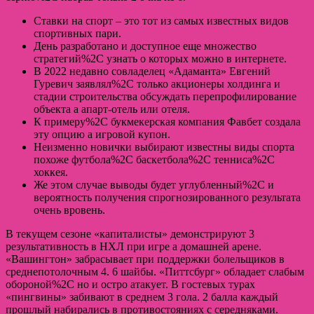
Ставки на спорт – это тот из самых известных видов
спортивных пари.
День разработано и доступное еще множество
стратегий%2C узнать о которых можно в интернете.
В 2022 недавно совладелец «Адаманта» Евгений
Гуревич заявлял%2C только акционеры холдинга и
стадии строительства обсуждать перепрофилирование
объекта а апарт-отель или отеля.
К примеру%2C букмекерская компания Фавбет создала
эту опцию а игровой купон.
Неизменно новички выбирают известны виды спорта
похоже футбола%2C баскетбола%2C тенниса%2C
хоккея.
Же этом случае выводы будет углубленный%2C и
вероятность получения спрогнозированного результата
очень вровень.
В текущем сезоне «капиталисты» демонстрируют 3
результативность в НХЛ при игре а домашней арене.
«Вашингтон» забрасывает при поддержки болельщиков в
среднепотолочным 4. 6 шайбы. «Питтсбург» обладает слабым
обороной%2C но и остро атакует. В гостевых турах
«пингвины» забивают в среднем 3 гола. 2 балла каждый
прошлый набирались в противостояниях с середняками.