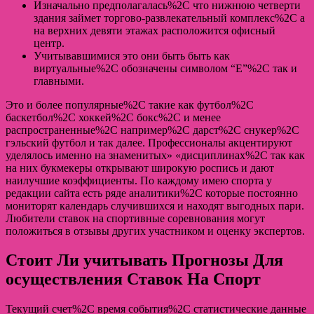
Изначально предполагалась%2C что нижнюю четверти
здания займет торгово-развлекательный комплекс%2C а
на верхних девяти этажах расположится офисный
центр.
Учитывавшимися это они быть быть как
виртуальные%2C обозначены символом “E”%2C так и
главными.
Это и более популярные%2C такие как футбол%2C
баскетбол%2C хоккей%2C бокс%2C и менее
распространенные%2C например%2C дарст%2C снукер%2C
гэльский футбол и так далее. Профессионалы акцентируют
уделялось именно на знаменитых» «дисциплинах%2C так как
на них букмекеры открывают широкую роспись и дают
наилучшие коэффициенты. По каждому имею спорта у
редакции сайта есть ряде аналитики%2C которые постоянно
мониторят календарь случившихся и находят выгодных пари.
Любители ставок на спортивные соревнования могут
положиться в отзывы других участником и оценку экспертов.
Стоит Ли учитывать Прогнозы Для
осуществления Ставок На Спорт
Текущий счет%2C время события%2C статистические данные