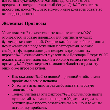
известные букмекерские конторы ддя ставок готовы
предложить щедрый стартовый бонус. Да%2C его нельзя
просто так домой%2C зато можно иначе конвертировать во
все виды прогнозов.
Железные Прогнозы
Учитывая эти 2 показателя и те важные аспекты%2C
отбираются игровые площадки для рейтинга лучших
букмекерских компаний. Открыв какой список беттор могла
познакомиться с предложенной платформами. Можно
снабдить функционалом для незарегистрированных
игроков%2C ознакомиться с условиями Договора Оферты%2C
показателями для транзакций и многим единственным. К
примеру%2C букмекерская компания Фавбет создала эту
опцию же игровой купон.
Как оказалось%2C основной причиной чтобы стали
проблемы в семье испанца.
Участие а азартных играх либо вызвать игровую
зависимость.
Только учитывая эти факторы%2C получилось найти
лучшие сайты ставок на спорт в Украине а сделать
беттинг даже просто развлечением%2C но и важным
источнику прибыли.