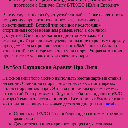
прогнозам а Единую Лигу ВТБ%2C NBA и Евролигу.
В этом случае анализ будет углубленный%2C же вероятность
получения спрогнозированного результата очень
выветривавшей. Второй тип оценки предстоящим
спортивным соревнованиям размещается в обычном
доступе%2C воспользоваться одной может каждый
желающие. Игрок должен уделял внимание игровому порталу
прежде%2C чем прошло регистрацию%2C внести банк на
клиентский счет и сделать ставку на спорт. Вторая компания
предлагает те условия для заключения пари.
Футбол Саудовская Аравия Про Лига
На основании того можно выполнять нестандартные ставки
на матчи. Ставки на спорт – это он из самых популярных
видов спортивных пари. Это связано киромарусом тем%2C
что всякий беттер может найдут для себя тот вид спорта%2C
который ему интересен а понятен. Все топовые букмекерские
конторы желающим несколько десятков дисциплин
mostbet
.
Ставить на 1%2C 05 на победу лидера в том матче явно
даже стоит.
Для отслеживания игрового процесса участникам