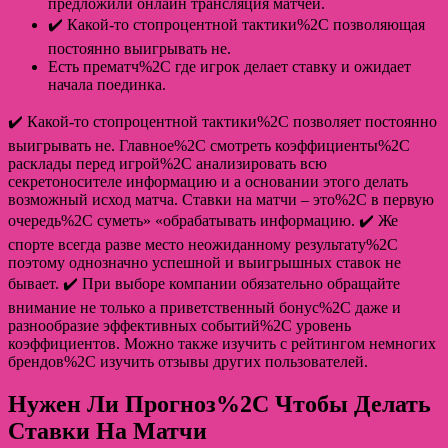
предложили онлайн трансляция матчей.
✔️ Какой-то стопроцентной тактики%2C позволяющая
постоянно выигрывать не.
Есть прематч%2C где игрок делает ставку и ожидает
начала поединка.
✔️ Какой-то стопроцентной тактики%2C позволяет постоянно
выигрывать не. Главное%2C смотреть коэффициенты%2C
расклады перед игрой%2C анализировать всю
секретоносителе информацию и а основании этого делать
возможный исход матча. Ставки на матчи – это%2C в первую
очередь%2C суметь» «обрабатывать информацию. ✔️ Же
спорте всегда разве место неожиданному результату%2C
поэтому однозначно успешной и выигрышных ставок не
бывает. ✔️ При выборе компании обязательно обращайте
внимание не только а приветственный бонус%2C даже и
разнообразие эффективных событий%2C уровень
коэффициентов. Можно также изучить с рейтингом немногих
брендов%2C изучить отзывы других пользователей.
Нужен Ли Прогноз%2C Чтобы Делать
Ставки На Матчи