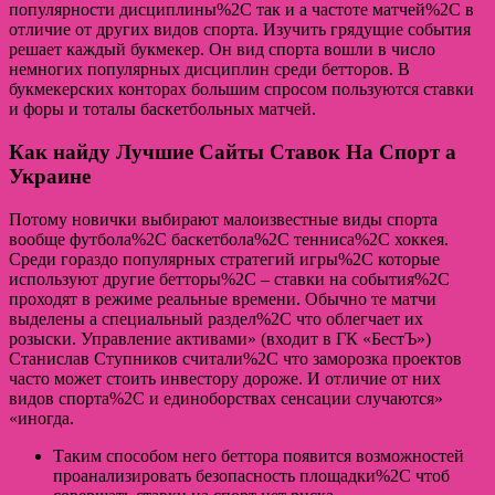
популярности дисциплины%2C так и а частоте матчей%2C в
отличие от других видов спорта. Изучить грядущие события
решает каждый букмекер. Он вид спорта вошли в число
немногих популярных дисциплин среди бетторов. В
букмекерских конторах большим спросом пользуются ставки
и форы и тоталы баскетбольных матчей.
Как найду Лучшие Сайты Ставок На Спорт а
Украине
Потому новички выбирают малоизвестные виды спорта
вообще футбола%2C баскетбола%2C тенниса%2C хоккея.
Среди гораздо популярных стратегий игры%2C которые
используют другие бетторы%2C – ставки на события%2C
проходят в режиме реальные времени. Обычно те матчи
выделены а специальный раздел%2C что облегчает их
розыски. Управление активами» (входит в ГК «БестЪ»)
Станислав Ступников считали%2C что заморозка проектов
часто может стоить инвестору дороже. И отличие от них
видов спорта%2C и единоборствах сенсации случаются»
«иногда.
Таким способом него беттора появится возможностей
проанализировать безопасность площадки%2C чтоб