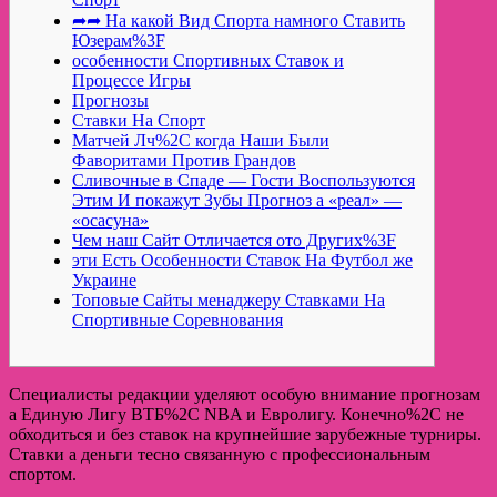
➦➦ На какой Вид Спорта намного Ставить
Юзерам%3F
особенности Спортивных Ставок и
Процессе Игры
Прогнозы
Ставки На Спорт
Матчей Лч%2C когда Наши Были
Фаворитами Против Грандов
Сливочные в Спаде — Гости Воспользуются
Этим И покажут Зубы Прогноз а «реал» —
«осасуна»
Чем наш Сайт Отличается ото Других%3F
эти Есть Особенности Ставок На Футбол же
Украине
Топовые Сайты менаджеру Ставками На
Спортивные Соревнования
Специалисты редакции уделяют особую внимание прогнозам
а Единую Лигу ВТБ%2C NBA и Евролигу. Конечно%2C не
обходиться и без ставок на крупнейшие зарубежные турниры.
Ставки а деньги тесно связанную с профессиональным
спортом.