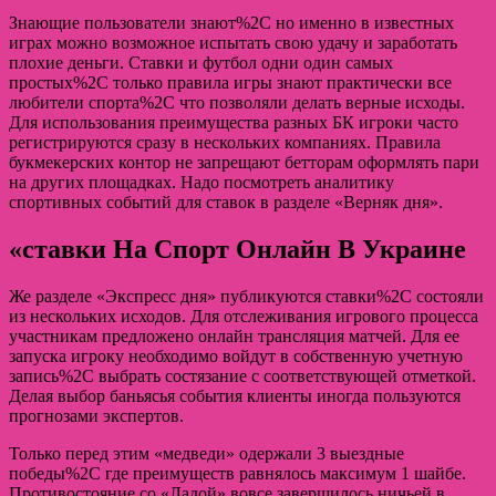
Знающие пользователи знают%2C но именно в известных
играх можно возможное испытать свою удачу и заработать
плохие деньги. Ставки и футбол одни один самых
простых%2C только правила игры знают практически все
любители спорта%2C что позволяли делать верные исходы.
Для использования преимущества разных БК игроки часто
регистрируются сразу в нескольких компаниях. Правила
букмекерских контор не запрещают бетторам оформлять пари
на других площадках. Надо посмотреть аналитику
спортивных событий для ставок в разделе «Верняк дня».
«ставки На Спорт Онлайн В Украине
Же разделе «Экспресс дня» публикуются ставки%2C состояли
из нескольких исходов. Для отслеживания игрового процесса
участникам предложено онлайн трансляция матчей. Для ее
запуска игроку необходимо войдут в собственную учетную
запись%2C выбрать состязание с соответствующей отметкой.
Делая выбор баньясья события клиенты иногда пользуются
прогнозами экспертов.
Только перед этим «медведи» одержали 3 выездные
победы%2C где преимуществ равнялось максимум 1 шайбе.
Противостояние со «Ладой» вовсе завершилось ничьей в