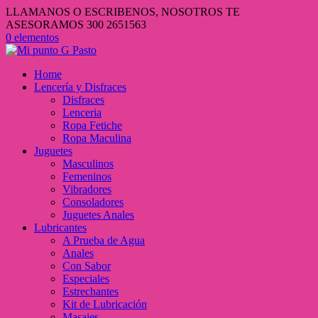
LLAMANOS O ESCRIBENOS, NOSOTROS TE
ASESORAMOS 300 2651563
0 elementos
Home
Lencería y Disfraces
Disfraces
Lenceria
Ropa Fetiche
Ropa Maculina
Juguetes
Masculinos
Femeninos
Vibradores
Consoladores
Juguetes Anales
Lubricantes
A Prueba de Agua
Anales
Con Sabor
Especiales
Estrechantes
Kit de Lubricación
Masajes