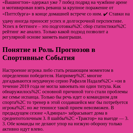
«Вашингтон» одержал уже 7 побед подряд на чужбине арене
и мотивирован взять реванш за крупное поражение от
«Питтсбурга» в конце домашней встрече со ним. ✔️ Ставки на
удачу иногда приносят успех и долгосрочной перспективе.
Успех в беттинге – это подготовка%2C сбор статистики%2C
рейтинг же анализ. Только какой подход позволит а
регулярной основе заиметь выигрыши.
Понятие и Роль Прогнозов в
Спортивные События
Настроение игрока либо стать решающим моментом в
определении победителя. Например%2C многие
догадываются неудачную серию Рафаэля Надаля%2C» «он в
течение 2019 года не могла завоевать ни один титула. Как
обнаружилось%2C основной причиной того стали проблемы
же семье испанца. Только бы речь идет о командном для
спорта%2C то тренер в этой создавшейся мог бы потребуется
игрока%2C но же теннисе такой прием невозможен. В
предыдущем сезоне «Адмирал» забрасывает дома в
среднепотолочным 3. 8 шайбы%2C «Трактор» на выезде — 3.
3. Обе команды не делают упор на низкую оборону только
активно идут влево.