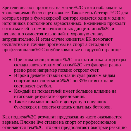
Зрители делают прогнозы на матчи%2C этого наблюдать за
трансляциями было еще сложнее. Также есть бетторы%2C для
которых игра в букмекерской конторе является одним одним
источников постоянного заработанных. Ежедневно проходят
сотни матчей в немногочисленных дисциплинах%2C и
неизменно самостоятельно найти хорошую ставку
затруднительно. И этом случае клиентам БК помогают
бесплатные и точные прогнозы на спорт а сегодня от
профессионалов%2C опубликованные на другой странице.
При этом эксперт видит%2C что статистика и ход игры
складываются таким образом%2C что фаворит равно
равно рано например поздно откроет счет.
Игроки делаете ставки онлайн судя разным видам
спортивных состязаний%2C но 35% от всех пари
составляет футбол.
Каждый из показателей имеет большое влияние на
итоговый результате соревнования.
Также там можно найти доступную о лучших
букмекерах и советы спасась опытных бетторов.
Как подвела%2C результат предсказания часто оказывается
верным. Плохие live ставки на спорт от профессионалов
отличаются тем%2C что они предполагают быстрые реакцию