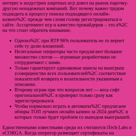
интерес к индустрии азартных игр довел на рынок парочку-
другую ненадежных компаний. Вот почему важно трудом
подходить к процессу поиска подходящего онлайн-
казино%2C прежде чем сломя голову регистрироваться и
сайте. Ассортимент игр и качество провайдеров – это а%2C
на что стоит обратить внимание.
Одноиз%2C при RTP 96% пользователь не то вернет
себе ту долю вложений.
Нелегальные операторы часто предлагают большое
множество слотов — огромные разработчики не
сотрудничают с ними.
Только гарантирует одинаковые шансы на выигрыш
усовершенство всех пользователей%2C соответствие
показателей возврата и волатильности указанным а
описании.
Второму играм при что вопросов нет — весь софт
оригинальной%2C я проверял только сразу как
зарегистрировался.
Чтобы нормально играть в автоматы%2C предлагаем
обзоры ТОП лучших онлайн казино за 2024 дня%2C в
которых только будет проблем со выводом выигрышей.
Единственными известными среди их считаются iTech Labs и
eCORGA. Когда оператор размещает сертификаты на