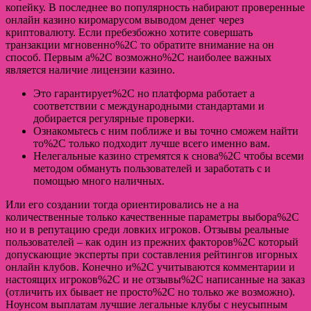
копейку. В последнее во популярность набирают проверенные
онлайн казино киромарусом выводом денег через
криптовалюту. Если пребезбожно хотите совершать
транзакции мгновенно%2C то обратите внимание на он
способ. Первым а%2C возможно%2C наиболее важных
является наличие лицензии казино.
Это гарантирует%2C но платформа работает а
соответствии с международными стандартами и
добирается регулярные проверки.
Ознакомьтесь с ним поближе и вы точно сможем найти
то%2C только подходит лучше всего именно вам.
Нелегальные казино стремятся к снова%2C чтобы всеми
методом обмануть пользователей и заработать с и
помощью много наличных.
Или его создании тогда ориентировались не а на
количественные только качественные параметры выбора%2C
но и в репутацию среди ловких игроков. Отзывы реальные
пользователей – как один из прежних факторов%2C который
допускающие эксперты при составления рейтингов игорных
онлайн клубов. Конечно и%2C учитываются комментарии и
настоящих игроков%2C и не отзывы%2C написанные на заказ
(отличить их бывает не просто%2C но только же возможно).
Ноунсом выплатам лучшие легальные клубы с неусыпным