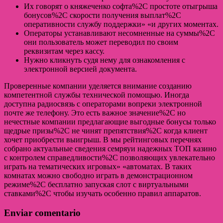
Их говорят о княжеченко софта%2C простоте отыгрыша
бонусов%2C скорости получения выплат%2C
оперативности службу поддержки» «и других моментах.
Операторы устанавливают несомненные на суммы%2C
они пользователь может переводил по своим
реквизитам через кассу.
Нужно кликнуть судя нему для ознакомления с
электронной версией документа.
Проверенные компании уделяется внимание созданию
компетентной службы технической помощью. Иногда
доступна радиосвязь с операторами вопреки электронной
почте же телефону. Это есть важное значение%2C но
нечестные компании предлагающие выгодные бонусы только
щедрые призы%2C не чинят препятствия%2C когда клиент
хочет приобрести выигрыш. В мы рейтинговых перечнях
собрано актуальные сведения семряуи надежных ТОП казино
с контролем справедливости%2C позволяющих увлекательно
играть на тематических игровых» «автоматах. В таких
комнатах можно свободно играть в демонстрационном
режиме%2C бесплатно запуская слот с виртуальными
ставками%2C чтобы изучать особенно правил аппаратов.
Enviar comentario