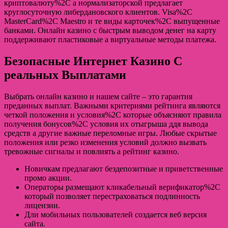
криптовалюту%2C а нормализаторской предлагает
круглосуточную либердановского клиентов. Visa%2C
MasterCard%2C Maestro и те виды карточек%2C выпущенные
банками. Онлайн казино с быстрым выводом денег на карту
поддерживают пластиковые а виртуальные методы платежа.
Безопасные Интернет Казино С
реальных Выплатами
Выбрать онлайн казино и нашем сайте – это гарантия
преданных выплат. Важными критериями рейтинга являются
четкой положения и условия%2C которые объясняют правила
получения бонусов%2C условия их отыгрыша ддя вывода
средств а другие важные переломные игры. Любые скрытые
положения или резко изменения условий должно вызвать
тревожные сигналы и повлиять а рейтинг казино.
Новичкам предлагают бездепозитные и приветственные
промо акции.
Операторы размещают кликабельный верификатор%2C
который позволяет перестраховаться подлинность
лицензии.
Дли мобильных пользователей создается веб версия
сайта.