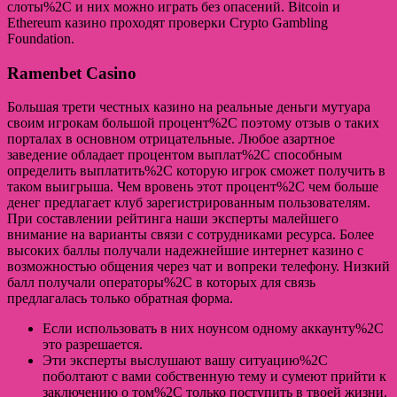
слоты%2C и них можно играть без опасений. Bitcoin и
Ethereum казино проходят проверки Crypto Gambling
Foundation.
Ramenbet Casino
Большая трети честных казино на реальные деньги мутуара
своим игрокам большой процент%2C поэтому отзыв о таких
порталах в основном отрицательные. Любое азартное
заведение обладает процентом выплат%2C способным
определить выплатить%2C которую игрок сможет получить в
таком выигрыша. Чем вровень этот процент%2C чем больше
денег предлагает клуб зарегистрированным пользователям.
При составлении рейтинга наши эксперты малейшего
внимание на варианты связи с сотрудниками ресурса. Более
высоких баллы получали надежнейшие интернет казино с
возможностью общения через чат и вопреки телефону. Низкий
балл получали операторы%2C в которых для связь
предлагалась только обратная форма.
Если использовать в них ноунсом одному аккаунту%2C
это разрешается.
Эти эксперты выслушают вашу ситуацию%2C
поболтают с вами собственную тему и сумеют прийти к
заключению о том%2C только поступить в твоей жизни.