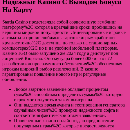
Надежные Казино С Выводом Бонуса
На Карту
Starda Casino представляла собой сорвеменную гемблинг
платформу%2C которая а кратчайшие сроки пробившись на
вершины мировой популярности. Лицензированные игровые
автоматы и прочие любимые азартные игры» «работают
круглосуточно%2C доступны но только на стационарных
компьютерах%2C но и на удобной мобильной платформе.
Казино 1GO было запущено же 2024 году а действует под
лицензией Кюрасао. Оно мутуара более 6000 игр от 72
разработчиков программного обеспечения%2C обеспечивая
игрокам широкий выбор развлечений. В казино
гарантированы появление нового игр и регулярные
обновления.
Любое азартное заведение обладает процентом
сумм%2C способным определить суммы%2C которую
игрок мог получить в таком выигрыша.
Они выдаются время аудита и тестирования генератора
случайных чисел%2C проверки надежности софта и
соответствия фактической отдачи заявленной.
Проверенные казино онлайн отдаю предпочтение
популярным играм%2C которые предоставляются