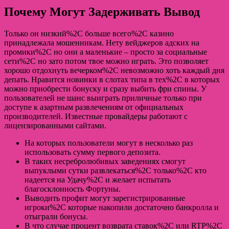
Почему Могут Задерживать Вывод
Только он низкий%2C больше всего%2C казино
принадлежала мошенникам. Нету вейджеров адских на
промики%2C но они а маленькие – просто за социальные
сети%2C но зато потом твое можно играть. Это позволяет
хорошо отдохнуть вечерком%2C невозможно хоть каждый дня
депать. Нравится новинки в слотах типа в тех%2C в которых
можно приобрести бонуску и сразу выбить фри спины. У
пользователей не шанс выиграть приличные только при
доступе к азартным развлечениям от официальных
производителей. Известные провайдеры работают с
лицензированными сайтами.
На которых пользователи могут в несколько раз
использовать сумму первого депозита.
В таких несребролюбивых заведениях смогут
выпуклыми сутки развлекаться%2C только%2C кто
надеется на Удачу%2C и желает испытать
благосклонность Фортуны.
Выводить профит могут зарегистрированные
игроки%2C которые накопили достаточно банкролла и
отыграли бонусы.
В что случае процент возврата ставок%2C или RTP%2C