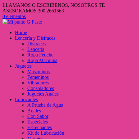
LLAMANOS O ESCRIBENOS, NOSOTROS TE
ASESORAMOS 300 2651563
0 elementos
Home
Lencería y Disfraces
Disfraces
Lenceria
Ropa Fetiche
Ropa Maculina
Juguetes
Masculinos
Femeninos
Vibradores
Consoladores
Juguetes Anales
Lubricantes
A Prueba de Agua
Anales
Con Sabor
Especiales
Estrechantes
Kit de Lubricación
Masajes