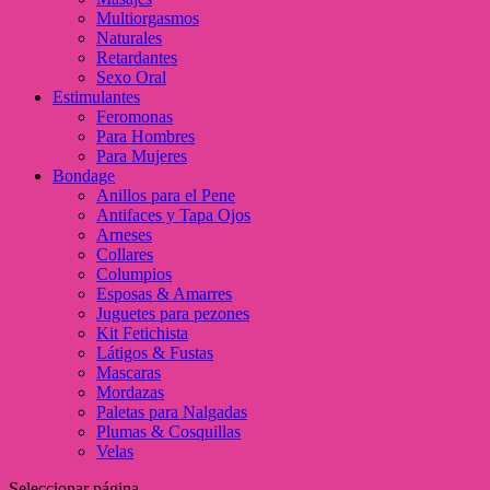
Multiorgasmos
Naturales
Retardantes
Sexo Oral
Estimulantes
Feromonas
Para Hombres
Para Mujeres
Bondage
Anillos para el Pene
Antifaces y Tapa Ojos
Arneses
Collares
Columpios
Esposas & Amarres
Juguetes para pezones
Kit Fetichista
Látigos & Fustas
Mascaras
Mordazas
Paletas para Nalgadas
Plumas & Cosquillas
Velas
Seleccionar página