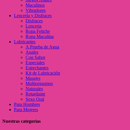
Maculinos
Vibradores
Lencería y Disfraces
Disfraces
Lenceria
Ropa Fetiche
Ropa Maculina
Lubricantes
A Prueba de Agua
Anales
Con Sabor
Especiales
Estrechantes
Kit de Lubricación
Masajes
Multiorgasmos
Naturales
Retardante
Sexo Oral
Para Hombres
Para Mujeres
Nuestras categorías