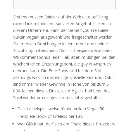
Erstens müssen Spieler auf der Webseite auf living
room Link mit diesem speziellen Angebot klicken. In
diesem Untermenü kann der Benefit „50 Freispiele
Vulkan Vegas“ ausgewählt und freigeschaltet werden.
Die meisten Boni hängen leider immer durch einer
Einzahlung miteinander. Dies ist beispielsweise beim
Willkommensbonus jeder Fall, aber im übrigen bei den
wöchentlichen Einzahlungsboni, die guy in Anspruch
nehmen kann. Die Free Spins sind bei dem Slot
allerdings wirklich das einzige spezielle Feature. Dafür
sind immer wieder Gewinne in Höhe von bis zum 5.
000-fachen dieses Einsatzes möglich, had been das
Spiel wieder um einiges interessanter gestaltet.
Dies ist beispielsweise für die Vulkan Vegas 50
Freispiele Book of Lifeless der Fall.
Wer Glück hat, darf sich am Finale dieses Prozedere