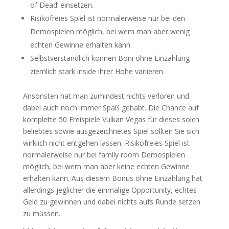
of Dead’ einsetzen.
Risikofreies Spiel ist normalerweise nur bei den
Demospielen möglich, bei wem man aber wenig
echten Gewinne erhalten kann.
Selbstverständlich können Boni ohne Einzahlung
ziemlich stark inside ihrer Höhe variieren.
Ansonsten hat man zumindest nichts verloren und
dabei auch noch immer Spaß gehabt. Die Chance auf
komplette 50 Freispiele Vulkan Vegas für dieses solch
beliebtes sowie ausgezeichnetes Spiel sollten Sie sich
wirklich nicht entgehen lassen. Risikofreies Spiel ist
normalerweise nur bei family room Demospielen
möglich, bei wem man aber keine echten Gewinne
erhalten kann. Aus diesem Bonus ohne Einzahlung hat
allerdings jeglicher die einmalige Opportunity, echtes
Geld zu gewinnen und dabei nichts aufs Runde setzen
zu müssen.