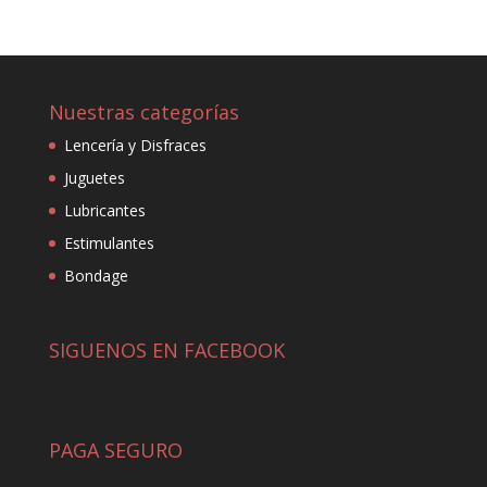
Nuestras categorías
Lencería y Disfraces
Juguetes
Lubricantes
Estimulantes
Bondage
SIGUENOS EN FACEBOOK
PAGA SEGURO