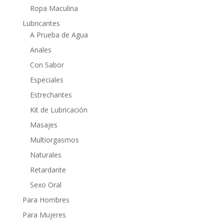
Ropa Maculina
Lubricantes
A Prueba de Agua
Anales
Con Sabor
Especiales
Estrechantes
Kit de Lubricación
Masajes
Multiorgasmos
Naturales
Retardante
Sexo Oral
Para Hombres
Para Mujeres