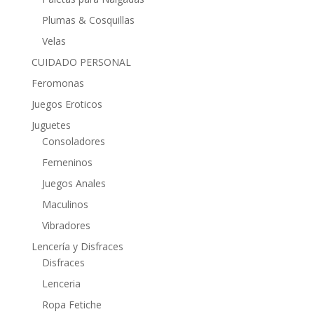
Plumas & Cosquillas
Velas
CUIDADO PERSONAL
Feromonas
Juegos Eroticos
Juguetes
Consoladores
Femeninos
Juegos Anales
Maculinos
Vibradores
Lencería y Disfraces
Disfraces
Lenceria
Ropa Fetiche