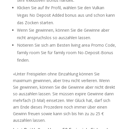
sehr exklusiven Bonus handelt.
Klicken Sie auf Ihr Profil, wählen Sie den Vulkan
Vegas No Deposit Added bonus aus und schon kann
das Zocken starten.
Wenn Sie gewinnen, können Sie die Gewinne aber
nicht anspruchslos so auszahlen lassen.
Notieren Sie sich am Besten living area Promo Code,
family room Sie für family room No-Deposit-Bonus
finden.
«Unter Freispielen ohne Einzahlung können Sie
maximum gewinnen, aber treu nicht verlieren. Wenn
Sie gewinnen, können Sie die Gewinne aber nicht direkt
so auszahlen lassen. Sie müssen expire Gewinne dann
mehrfach (3-Mal) einsetzen. Wer Glück hat, darf sich
am Ende dieses Prozedere noch immer über einen
Gewinn freuen sowie kann sich bis hin zu zu 25 €
auszahlen lassen.