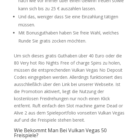
nach wie vor immer über einen Gewinn freuen sowie
kann sich bis zu 25 € auszahlen lassen.
Und das, weniger dass Sie eine Einzahlung tätigen
müssen.
Mit Bonusguthaben haben Sie freie Wahl, welches
Runde Sie gratis zocken möchten.
Um sich dieses gratis Guthaben über 40 Euro oder die
80 Very hot Rio Nights Free of charge Spins zu holen,
müssen die entsprechenden Vulkan Vegas No Deposit
Codes eingegeben werden. Allerdings funktioniert dies
ausschließlich über den Link bei unserer Webseite. Ist
die Promotion aktiviert, liegt die Nutzung der
kostenlosen Freidrehungen nur noch einen Klick
entfernt. Ruft einfach den Slot machine game Dead or
Alive 2 aus dem Spieleportfolio vonseiten Vulkan Vegas
auf und die Freispiele stehen bereit.
Wie Bekommt Man Bei Vulkan Vegas 50
Freispiele?