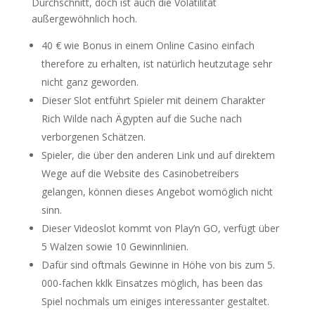
Durchschnitt, doch ist auch die Volatilität
außergewöhnlich hoch.
40 € wie Bonus in einem Online Casino einfach
therefore zu erhalten, ist natürlich heutzutage sehr
nicht ganz geworden.
Dieser Slot entführt Spieler mit deinem Charakter
Rich Wilde nach Ägypten auf die Suche nach
verborgenen Schätzen.
Spieler, die über den anderen Link und auf direktem
Wege auf die Website des Casinobetreibers
gelangen, können dieses Angebot womöglich nicht
sinn.
Dieser Videoslot kommt von Play’n GO, verfügt über
5 Walzen sowie 10 Gewinnlinien.
Dafür sind oftmals Gewinne in Höhe von bis zum 5.
000-fachen kklk Einsatzes möglich, has been das
Spiel nochmals um einiges interessanter gestaltet.