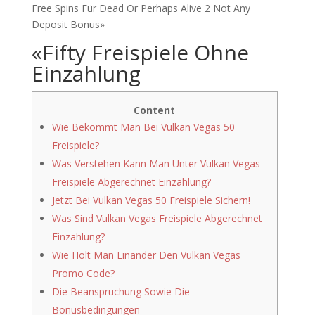
Free Spins Für Dead Or Perhaps Alive 2 Not Any
Deposit Bonus»
«Fifty Freispiele Ohne
Einzahlung
Content
Wie Bekommt Man Bei Vulkan Vegas 50
Freispiele?
Was Verstehen Kann Man Unter Vulkan Vegas
Freispiele Abgerechnet Einzahlung?
Jetzt Bei Vulkan Vegas 50 Freispiele Sichern!
Was Sind Vulkan Vegas Freispiele Abgerechnet
Einzahlung?
Wie Holt Man Einander Den Vulkan Vegas
Promo Code?
Die Beanspruchung Sowie Die
Bonusbedingungen