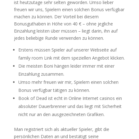
ist heutzutage sehr selten geworden. Umso lieber
freuen wir uns, Spielern einen solchen Bonus verfügbar
machen zu können. Der Vorteil bei diesem
Bonusguthaben in Höhe von 40 € – ohne jegliche
Einzahlung leisten über müssen – liegt darin, ihn auf
jedes beliebige Runde verwenden zu können.
Erstens müssen Spieler auf unserer Webseite auf
family room Link mit dem speziellen Angebot klicken.
Die meisten Boni hängen leider immer mit einer
Einzahlung zusammen.
Umso mehr freuen wir mir, Spielern einen solchen
Bonus verfügbar tätigen zu können.
Book of Dead ist echt in Online Internet casinos ein
absoluter Dauerbrenner und das liegt mit Sicherheit
nicht nur an den ausgezeichneten Grafiken.
Man registriert sich als aktueller Spieler, gibt die
persönlichen Daten an und bestätigt seine