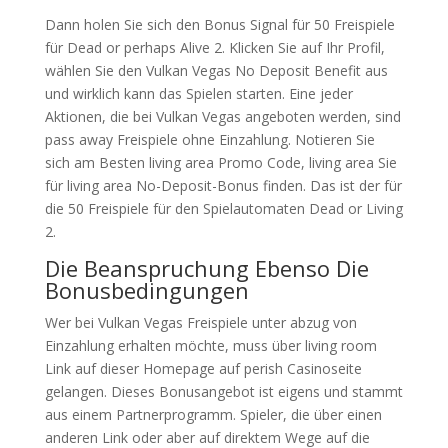
Dann holen Sie sich den Bonus Signal für 50 Freispiele
für Dead or perhaps Alive 2. Klicken Sie auf Ihr Profil,
wählen Sie den Vulkan Vegas No Deposit Benefit aus
und wirklich kann das Spielen starten. Eine jeder
Aktionen, die bei Vulkan Vegas angeboten werden, sind
pass away Freispiele ohne Einzahlung. Notieren Sie
sich am Besten living area Promo Code, living area Sie
für living area No-Deposit-Bonus finden. Das ist der für
die 50 Freispiele für den Spielautomaten Dead or Living
2.
Die Beanspruchung Ebenso Die
Bonusbedingungen
Wer bei Vulkan Vegas Freispiele unter abzug von
Einzahlung erhalten möchte, muss über living room
Link auf dieser Homepage auf perish Casinoseite
gelangen. Dieses Bonusangebot ist eigens und stammt
aus einem Partnerprogramm. Spieler, die über einen
anderen Link oder aber auf direktem Wege auf die