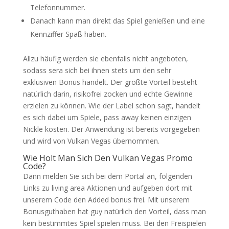
Telefonnummer.
Danach kann man direkt das Spiel genießen und eine
Kennziffer Spaß haben.
Allzu häufig werden sie ebenfalls nicht angeboten,
sodass sera sich bei ihnen stets um den sehr
exklusiven Bonus handelt. Der größte Vorteil besteht
natürlich darin, risikofrei zocken und echte Gewinne
erzielen zu können. Wie der Label schon sagt, handelt
es sich dabei um Spiele, pass away keinen einzigen
Nickle kosten. Der Anwendung ist bereits vorgegeben
und wird von Vulkan Vegas übernommen.
Wie Holt Man Sich Den Vulkan Vegas Promo
Code?
Dann melden Sie sich bei dem Portal an, folgenden
Links zu living area Aktionen und aufgeben dort mit
unserem Code den Added bonus frei. Mit unserem
Bonusguthaben hat guy natürlich den Vorteil, dass man
kein bestimmtes Spiel spielen muss. Bei den Freispielen