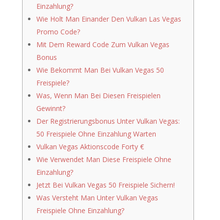
Einzahlung?
Wie Holt Man Einander Den Vulkan Las Vegas
Promo Code?
Mit Dem Reward Code Zum Vulkan Vegas
Bonus
Wie Bekommt Man Bei Vulkan Vegas 50
Freispiele?
Was, Wenn Man Bei Diesen Freispielen
Gewinnt?
Der Registrierungsbonus Unter Vulkan Vegas:
50 Freispiele Ohne Einzahlung Warten
Vulkan Vegas Aktionscode Forty €
Wie Verwendet Man Diese Freispiele Ohne
Einzahlung?
Jetzt Bei Vulkan Vegas 50 Freispiele Sichern!
Was Versteht Man Unter Vulkan Vegas
Freispiele Ohne Einzahlung?