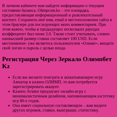
В личном кабинете вам найдете информацию о текущем
состоянии баланса. Olimpcom.kz – это площадка,
предоставляющая информационный и развлекательный
контент. Сохранить моё имя, email и местоположение сайта в
этом браузере для последующих моих комментариев. При
этом важно, чтобы в предыдущих нескольких раундах
коэффициент был ниже 2.0. Также стоит учитывать, словно
наивысший размер ставки составляет 100 USD. Если
местоимение- уже являетесь пользователем «Олимп», введите
свой логин и пароль с целью входа.
Регистрация Через Зеркало Олимпбет
Kz
Если вы желаете поиграть в захватывающую игру
Авиатор в казино ОЛИМП, то вам потребуется
зарегистрировать аккаунт.
Казино Aviator предлагает онлайн-игру с
минималистичным дизайном, напоминающим аэстетику
игр 80-х годов.
Она имеет социальную составляющую – вам видите
других игроков, ставки, выигрыши, статистику.