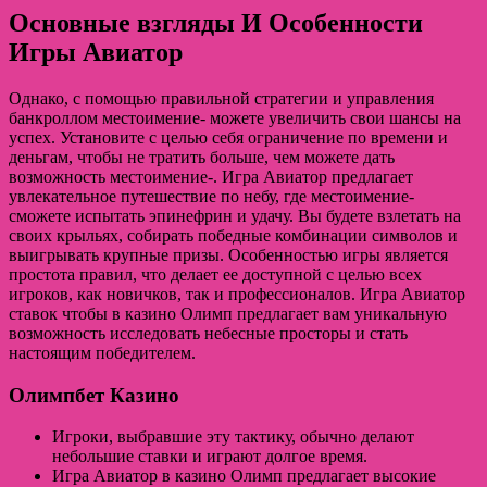
Основные взгляды И Особенности
Игры Авиатор
Однако, с помощью правильной стратегии и управления
банкроллом местоимение- можете увеличить свои шансы на
успех. Установите с целью себя ограничение по времени и
деньгам, чтобы не тратить больше, чем можете дать
возможность местоимение-. Игра Авиатор предлагает
увлекательное путешествие по небу, где местоимение-
сможете испытать эпинефрин и удачу. Вы будете взлетать на
своих крыльях, собирать победные комбинации символов и
выигрывать крупные призы. Особенностью игры является
простота правил, что делает ее доступной с целью всех
игроков, как новичков, так и профессионалов. Игра Авиатор
ставок чтобы в казино Олимп предлагает вам уникальную
возможность исследовать небесные просторы и стать
настоящим победителем.
Олимпбет Казино
Игроки, выбравшие эту тактику, обычно делают
небольшие ставки и играют долгое время.
Игра Авиатор в казино Олимп предлагает высокие