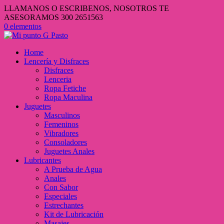
LLAMANOS O ESCRIBENOS, NOSOTROS TE
ASESORAMOS 300 2651563
0 elementos
Home
Lencería y Disfraces
Disfraces
Lenceria
Ropa Fetiche
Ropa Maculina
Juguetes
Masculinos
Femeninos
Vibradores
Consoladores
Juguetes Anales
Lubricantes
A Prueba de Agua
Anales
Con Sabor
Especiales
Estrechantes
Kit de Lubricación
Masajes