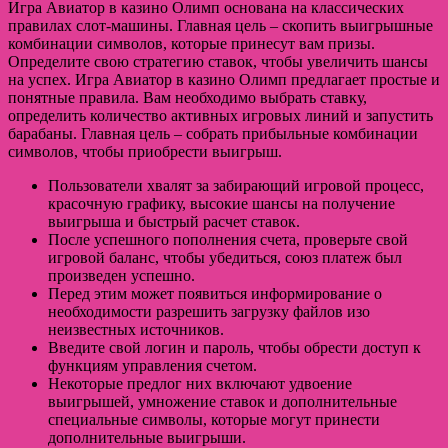
Игра Авиатор в казино Олимп основана на классических
правилах слот-машины. Главная цель – скопить выигрышные
комбинации символов, которые принесут вам призы.
Определите свою стратегию ставок, чтобы увеличить шансы
на успех. Игра Авиатор в казино Олимп предлагает простые и
понятные правила. Вам необходимо выбрать ставку,
определить количество активных игровых линий и запустить
барабаны. Главная цель – собрать прибыльные комбинации
символов, чтобы приобрести выигрыш.
Пользователи хвалят за забирающий игровой процесс,
красочную графику, высокие шансы на получение
выигрыша и быстрый расчет ставок.
После успешного пополнения счета, проверьте свой
игровой баланс, чтобы убедиться, союз платеж был
произведен успешно.
Перед этим может появиться информирование о
необходимости разрешить загрузку файлов изо
неизвестных источников.
Введите свой логин и пароль, чтобы обрести доступ к
функциям управления счетом.
Некоторые предлог них включают удвоение
выигрышей, умножение ставок и дополнительные
специальные символы, которые могут принести
дополнительные выигрыши.