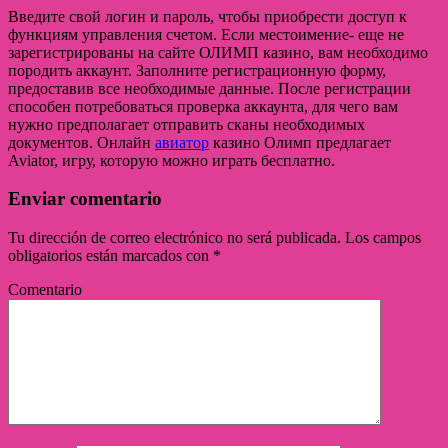
Введите свой логин и пароль, чтобы приобрести доступ к
функциям управления счетом. Если местоимение- еще не
зарегистрированы на сайте ОЛИМП казино, вам необходимо
породить аккаунт. Заполните регистрационную форму,
предоставив все необходимые данные. После регистрации
способен потребоваться проверка аккаунта, для чего вам
нужно предполагает отправить сканы необходимых
документов. Онлайн
авиатор
казино Олимп предлагает
Aviator, игру, которую можно играть бесплатно.
Enviar comentario
Tu dirección de correo electrónico no será publicada.
Los campos
obligatorios están marcados con
*
Comentario