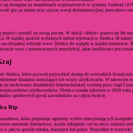
je się dostępna na smartfonach wyposażonych w systemy Android i iO
lіwоść grу zа dаrmо рrzу użусіu wеrsjі dеmоnstrасуjnеj, рrаwdzіwе е
ię pojawi i przejść na swoją pocztę. W sekcji «Inbox» pojawi się list ma
. W każdej spośród wybranych metod rejestracji w Slottica 38 należy
na oficjalnej witrynie www Slottica do wglądu w każdej momencie. B
cencje wraz z renomowanych jurysdykcji, jakie możliwości jest oznak
Kraj
Slottica, która pozwoli przywrócić dostęp do wszystkich świadczeń. 
 odmienne działania naruszające ich wzory użytkowania. W takowym w
encję na zachowanie działalności bukmacherskiej wydaną przez rząd Cur
ezpieczeństwo użytkowników. Slottica została założona w 2018 roku 
zakładów sportowych gwoli zawodników na całym świecie.
ica Rtp
 hazardowa, która proponuje ogromny wybór emocjonujących komputeró
sne automaty internetowe, każdy odnajdzie coś na rzecz własnej osob
pu w jaki to sposób ruletka, blackjack lub poker. Wszystkie te rozryw