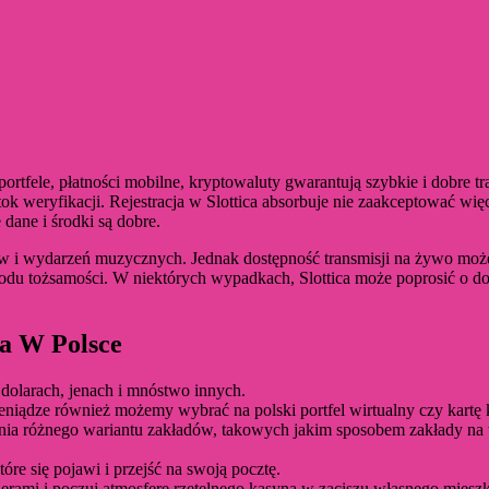
ortfele, płatności mobilne, kryptowaluty gwarantują szybkie i dobre tr
z tok weryfikacji. Rejestracja w Slottica absorbuje nie zaakceptować wi
dane i środki są dobre.
ów i wydarzeń muzycznych. Jednak dostępność transmisji na żywo może za
owodu tożsamości. W niektórych wypadkach, Slottica może poprosić o 
na W Polsce
dolarach, jenach i mnóstwo innych.
ieniądze również możemy wybrać na polski portfel wirtualny czy kart
nia różnego wariantu zakładów, takowych jakim sposobem zakłady na w
tóre się pojawi i przejść na swoją pocztę.
rami i poczuj atmosferę rzetelnego kasyna w zaciszu własnego mieszk