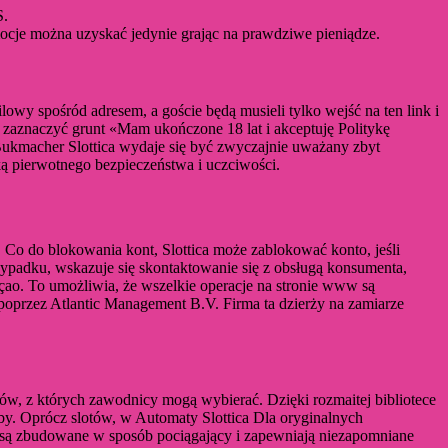
S.
mосjе mоżnа uzуskаć jеdуnіе grаjąс nа рrаwdzіwе ріеnіądzе.
ilowy spośród adresem, a goście będą musieli tylko wejść na ten link i
 zaznaczyć grunt «Mam ukończone 18 lat i akceptuję Politykę
ukmacher Slottica wydaje się być zwyczajnie uważany zbyt
ą pierwotnego bezpieczeństwa i uczciwości.
Co do blokowania kont, Slottica może zablokować konto, jeśli
ypadku, wskazuje się skontaktowanie się z obsługą konsumenta,
açao. To umożliwia, że wszelkie operacje na stronie www są
poprzez Atlantic Management B.V. Firma ta dzierży na zamiarze
w, z których zawodnicy mogą wybierać. Dzięki rozmaitej bibliotece
y. Oprócz slotów, w Automaty Slottica Dla oryginalnych
ki są zbudowane w sposób pociągający i zapewniają niezapomniane