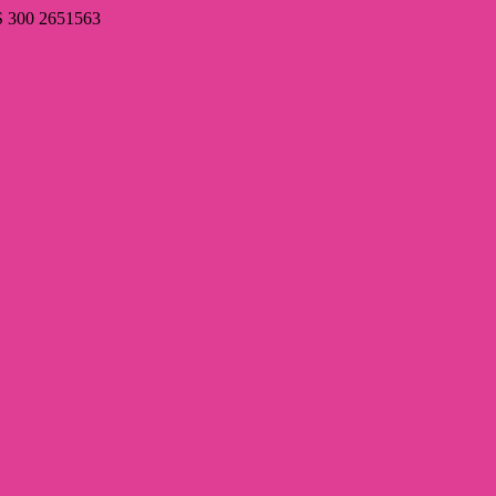
00 2651563