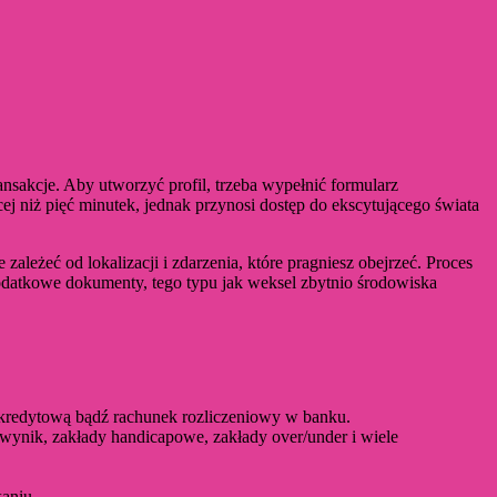
ansakcje. Aby utworzyć profil, trzeba wypełnić formularz
ęcej niż pięć minutek, jednak przynosi dostęp do ekscytującego świata
leżeć od lokalizacji i zdarzenia, które pragniesz obejrzeć. Proces
dodatkowe dokumenty, tego typu jak weksel zbytnio środowiska
ę kredytową bądź rachunek rozliczeniowy w banku.
ynik, zakłady handicapowe, zakłady over/under i wiele
aniu.