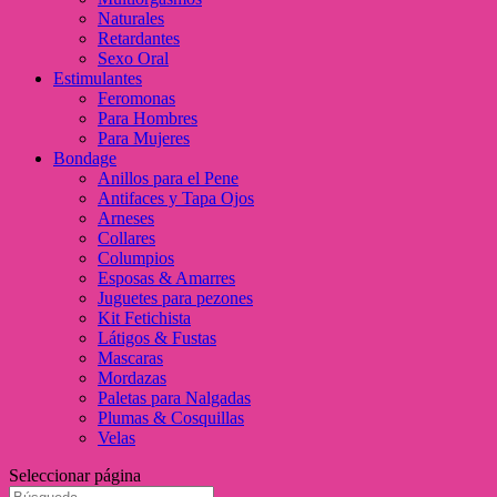
Naturales
Retardantes
Sexo Oral
Estimulantes
Feromonas
Para Hombres
Para Mujeres
Bondage
Anillos para el Pene
Antifaces y Tapa Ojos
Arneses
Collares
Columpios
Esposas & Amarres
Juguetes para pezones
Kit Fetichista
Látigos & Fustas
Mascaras
Mordazas
Paletas para Nalgadas
Plumas & Cosquillas
Velas
Seleccionar página