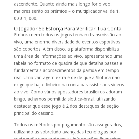
ascendente. Quanto ainda mais longo for o voo,
maiores serão os prémios – o multiplicador vai de 1,
00 a 1, 000.
O Jogador Se Esforça Para Verificar Tua Conta
Embora nem todos os jogos tenham transmissão ao
vivo, uma enorme diversidade de eventos esportivos
são cobertos. Além disso, a plataforma disponibiliza
uma área de informações ao vivo, apresentando uma
tabela no formato de quadra de que detalha passes e
fundamentais acontecimentos da partida em tempo
real. Uma vantagem extra é de de que a Slottica não
exige que haja dinheiro na conta parassistir aos vídeos
ao vivo. Como vários apostadores brasileiros adoram
bingo, achamos permitida slottica-brazil. utilizando
destacar que esse jogo é 2 dos destaques da seção
principal do cassino.
Todos os métodos por pagamento são assegurados,
utilizando as sobretudo avançadas tecnologias por
criptografia para proteger as informações financeiras