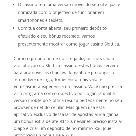
O cassino tem uma versão móvel do seu site qual é
otimizada com o objectivo de funcionar em
smartphones e tablets.
Com tua conta aberta, seu primeiro depósito
efetuado e seu bônus recebido, vamos
presentemente mostrar como jogar casino Slottica.
Como o próprio nome do site já diz, os slots são a
vital atração do Slottica cassino. Estes bônus servem
para promover as chances do ganho e prolongar o
tempo livre de jogo, fornecendo mais valor e
entusiasmo à experiência no cassino. Você não precisa
vir o programa com o objectivo por jogar, já qual a
versão mobile do Slottica resulta perfeitamente no seu
browser de net do celular. Mas quem usa este
aplicativo exclusivo dessa lar de apostas ainda ganha
um bônus extra de até R$120. newlineÉ preciso instalar
o app e criar um depósito de no mínimo R$6 (que
proporciona 2 bônus de R$30).