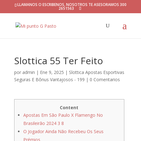
LLAMANOS O ESCRIBENOS, NOSOTROS TE ASESORAMOS 300
2651563
Slottica 55 Ter Feito
por
admin
|
Ene 9, 2025
|
Slottica Apostas Esportivas
Seguras E Bônus Vantajosos - 199
|
0 Comentarios
Content
Apostas Em São Paulo X Flamengo No
Brasileirão 2024 3 8
O Jogador Ainda Não Recebeu Os Seus
Prémios