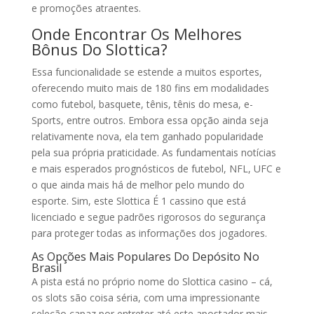
e promoções atraentes.
Onde Encontrar Os Melhores
Bônus Do Slottica?
Essa funcionalidade se estende a muitos esportes,
oferecendo muito mais de 180 fins em modalidades
como futebol, basquete, tênis, tênis do mesa, e-
Sports, entre outros. Embora essa opção ainda seja
relativamente nova, ela tem ganhado popularidade
pela sua própria praticidade. As fundamentais notícias
e mais esperados prognósticos de futebol, NFL, UFC e
o que ainda mais há de melhor pelo mundo do
esporte. Sim, este Slottica É 1 cassino que está
licenciado e segue padrões rigorosos do segurança
para proteger todas as informações dos jogadores.
As Opções Mais Populares Do Depósito No
Brasil
A pista está no próprio nome do Slottica casino – cá,
os slots são coisa séria, com uma impressionante
seleção capaz por entreter até este apostador mais