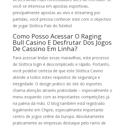
você se interessa em apostas esportivas,
principalmente apostas ao vivo e streaming por
partidas, você precisa conhecer este com o objectivo
de jogar Slottica País do futebol.
Como Posso Acessar O Raging
Bull Casino E Desfrutar Dos Jogos
De Cassino Em Linha?
Para acessar lindas essas maravilhas, este processo
de Slottica login é descomplicado e rápido. Portanto,
você podeter certeza de que este Slottica Casino
atende a todos estes requisitos de segurança e
integridade. O design prático do site do esportes
chama atenção através praticidade – especialmente o
menu esquerdo com as importantes competições já
na palma da mão. O blog também está registrado
legalmente em Chipre, especialmente importante
centro de jogos online da Europa. Absolutamente
praticamente as empresas destaque pelo ramo de