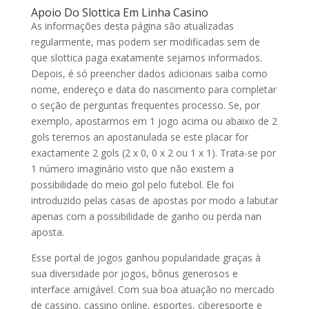
Apoio Do Slottica Em Linha Casino
As informações desta página são atualizadas
regularmente, mas podem ser modificadas sem de
que slottica paga exatamente sejamos informados.
Depois, é só preencher dados adicionais saiba como
nome, endereço e data do nascimento para completar
o seção de perguntas frequentes processo. Se, por
exemplo, apostarmos em 1 jogo acima ou abaixo de 2
gols teremos an apostanulada se este placar for
exactamente 2 gols (2 x 0, 0 x 2 ou 1 x 1). Trata-se por
1 número imaginário visto que não existem a
possibilidade do meio gol pelo futebol. Ele foi
introduzido pelas casas de apostas por modo a labutar
apenas com a possibilidade de ganho ou perda nan
aposta.
Esse portal de jogos ganhou popularidade graças à
sua diversidade por jogos, bônus generosos e
interface amigável. Com sua boa atuação no mercado
de cassino, cassino online, esportes, ciberesporte e