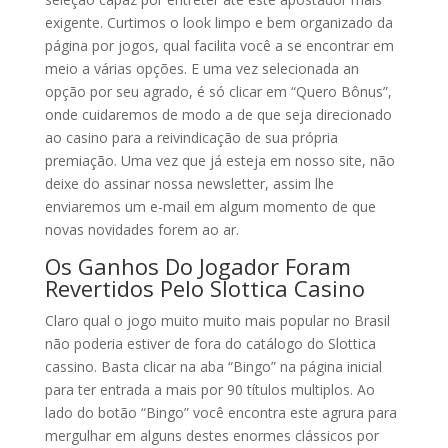
exigente. Curtimos o look limpo e bem organizado da
página por jogos, qual facilita você a se encontrar em
meio a várias opções. E uma vez selecionada an
opção por seu agrado, é só clicar em “Quero Bônus”,
onde cuidaremos de modo a de que seja direcionado
ao casino para a reivindicação de sua própria
premiação. Uma vez que já esteja em nosso site, não
deixe do assinar nossa newsletter, assim lhe
enviaremos um e-mail em algum momento de que
novas novidades forem ao ar.
Os Ganhos Do Jogador Foram
Revertidos Pelo Slottica Casino
Claro qual o jogo muito muito mais popular no Brasil
não poderia estiver de fora do catálogo do Slottica
cassino. Basta clicar na aba “Bingo” na página inicial
para ter entrada a mais por 90 títulos multiplos. Ao
lado do botão “Bingo” você encontra este agrura para
mergulhar em alguns destes enormes clássicos por