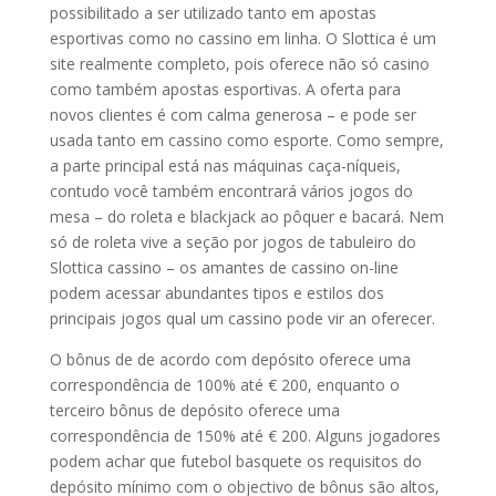
possibilitado a ser utilizado tanto em apostas
esportivas como no cassino em linha. O Slottica é um
site realmente completo, pois oferece não só casino
como também apostas esportivas. A oferta para
novos clientes é com calma generosa – e pode ser
usada tanto em cassino como esporte. Como sempre,
a parte principal está nas máquinas caça-níqueis,
contudo você também encontrará vários jogos do
mesa – do roleta e blackjack ao pôquer e bacará. Nem
só de roleta vive a seção por jogos de tabuleiro do
Slottica cassino – os amantes de cassino on-line
podem acessar abundantes tipos e estilos dos
principais jogos qual um cassino pode vir an oferecer.
O bônus de de acordo com depósito oferece uma
correspondência de 100% até € 200, enquanto o
terceiro bônus de depósito oferece uma
correspondência de 150% até € 200. Alguns jogadores
podem achar que futebol basquete os requisitos do
depósito mínimo com o objectivo de bônus são altos,