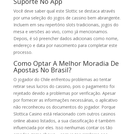
Suporte No App
Você deve saber qual este Slottic se destaca através
por uma seleção do jogos de cassino bem abrangente.
Incluem em seu repertório slots tradicionais, jogos do
mesa e versões ao vivo, como já mencionamos.
Depois, é só preencher dados adicionais como nome,
endereço e data por nascimento para completar este
processo.
Como Optar A Melhor Moradia De
Apostas No Brasil?
O jogador do Chile enfrentou problemas ao tentar
retirar seus lucros do cassino, pois o pagamento foi
rejeitado devido a problemas por verificação. Apesar
por fornecer as informações necessárias, o aplicativo
não reconheceu os documentos do jogador. Porque
Slottica Casino está relacionado com outros casinos
online abaixo listados, a sua classificação é também
influenciada por eles. Isso nenhumas contar os tão