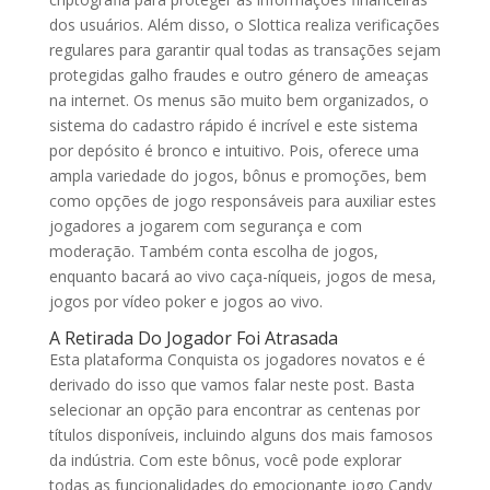
dos usuários. Além disso, o Slottica realiza verificações
regulares para garantir qual todas as transações sejam
protegidas galho fraudes e outro género de ameaças
na internet. Os menus são muito bem organizados, o
sistema do cadastro rápido é incrível e este sistema
por depósito é bronco e intuitivo. Pois, oferece uma
ampla variedade do jogos, bônus e promoções, bem
como opções de jogo responsáveis para auxiliar estes
jogadores a jogarem com segurança e com
moderação. Também conta escolha de jogos,
enquanto bacará ao vivo caça-níqueis, jogos de mesa,
jogos por vídeo poker e jogos ao vivo.
A Retirada Do Jogador Foi Atrasada
Esta plataforma Conquista os jogadores novatos e é
derivado do isso que vamos falar neste post. Basta
selecionar an opção para encontrar as centenas por
títulos disponíveis, incluindo alguns dos mais famosos
da indústria. Com este bônus, você pode explorar
todas as funcionalidades do emocionante jogo Candy