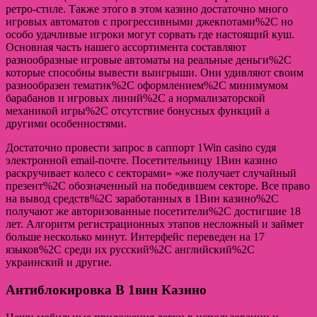
ретро-стиле. Также этого в этом казино достаточно много
игровых автоматов с прогрессивными джекпотами%2C но
особо удачливые игроки могут сорвать где настоящий куш.
Основная часть нашего ассортимента составляют
разнообразные игровые автоматы на реальные деньги%2C
которые способны вывести выигрыши. Они удивляют своим
разнообразен тематик%2C оформлением%2C минимумом
барабанов и игровых линий%2C а нормализаторской
механикой игры%2C отсутствие бонусных функций а
другими особенностями.
Достаточно провести запрос в саппорт 1Win casino судя
электронной email-почте. Посетительницу 1Вин казино
раскручивает колесо с секторами» «же получает случайный
презент%2C обозначенный на победившем секторе. Все право
на вывод средств%2C заработанных в 1Вин казино%2C
получают же авторизованные посетители%2C достигшие 18
лет. Алгоритм регистрационных этапов несложный и займет
больше несколько минут. Интерфейс переведен на 17
языков%2C среди их русский%2C английский%2C
украинский и другие.
Антиблокировка В 1вин Казино