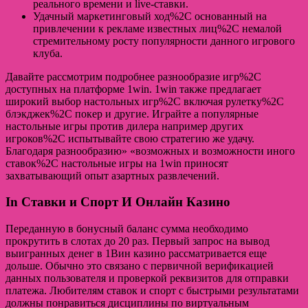
реального времени и live-ставки.
Удачный маркетинговый ход%2C основанный на
привлечении к рекламе известных лиц%2C немалой
стремительному росту популярности данного игрового
клуба.
Давайте рассмотрим подробнее разнообразие игр%2C
доступных на платформе 1win. 1win также предлагает
широкий выбор настольных игр%2C включая рулетку%2C
блэкджек%2C покер и другие. Играйте а популярные
настольные игры против дилера например других
игроков%2C испытывайте свою стратегию же удачу.
Благодаря разнообразию» «возможных и возможности иного
ставок%2C настольные игры на 1win приносят
захватывающий опыт азартных развлечений.
In Ставки и Спорт И Онлайн Казино
Переданную в бонусный баланс сумма необходимо
прокрутить в слотах до 20 раз. Первый запрос на вывод
выигранных денег в 1Вин казино рассматривается еще
дольше. Обычно это связано с первичной верификацией
данных пользователя и проверкой реквизитов для отправки
платежа. Любителям ставок и спорт с быстрыми результатами
должны понравиться дисциплины по виртуальным