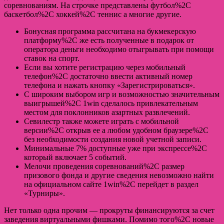
соревнованиям. На строчке представлены футбол%2C
баскетбол%2C хоккей%2C теннис а многие другие.
Бонусная программа рассчитана на букмекерскую
платформу%2C же есть полученные в подарок от
оператора деньги необходимо отыгрывать при помощи
ставок на спорт.
Если вы хотите регистрацию через мобильный
телефон%2C достаточно ввести активный номер
телефона и нажать кнопку «Зарегистрироваться».
С широким выбором игр и возможностью значительным
выигрышей%2C 1win сделалось привлекательным
местом для поклонников азартных развлечений.
Севилестр также можете играть с мобильной
версии%2C открыв ее а любом удобном браузере%2C
без необходимости создания новой учетной записи.
Минимальные 7% доступные уже при экспрессе%2C
который включает 5 событий.
Мелочи проведения соревнований%2C размер
призового фонда и другие сведения невозможно найти
на официальном сайте 1win%2C перейдет в раздел
«Турниры».
Нет только одна прочим — прокруты финансируются за счет
заведения виртуальными фишками. Помимо того%2C новые