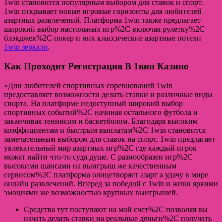
1win становится популярным выбором для ставок и спорт.
1win открывает новые игровые горизонты для любителей
азартных развлечений. Платформа 1win также предлагает
широкий выбор настольных игр%2C включая рулетку%2C
блэкджек%2C покер и них классические азартные потехи
1win зеркало
.
Как Проходит Регистрация В 1вин Казино
«Дли любителей спортивных соревнований 1win
предоставляет возможности делать ставки и различные виды
спорта. На платформе недоступный широкий выбор
спортивных событий%2C начиная остального футбола и
заканчивая теннисом и баскетболом. Благодаря высоким
коэффициентам и быстрым выплатам%2C 1win становится
замечательным выбором для ставок на спорт. 1win предлагает
увлекательный мир азартных игр%2C где каждый игрок
может найти что-то судя душе. С разнообразен игр%2C
высокими шансами на выигрыш же качественным
сервисом%2C платформа олицетворяет азарт а удачу в мире
онлайн развлечений. Вперед за победой с 1win и живи яркими
эмоциями же возможностью крупных выигрышей.
Средства тут поступают на мой счет%2C позволяя вы
начать делать ставки на реальные деньги%2C получать