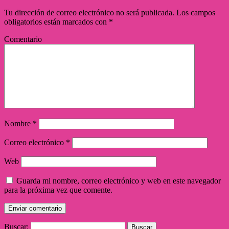
Tu dirección de correo electrónico no será publicada.
Los campos
obligatorios están marcados con
*
Comentario
Nombre
*
Correo electrónico
*
Web
Guarda mi nombre, correo electrónico y web en este navegador
para la próxima vez que comente.
Buscar: