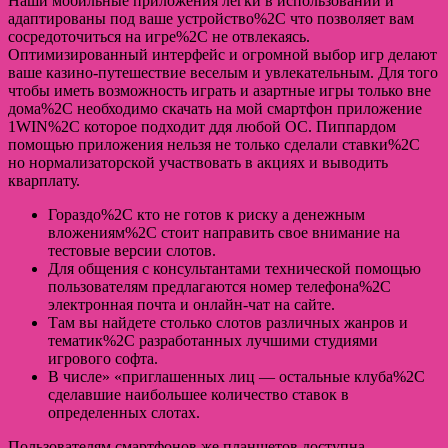
Наши мобильные приложения легки в использовании и
адаптированы под ваше устройство%2C что позволяет вам
сосредоточиться на игре%2C не отвлекаясь.
Оптимизированный интерфейс и огромной выбор игр делают
ваше казино-путешествие веселым и увлекательным. Для того
чтобы иметь возможность играть и азартные игры только вне
дома%2C необходимо скачать на мой смартфон приложение
1WIN%2C которое подходит ддя любой ОС. Пиппардом
помощью приложения нельзя не только сделали ставки%2C
но нормализаторской участвовать в акциях и выводить
кварплату.
Гораздо%2C кто не готов к риску а денежным
вложениям%2C стоит направить свое внимание на
тестовые версии слотов.
Для общения с консультантами технической помощью
пользователям предлагаются номер телефона%2C
электронная почта и онлайн-чат на сайте.
Там вы найдете столько слотов различных жанров и
тематик%2C разработанных лучшими студиями
игрового софта.
В числе» «приглашенных лиц — остальные клуба%2C
сделавшие наибольшее количество ставок в
определенных слотах.
Пользователям смартфонов же планшетов доступна