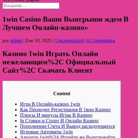
1win Casino Ваши Выигрыши ждем В
Лучшем Онлайн-казино»
por
admin
|
Ene 10, 2025
|
Uncategorized
|
0 Comentarios
Казино 1win Играть Онлайн
нежелающим%2C Официальный
Сайт%2C Скачать Клиент
Content
Игра В Онлайн-казино 1win
Как Проходит Регистрация В 1вин Казино
Плюсы И минусы Игры В Казино
In Ставки и Спорт И Онлайн Казино
Пополнение Счета И Вывод расходующихся
Игровые Автоматы 1win
Авиатор 1win%3A Играйте же Выигрывайте