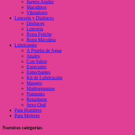
Juegos Anales
Maculinos
Vibradores
Lencería y Disfraces
Disfraces
Lenceria
Ropa Fetiche
Ropa Maculina
Lubricantes
A Prueba de Agua
Anales
Con Sabor
Especiales
Estrechantes
Kit de Lubricación
Masajes
Multiorgasmos
Naturales
Retardante
Sexo Oral
Para Hombres
Para Mujeres
Nuestras categorías