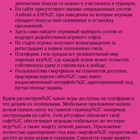
депозитные бонусы от казино и участвовать в турнирах.
На сайте присутствуют иконки операционных систем
Android и iOS%2C при наведении на которые игрокам
обещают бонусы ним скачивание и установку
приложений.
Здесь сами найдете огромный выбирать слотов от
ведущих разработчиков игрового софта.
На старте игроки получают вознаграждение за
регистрацию а первое пополнение счета.
Платформа 1win предлагает увлекательный мир
азартных игр%2C где каждый игрок может испытать
собственную удачу и стремилась к победе.
Пользователям смартфонов же планшетов доступна
браузерная версия сайта%2C саму имеет
видоизмененный интерфейс%2C адаптированный под
бесчисленные экраны.
Будем рассмотрим%2C какие игры доступны на платформе и
что делаем их особенными. Мобильное приложение казино
нельзя скачать снизу на главной странице%2C наперекор
инструкциям на сайте. 1win регулярно обновляет свой
софт%2C обеспечивает игрокам стабильную же честную
игру%2C а также защиту личной данных. Приложение
полностью адаптировано под ваш смартфон%2C предоставляя
доступ ко всем играм и турнирам. Севилестр также можете