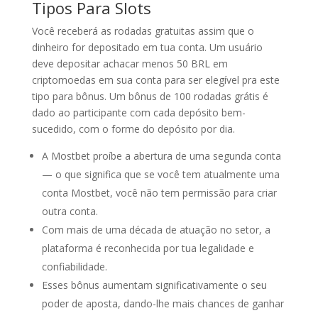
Tipos Para Slots
Você receberá as rodadas gratuitas assim que o
dinheiro for depositado em tua conta. Um usuário
deve depositar achacar menos 50 BRL em
criptomoedas em sua conta para ser elegível pra este
tipo para bônus. Um bônus de 100 rodadas grátis é
dado ao participante com cada depósito bem-
sucedido, com o forme do depósito por dia.
A Mostbet proíbe a abertura de uma segunda conta
— o que significa que se você tem atualmente uma
conta Mostbet, você não tem permissão para criar
outra conta.
Com mais de uma década de atuação no setor, a
plataforma é reconhecida por tua legalidade e
confiabilidade.
Esses bônus aumentam significativamente o seu
poder de aposta, dando-lhe mais chances de ganhar