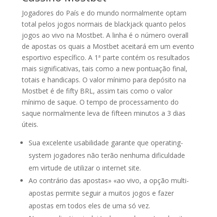
Jogadores do País e do mundo normalmente optam
total pelos jogos normais de blackjack quanto pelos
jogos ao vivo na Mostbet. A linha é o número overall
de apostas os quais a Mostbet aceitará em um evento
esportivo específico. A 1ª parte contém os resultados
mais significativas, tais como a new pontuação final,
totais e handicaps. O valor mínimo para depósito na
Mostbet é de fifty BRL, assim tais como o valor
mínimo de saque. O tempo de processamento do
saque normalmente leva de fifteen minutos a 3 dias
úteis.
Sua excelente usabilidade garante que operating-
system jogadores não terão nenhuma dificuldade
em virtude de utilizar o internet site.
Ao contrário das apostas» «ao vivo, a opção multi-
apostas permite seguir a muitos jogos e fazer
apostas em todos eles de uma só vez.