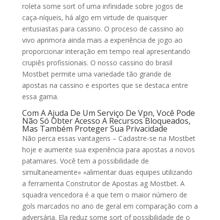
roleta some sort of uma infinidade sobre jogos de
caça-níqueis, há algo em virtude de quaisquer
entusiastas para cassino. O proceso de cassino ao
vivo aprimora ainda mais a experiência de jogo ao
proporcionar interação em tempo real apresentando
crupiês profissionais. O nosso cassino do brasil
Mostbet permite uma variedade tão grande de
apostas na cassino e esportes que se destaca entre
essa gama.
Com A Ajuda De Um Serviço De Vpn, Você Pode
Não Só Obter Acesso A Recursos Bloqueados,
Mas Também Proteger Sua Privacidade
Não perca essas vantagens – Cadastre-se na Mostbet
hoje e aumente sua experiência para apostas a novos
patamares. Você tem a possibilidade de
simultaneamente» «alimentar duas equipes utilizando
a ferramenta Construtor de Apostas ag Mostbet. A
squadra vencedora é a que tem o maior número de
gols marcados no ano de geral em comparação com a
adversária. Ela reduz some sort of possibilidade de o