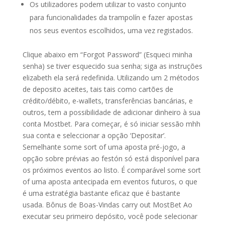
Os utilizadores podem utilizar to vasto conjunto
para funcionalidades da trampolín e fazer apostas
nos seus eventos escolhidos, uma vez registados.
Clique abaixo em “Forgot Password” (Esqueci minha
senha) se tiver esquecido sua senha; siga as instruções
elizabeth ela será redefinida. Utilizando um 2 métodos
de deposito aceites, tais tais como cartões de
crédito/débito, e-wallets, transferências bancárias, e
outros, tem a possibilidade de adicionar dinheiro à sua
conta Mostbet. Para começar, é só iniciar sessão mhh
sua conta e seleccionar a opção ‘Depositar’.
Semelhante some sort of uma aposta pré-jogo, a
opção sobre prévias ao festón só está disponível para
os próximos eventos ao listo. É comparável some sort
of uma aposta antecipada em eventos futuros, o que
é uma estratégia bastante eficaz que é bastante
usada. Bônus de Boas-Vindas carry out MostBet Ao
executar seu primeiro depósito, você pode selecionar