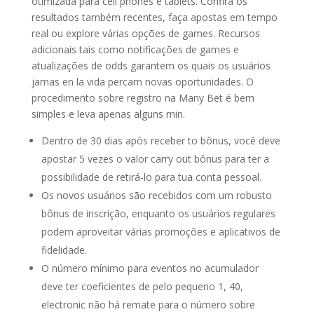
otimizada para cell phones e tablets. Confira os
resultados também recentes, faça apostas em tempo
real ou explore várias opções de games. Recursos
adicionais tais como notificações de games e
atualizações de odds garantem os quais os usuários
jamas en la vida percam novas oportunidades. O
procedimento sobre registro na Many Bet é bem
simples e leva apenas alguns min.
Dentro de 30 dias após receber to bônus, você deve
apostar 5 vezes o valor carry out bônus para ter a
possibilidade de retirá-lo para tua conta pessoal.
Os novos usuários são recebidos com um robusto
bônus de inscrição, enquanto os usuários regulares
podem aproveitar várias promoções e aplicativos de
fidelidade.
O número mínimo para eventos no acumulador
deve ter coeficientes de pelo pequeno 1, 40,
electronic não há remate para o número sobre