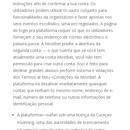
instruções afin de confirmar a tua conta. Os
utilizadores podem utilizar to vasto conjunto para
funcionalidades da organizacion e fazer apostas nos
seus eventos escolhidos, uma vez registados. A página
de login pra plataforma requer só que os utilizadores
forneçam o seu endereço de correio electrónico e
palavra-passe. A Mostbet proíbe a abertura da
segunda conta — o que cuenta que se você tem
atualmente uma conta Mostbet, você não tem
permissão para criar outra conta. Isso é feito para
declinar grandes abusos perform sistema e violações
dos Termos at the» «Condições da Mostbet. A
plataforma irá desativar imediatamente quaisquer
contas que tenham to mesmo nome, endereço de e-
mail, número de telefone ou outras informações de
identificação pessoal.
A plataforma» «safari sob uma licença da Curaçao
eGaming, uma das autoridades de licenciamento
néanmoins conceituadas na indústria de jogos