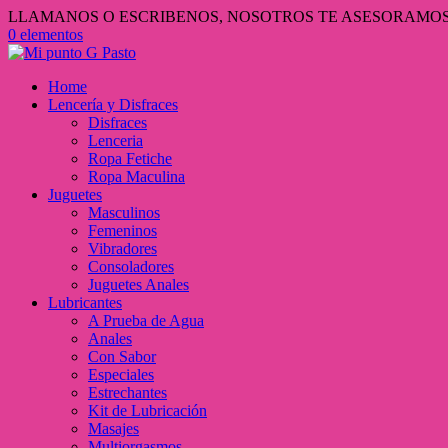
LLAMANOS O ESCRIBENOS, NOSOTROS TE ASESORAMOS 3
0 elementos
Home
Lencería y Disfraces
Disfraces
Lenceria
Ropa Fetiche
Ropa Maculina
Juguetes
Masculinos
Femeninos
Vibradores
Consoladores
Juguetes Anales
Lubricantes
A Prueba de Agua
Anales
Con Sabor
Especiales
Estrechantes
Kit de Lubricación
Masajes
Multiorgasmos