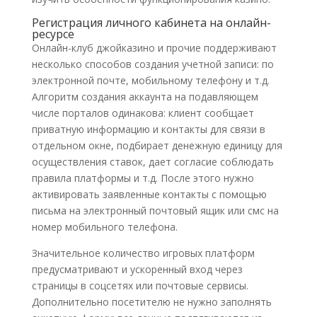
Регистрация личного кабинета на онлайн-
ресурсе
Онлайн-клуб джойказино и прочие поддерживают
несколько способов создания учетной записи: по
электронной почте, мобильному телефону и т.д.
Алгоритм создания аккаунта на подавляющем
числе порталов одинакова: клиент сообщает
приватную информацию и контакты для связи в
отдельном окне, подбирает денежную единицу для
осуществления ставок, дает согласие соблюдать
правила платформы и т.д. После этого нужно
активировать заявленные контакты с помощью
письма на электронный почтовый ящик или смс на
номер мобильного телефона.
Значительное количество игровых платформ
предусматривают и ускоренный вход через
страницы в соцсетях или почтовые сервисы.
Дополнительно посетителю не нужно заполнять