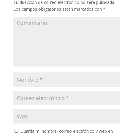
Tu dirección de correo electrónico no será publicada.
Los campos obligatorios están marcados con
*
Guarda mi nombre, correo electrónico y web en