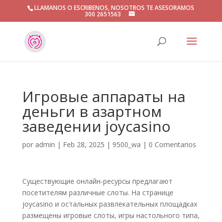
LLAMANOS O ESCRIBENOS, NOSOTROS TE ASESORAMOS
300 2651563
Игровые аппараты на
деньги в азартном
заведении joycasino
por
admin
|
Feb 28, 2025
|
9500_wa
|
0 Comentarios
Существующие онлайн-ресурсы предлагают
посетителям различные слоты. На странице
joycasino и остальных развлекательных площадках
размещены игровые слоты, игры настольного типа,