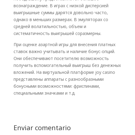
вознаграждение. В играх с низкой дисперсией
выигрышные суммы дарятся довольно часто,
однако в меньших размерах. В эмуляторах со
средней волатильностью, объем и
систематичность выигрышей соразмерны.
При оценке азартной игры для внесения платных
ставок важно учитывать и наличие бонус-опций.
Они обеспечивают посетителю возможность
получить вспомогательный выигрыш без денежных
вложений. На виртуальной платформе joy casino
представлены аппараты с разнообразными
бонусными возможностями: фриспинами,
специальными значками и т.д.
Enviar comentario