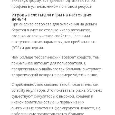
анкетную форму: все данные подтягиваются из
профиля в установленном почтовом ресурсе.
Игровые слоты для игры на настоящие
деньги
При анализе автомата для включения на деньги
берется в учет не столько число автоматов,
сколько их технические свойства. Главными
выступают такие параметры, как прибыльность
(RTP) и дисперсия.
Чем больше теоретический возврат средств, тем
прибыльнее автомат для пользователя. В
предложенных онлайн-слотах большим выступает
теоретический возврат в размере 96,5% и выше.
С прибыльностью связано такой показатель, как
volatility эмулятора. Это показатель риска. Условно
существуют симуляторы с высокой, средней и
низкой волатильностью. В первых из них
выигрышные сочетания формируются нечасто, но
победившему предоставляется большое