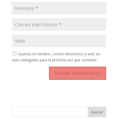
Guarda mi nombre, correo electrónico y web en
este navegador para la próxima vez que comente.