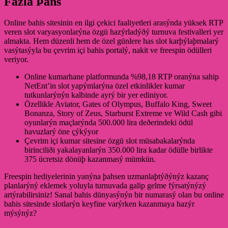
Fazla Þans
Online bahis sitesinin en ilgi çekici faaliyetleri arasýnda yüksek RTP
veren slot varyasyonlarýna özgü hazýrladýðý turnuva festivalleri yer
almakta. Hem düzenli hem de özel günlere has slot karþýlaþmalarý
vasýtasýyla bu çevrim içi bahis portalý, nakit ve freespin ödülleri
veriyor.
Online kumarhane platformunda %98,18 RTP oranýna sahip
NetEnt’in slot yapýmlarýna özel etkinlikler kumar
tutkunlarýnýn kalbinde ayrý bir yer ediniyor.
Özellikle Aviator, Gates of Olympus, Buffalo King, Sweet
Bonanza, Story of Zeus, Starburst Extreme ve Wild Cash gibi
oyunlarýn maçlarýnda 500.000 lira deðerindeki ödül
havuzlarý öne çýkýyor
Çevrim içi kumar sitesine özgü slot müsabakalarýnda
birinciliði yakalayanlarýn 350.000 lira kadar ödülle birlikte
375 ücretsiz dönüþ kazanmasý mümkün.
Freespin hediyelerinin yanýna þahsen uzmanlaþtýðýnýz kazanç
planlarýný eklemek yoluyla turnuvada galip gelme fýrsatýnýzý
artýrabilirsiniz! Sanal bahis dünyasýnýn bir numarasý olan bu online
bahis sitesinde slotlarýn keyfine varýrken kazanmaya hazýr
mýsýnýz?