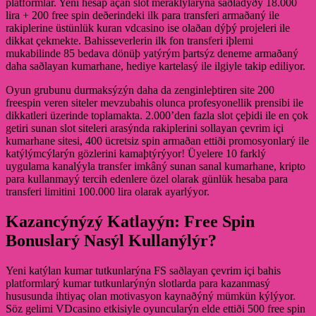
platformlar. Yeni hesap açan slot meraklýlarýna saðladýðý 18.000
lira + 200 free spin deðerindeki ilk para transferi armaðaný ile
rakiplerine üstünlük kuran vdcasino ise olaðan dýþý projeleri ile
dikkat çekmekte. Bahisseverlerin ilk fon transferi iþlemi
mukabilinde 85 bedava dönüþ yatýrým þartsýz deneme armaðaný
daha saðlayan kumarhane, hediye kartelasý ile ilgiyle takip ediliyor.
Oyun grubunu durmaksýzýn daha da zenginleþtiren site 200
freespin veren siteler mevzubahis olunca profesyonellik prensibi ile
dikkatleri üzerinde toplamakta. 2.000’den fazla slot çeþidi ile en çok
getiri sunan slot siteleri arasýnda rakiplerini sollayan çevrim içi
kumarhane sitesi, 400 ücretsiz spin armaðan ettiði promosyonlarý ile
katýlýmcýlarýn gözlerini kamaþtýrýyor! Üyelere 10 farklý
uygulama kanalýyla transfer imkâný sunan sanal kumarhane, kripto
para kullanmayý tercih edenlere özel olarak günlük hesaba para
transferi limitini 100.000 lira olarak ayarlýyor.
Kazancýnýzý Katlayýn: Free Spin
Bonuslarý Nasýl Kullanýlýr?
Yeni katýlan kumar tutkunlarýna FS saðlayan çevrim içi bahis
platformlarý kumar tutkunlarýnýn slotlarda para kazanmasý
hususunda ihtiyaç olan motivasyon kaynaðýný mümkün kýlýyor.
Söz gelimi VDcasino etkisiyle oyuncularýn elde ettiði 500 free spin