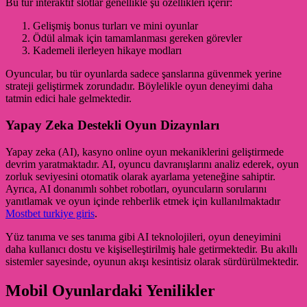
Bu tür interaktif slotlar genellikle şu özellikleri içerir:
Gelişmiş bonus turları ve mini oyunlar
Ödül almak için tamamlanması gereken görevler
Kademeli ilerleyen hikaye modları
Oyuncular, bu tür oyunlarda sadece şanslarına güvenmek yerine
strateji geliştirmek zorundadır. Böylelikle oyun deneyimi daha
tatmin edici hale gelmektedir.
Yapay Zeka Destekli Oyun Dizaynları
Yapay zeka (AI), kasyno online oyun mekaniklerini geliştirmede
devrim yaratmaktadır. AI, oyuncu davranışlarını analiz ederek, oyun
zorluk seviyesini otomatik olarak ayarlama yeteneğine sahiptir.
Ayrıca, AI donanımlı sohbet robotları, oyuncuların sorularını
yanıtlamak ve oyun içinde rehberlik etmek için kullanılmaktadır
Mostbet turkiye giris
.
Yüz tanıma ve ses tanıma gibi AI teknolojileri, oyun deneyimini
daha kullanıcı dostu ve kişiselleştirilmiş hale getirmektedir. Bu akıllı
sistemler sayesinde, oyunun akışı kesintisiz olarak sürdürülmektedir.
Mobil Oyunlardaki Yenilikler