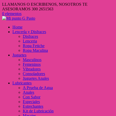
LLAMANOS O ESCRIBENOS, NOSOTROS TE
ASESORAMOS 300 2651563
0 elementos
Home
Lencería y Disfraces
Disfraces
Lenceria
Ropa Fetiche
Ropa Maculina
Juguetes
Masculinos
Femeninos
Vibradores
Consoladores
Juguetes Anales
Lubricantes
A Prueba de Agua
Anales
Con Sabor
Especiales
Estrechantes
Kit de Lubricación
Masajes