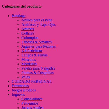
Categorías del producto
Bondage
Anillos para el Pene
Antifaces y Tapa Ojos
Arneses
Collares
Columpios
Esposas & Amarres
Juguetes para Pezones
Kit Fetichista
Latigos & Fustas
Mascaras
Mordazas
Paletas para Nalgadas
Plumas & Cosquillas
Velas
CUIDADO PERSONAL
Feromonas
Juegos Eroticos
Juguetes
Consoladores
Femeninos
Juegos Anales