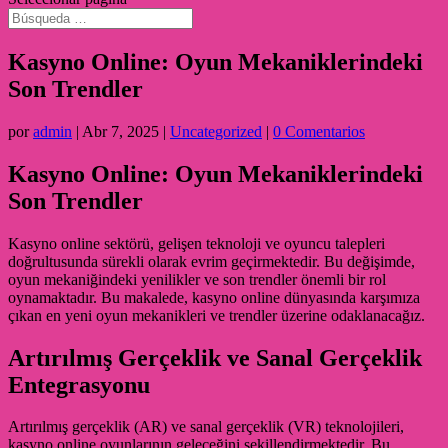
Kasyno Online: Oyun Mekaniklerindeki
Son Trendler
por
admin
|
Abr 7, 2025
|
Uncategorized
|
0 Comentarios
Kasyno Online: Oyun Mekaniklerindeki
Son Trendler
Kasyno online sektörü, gelişen teknoloji ve oyuncu talepleri
doğrultusunda sürekli olarak evrim geçirmektedir. Bu değişimde,
oyun mekaniğindeki yenilikler ve son trendler önemli bir rol
oynamaktadır. Bu makalede, kasyno online dünyasında karşımıza
çıkan en yeni oyun mekanikleri ve trendler üzerine odaklanacağız.
Artırılmış Gerçeklik ve Sanal Gerçeklik
Entegrasyonu
Artırılmış gerçeklik (AR) ve sanal gerçeklik (VR) teknolojileri,
kasyno online oyunlarının geleceğini şekillendirmektedir. Bu