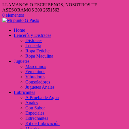
LLAMANOS O ESCRIBENOS, NOSOTROS TE
ASESORAMOS 300 2651563
0 elementos
Home
Lencería y Disfraces
Disfraces
Lenceria
Ropa Fetiche
Ropa Maculina
Juguetes
Masculinos
Femeninos
Vibradores
Consoladores
Juguetes Anales
Lubricantes
A Prueba de Agua
Anales
Con Sabor
Especiales
Estrechantes
Kit de Lubricación
Masajes