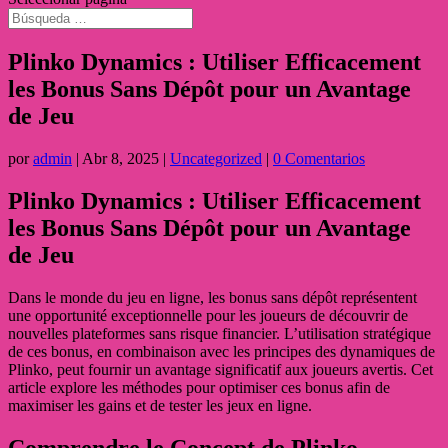
Plinko Dynamics : Utiliser Efficacement
les Bonus Sans Dépôt pour un Avantage
de Jeu
por
admin
|
Abr 8, 2025
|
Uncategorized
|
0 Comentarios
Plinko Dynamics : Utiliser Efficacement
les Bonus Sans Dépôt pour un Avantage
de Jeu
Dans le monde du jeu en ligne, les bonus sans dépôt représentent
une opportunité exceptionnelle pour les joueurs de découvrir de
nouvelles plateformes sans risque financier. L’utilisation stratégique
de ces bonus, en combinaison avec les principes des dynamiques de
Plinko, peut fournir un avantage significatif aux joueurs avertis. Cet
article explore les méthodes pour optimiser ces bonus afin de
maximiser les gains et de tester les jeux en ligne.
Comprendre le Concept de Plinko