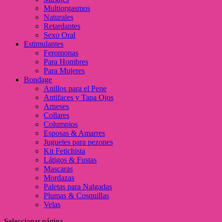
Multiorgasmos
Naturales
Retardantes
Sexo Oral
Estimulantes
Feromonas
Para Hombres
Para Mujeres
Bondage
Anillos para el Pene
Antifaces y Tapa Ojos
Arneses
Collares
Columpios
Esposas & Amarres
Juguetes para pezones
Kit Fetichista
Látigos & Fustas
Mascaras
Mordazas
Paletas para Nalgadas
Plumas & Cosquillas
Velas
Seleccionar página