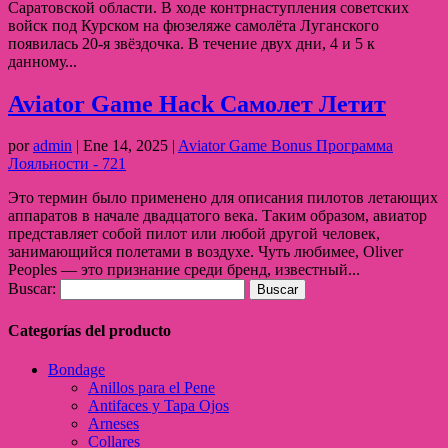
Саратовской области. В ходе контрнаступления советских
войск под Курском на фюзеляже самолёта Луганского
появилась 20-я звёздочка. В течение двух дни, 4 и 5 к
данному...
Aviator Game Hack Самолет Летит
por
admin
|
Ene 14, 2025
|
Aviator Game Bonus Программа
Лояльности - 721
Это термин было применено для описания пилотов летающих
аппаратов в начале двадцатого века. Таким образом, авиатор
представляет собой пилот или любой другой человек,
занимающийся полетами в воздухе. Чуть любимее, Oliver
Peoples — это признание среди бренд, известный...
Buscar:
Categorías del producto
Bondage
Anillos para el Pene
Antifaces y Tapa Ojos
Arneses
Collares