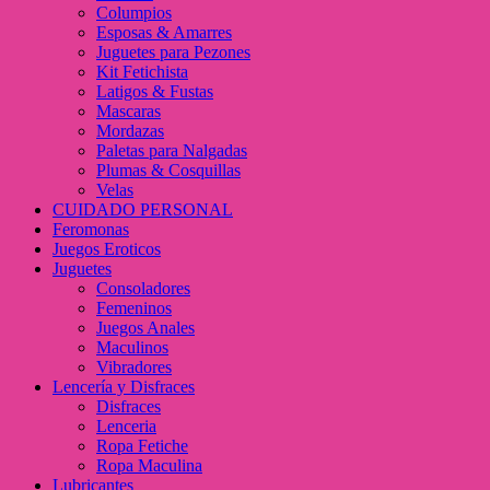
Columpios
Esposas & Amarres
Juguetes para Pezones
Kit Fetichista
Latigos & Fustas
Mascaras
Mordazas
Paletas para Nalgadas
Plumas & Cosquillas
Velas
CUIDADO PERSONAL
Feromonas
Juegos Eroticos
Juguetes
Consoladores
Femeninos
Juegos Anales
Maculinos
Vibradores
Lencería y Disfraces
Disfraces
Lenceria
Ropa Fetiche
Ropa Maculina
Lubricantes