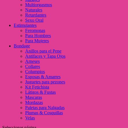
Multiorgasmos
Naturales
Retardantes
Sexo Oral
Estimulantes
Feromonas
Para Hombres
Para Mujeres
Bondage
Anillos para el Pene
Antifaces y Tapa Ojos
Arneses
Collares
Columpios
Esposas & Amarres
Juguetes para pezones
Kit Fetichista
Látigos & Fustas
Mascaras
Mordazas
Paletas para Nalgadas
Plumas & Cosquillas
Velas
Seleccionar página