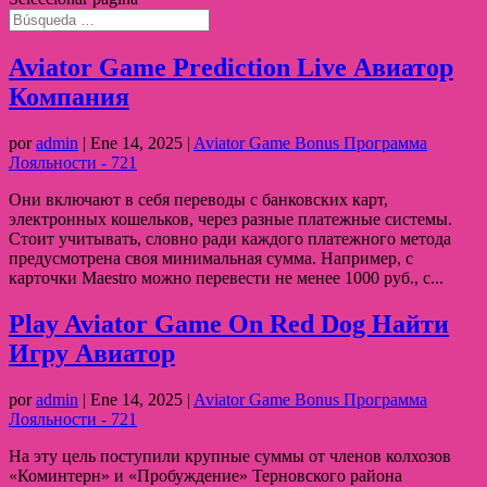
Aviator Game Prediction Live Авиатор
Компания
por
admin
|
Ene 14, 2025
|
Aviator Game Bonus Программа
Лояльности - 721
Они включают в себя переводы с банковских карт,
электронных кошельков, через разные платежные системы.
Стоит учитывать, словно ради каждого платежного метода
предусмотрена своя минимальная сумма. Например, с
карточки Maestro можно перевести не менее 1000 руб., с...
Play Aviator Game On Red Dog Найти
Игру Авиатор
por
admin
|
Ene 14, 2025
|
Aviator Game Bonus Программа
Лояльности - 721
На эту цель поступили крупные суммы от членов колхозов
«Коминтерн» и «Пробуждение» Терновского района