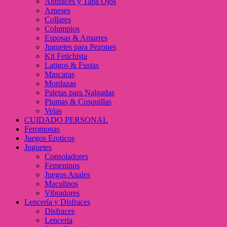
Antifaces y Tapa Ojos
Arneses
Collares
Columpios
Esposas & Amarres
Juguetes para Pezones
Kit Fetichista
Latigos & Fustas
Mascaras
Mordazas
Paletas para Nalgadas
Plumas & Cosquillas
Velas
CUIDADO PERSONAL
Feromonas
Juegos Eroticos
Juguetes
Consoladores
Femeninos
Juegos Anales
Maculinos
Vibradores
Lencería y Disfraces
Disfraces
Lenceria