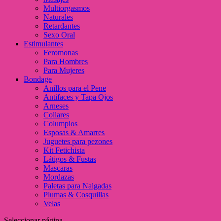
Multiorgasmos
Naturales
Retardantes
Sexo Oral
Estimulantes
Feromonas
Para Hombres
Para Mujeres
Bondage
Anillos para el Pene
Antifaces y Tapa Ojos
Arneses
Collares
Columpios
Esposas & Amarres
Juguetes para pezones
Kit Fetichista
Látigos & Fustas
Mascaras
Mordazas
Paletas para Nalgadas
Plumas & Cosquillas
Velas
Seleccionar página