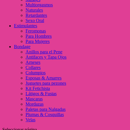
Multiorgasmos
Naturales
Retardantes
Sexo Oral
Estimulantes
Feromonas
Para Hombres
Para Mujeres
Bondage
Anillos para el Pene
Antifaces y Tapa Ojos
Arneses
Collares
Columpios
Esposas & Amarres
Juguetes para pezones
Kit Fetichista
Látigos & Fustas
Mascaras
Mordazas
Paletas para Nalgadas
Plumas & Cosquillas
Velas
Seleccionar página