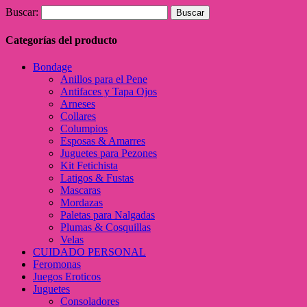
Buscar:
Categorías del producto
Bondage
Anillos para el Pene
Antifaces y Tapa Ojos
Arneses
Collares
Columpios
Esposas & Amarres
Juguetes para Pezones
Kit Fetichista
Latigos & Fustas
Mascaras
Mordazas
Paletas para Nalgadas
Plumas & Cosquillas
Velas
CUIDADO PERSONAL
Feromonas
Juegos Eroticos
Juguetes
Consoladores