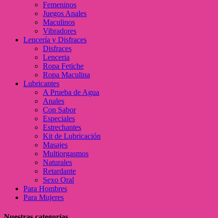
Femeninos
Juegos Anales
Maculinos
Vibradores
Lencería y Disfraces
Disfraces
Lenceria
Ropa Fetiche
Ropa Maculina
Lubricantes
A Prueba de Agua
Anales
Con Sabor
Especiales
Estrechantes
Kit de Lubricación
Masajes
Multiorgasmos
Naturales
Retardante
Sexo Oral
Para Hombres
Para Mujeres
Nuestras categorías