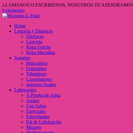
LLAMANOS O ESCRIBENOS, NOSOTROS TE ASESORAMOS 3
0 elementos
Home
Lencería y Disfraces
Disfraces
Lenceria
Ropa Fetiche
Ropa Maculina
Juguetes
Masculinos
Femeninos
Vibradores
Consoladores
Juguetes Anales
Lubricantes
A Prueba de Agua
Anales
Con Sabor
Especiales
Estrechantes
Kit de Lubricación
Masajes
Multiorgasmos