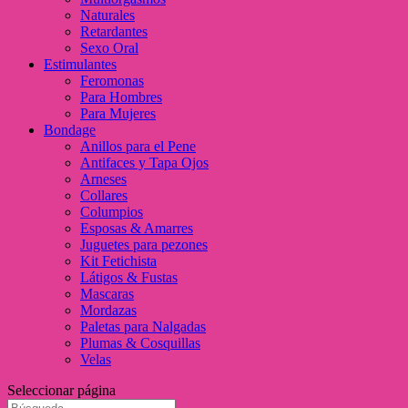
Naturales
Retardantes
Sexo Oral
Estimulantes
Feromonas
Para Hombres
Para Mujeres
Bondage
Anillos para el Pene
Antifaces y Tapa Ojos
Arneses
Collares
Columpios
Esposas & Amarres
Juguetes para pezones
Kit Fetichista
Látigos & Fustas
Mascaras
Mordazas
Paletas para Nalgadas
Plumas & Cosquillas
Velas
Seleccionar página