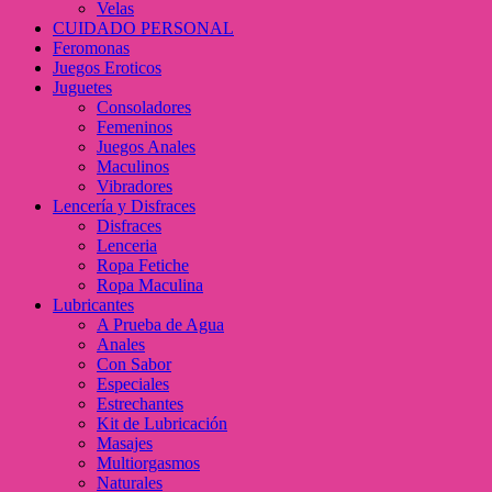
Velas
CUIDADO PERSONAL
Feromonas
Juegos Eroticos
Juguetes
Consoladores
Femeninos
Juegos Anales
Maculinos
Vibradores
Lencería y Disfraces
Disfraces
Lenceria
Ropa Fetiche
Ropa Maculina
Lubricantes
A Prueba de Agua
Anales
Con Sabor
Especiales
Estrechantes
Kit de Lubricación
Masajes
Multiorgasmos
Naturales