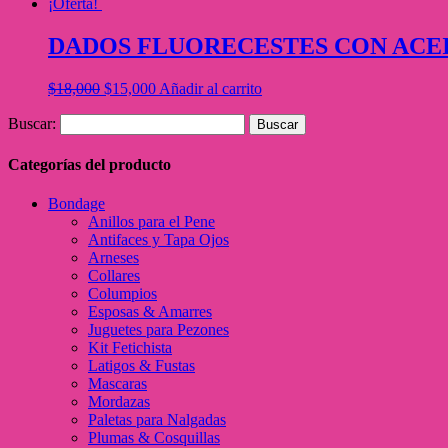
¡Oferta!
DADOS FLUORECESTES CON ACE
$
18,000
$
15,000
Añadir al carrito
Buscar:
Categorías del producto
Bondage
Anillos para el Pene
Antifaces y Tapa Ojos
Arneses
Collares
Columpios
Esposas & Amarres
Juguetes para Pezones
Kit Fetichista
Latigos & Fustas
Mascaras
Mordazas
Paletas para Nalgadas
Plumas & Cosquillas