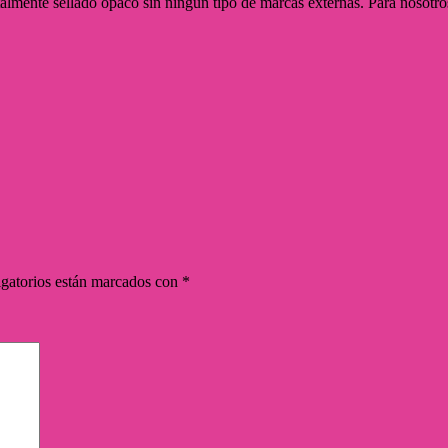
talmente sellado opaco sin ningún tipo de marcas externas. Para nosotro
gatorios están marcados con
*