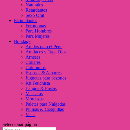
Naturales
Retardantes
Sexo Oral
Estimulantes
Feromonas
Para Hombres
Para Mujeres
Bondage
Anillos para el Pene
Antifaces y Tapa Ojos
Arneses
Collares
Columpios
Esposas & Amarres
Juguetes para pezones
Kit Fetichista
Látigos & Fustas
Mascaras
Mordazas
Paletas para Nalgadas
Plumas & Cosquillas
Velas
Seleccionar página