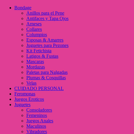
Bondage
Anillos para el Pene
Antifaces y Tapa Ojos
Arneses
Collares
Columpios
Esposas & Amarres
Juguetes para Pezones
Kit Fetichista
Latigos & Fustas
Mascaras
Mordazas
Paletas para Nalgadas
Plumas & Cosquillas
Velas
CUIDADO PERSONAL
Feromonas
Juegos Eroticos
Juguetes
Consoladores
Femeninos
Juegos Anales
Maculinos
Vibradores