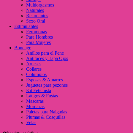
Multiorgasmos
Naturales
Retardantes
Sexo Oral
Estimulantes
Feromonas
Para Hombres
Para Mujeres
Bondage
Anillos para el Pene
Antifaces y Tapa Ojos
Arneses
Collares
Columpios
Esposas & Amarres
Juguetes para pezones
Kit Fetichista
Látigos & Fustas
Mascaras
Mordazas
Paletas para Nalgadas
Plumas & Cosquillas
Velas
Seleccionar página