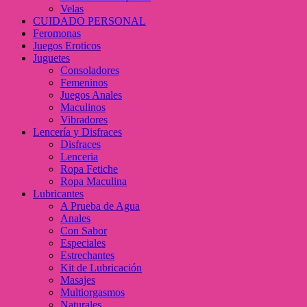
Velas
CUIDADO PERSONAL
Feromonas
Juegos Eroticos
Juguetes
Consoladores
Femeninos
Juegos Anales
Maculinos
Vibradores
Lencería y Disfraces
Disfraces
Lenceria
Ropa Fetiche
Ropa Maculina
Lubricantes
A Prueba de Agua
Anales
Con Sabor
Especiales
Estrechantes
Kit de Lubricación
Masajes
Multiorgasmos
Naturales