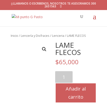
LLAMANOS O ESCRIBENOS, NOSOTROS TE ASESORAMOS 300
2651563
Inicio
/
Lencería y Disfraces
/
Lenceria
/ LAME FLECOS
LAME
FLECOS
$
65,000
LAME
FLECOS
cantidad
Añadir al
carrito