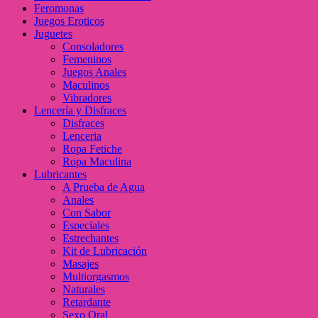
Feromonas
Juegos Eroticos
Juguetes
Consoladores
Femeninos
Juegos Anales
Maculinos
Vibradores
Lencería y Disfraces
Disfraces
Lenceria
Ropa Fetiche
Ropa Maculina
Lubricantes
A Prueba de Agua
Anales
Con Sabor
Especiales
Estrechantes
Kit de Lubricación
Masajes
Multiorgasmos
Naturales
Retardante
Sexo Oral