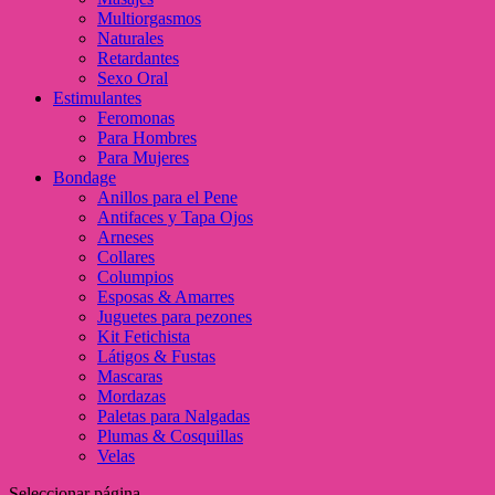
Multiorgasmos
Naturales
Retardantes
Sexo Oral
Estimulantes
Feromonas
Para Hombres
Para Mujeres
Bondage
Anillos para el Pene
Antifaces y Tapa Ojos
Arneses
Collares
Columpios
Esposas & Amarres
Juguetes para pezones
Kit Fetichista
Látigos & Fustas
Mascaras
Mordazas
Paletas para Nalgadas
Plumas & Cosquillas
Velas
Seleccionar página