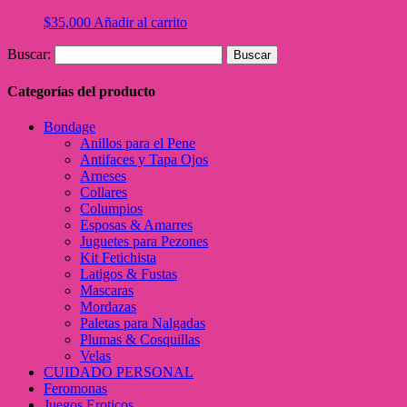
$
35,000
Añadir al carrito
Buscar:
Categorías del producto
Bondage
Anillos para el Pene
Antifaces y Tapa Ojos
Arneses
Collares
Columpios
Esposas & Amarres
Juguetes para Pezones
Kit Fetichista
Latigos & Fustas
Mascaras
Mordazas
Paletas para Nalgadas
Plumas & Cosquillas
Velas
CUIDADO PERSONAL
Feromonas
Juegos Eroticos