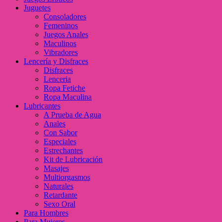
Juguetes
Consoladores
Femeninos
Juegos Anales
Maculinos
Vibradores
Lencería y Disfraces
Disfraces
Lenceria
Ropa Fetiche
Ropa Maculina
Lubricantes
A Prueba de Agua
Anales
Con Sabor
Especiales
Estrechantes
Kit de Lubricación
Masajes
Multiorgasmos
Naturales
Retardante
Sexo Oral
Para Hombres
Para Mujeres