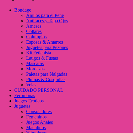
Bondage
Anillos para el Pene
Antifaces y Tapa Ojos
Arneses
Collares
Columpios
Esposas & Amarres
Juguetes para Pezones
Kit Fetichista
Latigos & Fustas
Mascaras
Mordazas
Paletas para Nalgadas
Plumas & Cosquillas
Velas
CUIDADO PERSONAL
Feromonas
Juegos Eroticos
Juguetes
Consoladores
Femeninos
Juegos Anales
Maculinos
Vibradores