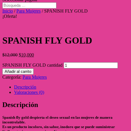
Inicio
/
Para Mujeres
/ SPANISH FLY GOLD
¡Oferta!
SPANISH FLY GOLD
$
12,000
$
10,000
SPANISH FLY GOLD cantidad
Añadir al carrito
Categoría:
Para Mujeres
Descripción
Valoraciones (0)
Descripción
Spanish fly gold despierta el deseo sexual en las mujeres de manera
incontrolable.
Es un producto incoloro, sin sabor, inodoro que se puede suministrar