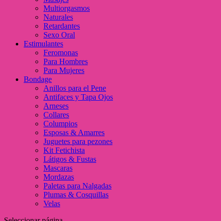
Multiorgasmos
Naturales
Retardantes
Sexo Oral
Estimulantes
Feromonas
Para Hombres
Para Mujeres
Bondage
Anillos para el Pene
Antifaces y Tapa Ojos
Arneses
Collares
Columpios
Esposas & Amarres
Juguetes para pezones
Kit Fetichista
Látigos & Fustas
Mascaras
Mordazas
Paletas para Nalgadas
Plumas & Cosquillas
Velas
Seleccionar página