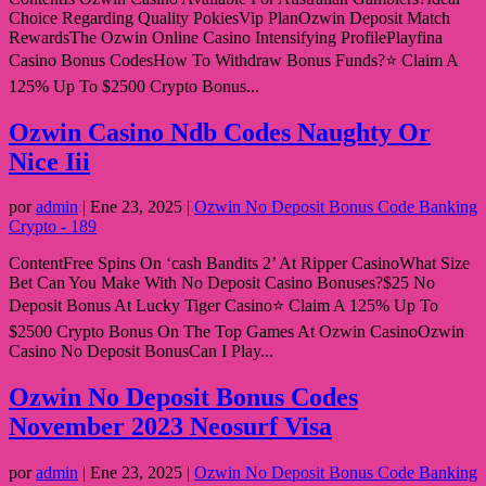
Choice Regarding Quality PokiesVip PlanOzwin Deposit Match
RewardsThe Ozwin Online Casino Intensifying ProfilePlayfina
Casino Bonus CodesHow To Withdraw Bonus Funds?⭐ Claim A
125% Up To $2500 Crypto Bonus...
Ozwin Casino Ndb Codes Naughty Or
Nice Iii
por
admin
|
Ene 23, 2025
|
Ozwin No Deposit Bonus Code Banking
Crypto - 189
ContentFree Spins On ‘cash Bandits 2’ At Ripper CasinoWhat Size
Bet Can You Make With No Deposit Casino Bonuses?$25 No
Deposit Bonus At Lucky Tiger Casino⭐ Claim A 125% Up To
$2500 Crypto Bonus On The Top Games At Ozwin CasinoOzwin
Casino No Deposit BonusCan I Play...
Ozwin No Deposit Bonus Codes
November 2023 Neosurf Visa
por
admin
|
Ene 23, 2025
|
Ozwin No Deposit Bonus Code Banking