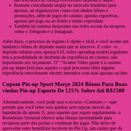
Bastante conceituada simply no mercado brasileiro para
apostas, an organizacion conta com muitos bônus e
promoções, além de jogos de cassino, apostas esportivas,
apostas pré-jogo ou ao festón e muito cependant.
Também há sorteios frequentes nas redes sociais da incapere,
como o Telegram e o Instagram.
Além disso, o processo de registro é rápido e fácil, e você recebe um
fantástico bônus de depósito assim que se inscreve. E com» «o
depósito mínimo para apenas €10, todos operating-system jogadores
tem a possibilidade de desfrutar da experiência do cassino, não
importando seu orçamento. O” “Aviator Video game é o cassino
pin-up impecável para aqueles o qual procuram obter alguma
experiência emocionante electric interativa com suas apostas on-line.
Cupom Pin-up Sport Março 2024 Bônus Para Boas-
vindas Pin-up Esporte De 125% Sobre Até R$1500
Alternativamente, você pode usar u recurso «Cashout»,» «que
permite que você retire seus ganhos sem esperar através da
liquidação da aposta. E, para aqueles que jogam regularmente, o
Reembolso Semanal oferece uma ótiman oportunidade para
recuperar parte das perdas e continuar the jogar. Não deixe de
aproveitar estes benefícios incríveis do Pin Up, um casino que dá