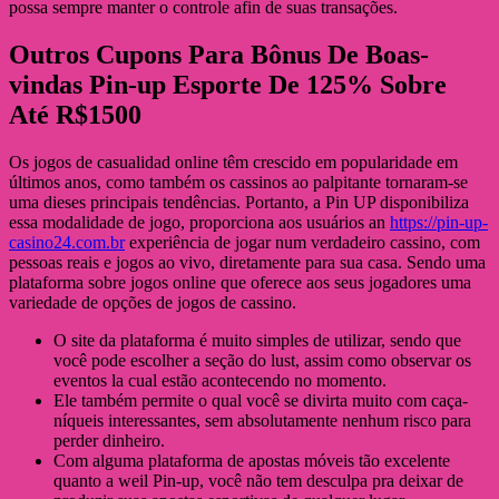
possa sempre manter o controle afin de suas transações.
Outros Cupons Para Bônus De Boas-
vindas Pin-up Esporte De 125% Sobre
Até R$1500
Os jogos de casualidad online têm crescido em popularidade em
últimos anos, como também os cassinos ao palpitante tornaram-se
uma dieses principais tendências. Portanto, a Pin UP disponibiliza
essa modalidade de jogo, proporciona aos usuários an
https://pin-up-
casino24.com.br
experiência de jogar num verdadeiro cassino, com
pessoas reais e jogos ao vivo, diretamente para sua casa. Sendo uma
plataforma sobre jogos online que oferece aos seus jogadores uma
variedade de opções de jogos de cassino.
O site da plataforma é muito simples de utilizar, sendo que
você pode escolher a seção do lust, assim como observar os
eventos la cual estão acontecendo no momento.
Ele também permite o qual você se divirta muito com caça-
níqueis interessantes, sem absolutamente nenhum risco para
perder dinheiro.
Com alguma plataforma de apostas móveis tão excelente
quanto a weil Pin-up, você não tem desculpa pra deixar de