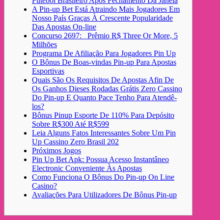
Futebol Brasileiro Após Fechamento Da Janela
A Pin-up Bet Está Atraindo Mais Jogadores Em
Nosso País Graças À Crescente Popularidade
Das Apostas On-line
Concurso 2697: Prêmio R$ Three Or More, 5
Milhões
Programa De Afiliação Para Jogadores Pin Up
O Bônus De Boas-vindas Pin-up Para Apostas
Esportivas
Quais São Os Requisitos De Apostas Afin De
Os Ganhos Dieses Rodadas Grátis Zero Cassino
Do Pin-up E Quanto Pace Tenho Para Atendê-
los?
Bônus Pinup Esporte De 110% Para Depósito
Sobre R$300 Até R$599
Leia Alguns Fatos Interessantes Sobre Um Pin
Up Cassino Zero Brasil 202
Próximos Jogos
Pin Up Bet Apk: Possua Acesso Instantâneo
Electronic Conveniente Às Apostas
Como Funciona O Bônus Do Pin-up On Line
Casino?
Avaliações Para Utilizadores De Bônus Pin-up