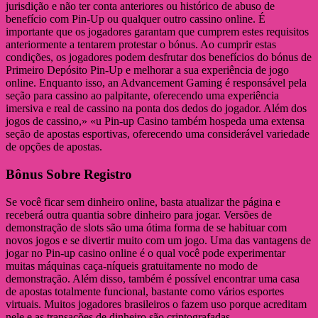
jurisdição e não ter conta anteriores ou histórico de abuso de
benefício com Pin-Up ou qualquer outro cassino online. É
importante que os jogadores garantam que cumprem estes requisitos
anteriormente a tentarem protestar o bónus. Ao cumprir estas
condições, os jogadores podem desfrutar dos benefícios do bónus de
Primeiro Depósito Pin-Up e melhorar a sua experiência de jogo
online. Enquanto isso, an Advancement Gaming é responsável pela
seção para cassino ao palpitante, oferecendo uma experiência
imersiva e real de cassino na ponta dos dedos do jogador. Além dos
jogos de cassino,» «u Pin-up Casino também hospeda uma extensa
seção de apostas esportivas, oferecendo uma considerável variedade
de opções de apostas.
Bônus Sobre Registro
Se você ficar sem dinheiro online, basta atualizar the página e
receberá outra quantia sobre dinheiro para jogar. Versões de
demonstração de slots são uma ótima forma de se habituar com
novos jogos e se divertir muito com um jogo. Uma das vantagens de
jogar no Pin-up casino online é o qual você pode experimentar
muitas máquinas caça-níqueis gratuitamente no modo de
demonstração. Além disso, também é possível encontrar uma casa
de apostas totalmente funcional, bastante como vários esportes
virtuais. Muitos jogadores brasileiros o fazem uso porque acreditam
nele e as transações de dinheiro são criptografadas.