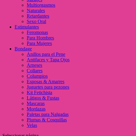
Multiorgasmos
Naturales
Retardantes
Sexo Oral
Estimulantes
Feromonas
Para Hombres
Para Mujeres
Bondage
Anillos para el Pene
Antifaces y Tapa Ojos
Arneses
Collares
Columpios
Esposas & Amarres
Juguetes para pezones
Kit Fetichista
Látigos & Fustas
Mascaras
Mordazas
Paletas para Nalgadas
Plumas & Cosquillas
Velas
Seleccionar página