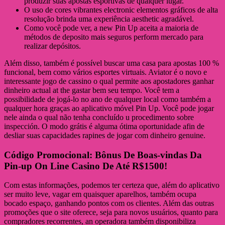
produzir suas apostas esportivas de qualquer lugar.
O uso de cores vibrantes electronic elementos gráficos de alta
resolução brinda uma experiência aesthetic agradável.
Como você pode ver, a new Pin Up aceita a maioria de
métodos de deposito mais seguros perform mercado para
realizar depósitos.
Além disso, também é possível buscar uma casa para apostas 100 %
funcional, bem como vários esportes virtuais. Aviator é o novo e
interessante jogo de cassino o qual permite aos apostadores ganhar
dinheiro actual at the gastar bem seu tempo. Você tem a
possibilidade de jogá-lo no ano de qualquer local como também a
qualquer hora graças ao aplicativo móvel Pin Up. Você pode jogar
nele ainda o qual não tenha concluído u procedimento sobre
inspección. O modo grátis é alguma ótima oportunidade afin de
desliar suas capacidades rapines de jogar com dinheiro genuine.
Código Promocional: Bônus De Boas-vindas Da
Pin-up On Line Casino De Até R$1500!
Com estas informações, podemos ter certeza que, além do aplicativo
ser muito leve, vagar em quaisquer aparelhos, também ocupa
bocado espaço, ganhando pontos com os clientes. Além das outras
promoções que o site oferece, seja para novos usuários, quanto para
compradores recorrentes, an operadora também disponibiliza