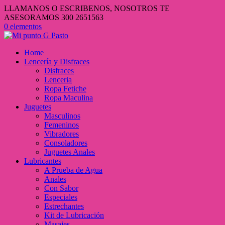
LLAMANOS O ESCRIBENOS, NOSOTROS TE
ASESORAMOS 300 2651563
0 elementos
Home
Lencería y Disfraces
Disfraces
Lenceria
Ropa Fetiche
Ropa Maculina
Juguetes
Masculinos
Femeninos
Vibradores
Consoladores
Juguetes Anales
Lubricantes
A Prueba de Agua
Anales
Con Sabor
Especiales
Estrechantes
Kit de Lubricación
Masajes