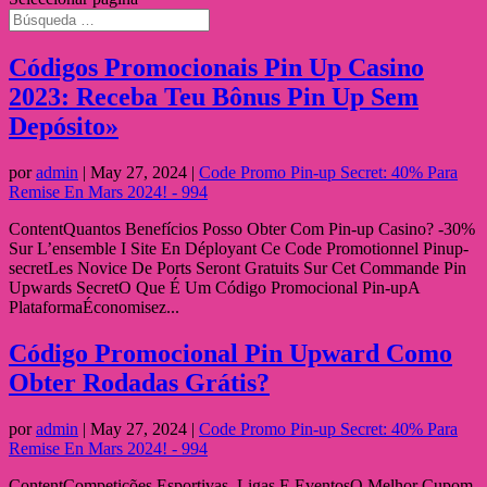
Códigos Promocionais Pin Up Casino
2023: Receba Teu Bônus Pin Up Sem
Depósito»
por
admin
|
May 27, 2024
|
Code Promo Pin-up Secret: 40% Para
Remise En Mars 2024! - 994
ContentQuantos Benefícios Posso Obter Com Pin-up Casino? -30%
Sur L’ensemble I Site En Déployant Ce Code Promotionnel Pinup-
secretLes Novice De Ports Seront Gratuits Sur Cet Commande Pin
Upwards SecretO Que É Um Código Promocional Pin-upA
PlataformaÉconomisez...
Código Promocional Pin Upward Como
Obter Rodadas Grátis?
por
admin
|
May 27, 2024
|
Code Promo Pin-up Secret: 40% Para
Remise En Mars 2024! - 994
ContentCompetições Esportivas, Ligas E EventosO Melhor Cupom