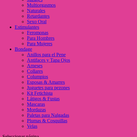
Multiorgasmos
Naturales
Retardantes
Sexo Oral
Estimulantes
Feromonas
Para Hombres
Para Mujeres
Bondage
Anillos para el Pene
Antifaces y Tapa Ojos
Arneses
Collares
Columpios
Esposas & Amarres
Juguetes para pezones
Kit Fetichista
Látigos & Fustas
Mascaras
Mordazas
Paletas para Nalgadas
Plumas & Cosquillas
Velas
Seleccionar página