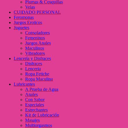
Plumas & Cosquillas
Velas
CUIDADO PERSONAL
Feromonas
Juegos Eroticos
Juguetes
Consoladores
Femeninos
Juegos Anales
Maculinos
Vibradores
Lencería y Disfraces
Disfraces
Lenceria
Ropa Fetiche
Ropa Maculina
Lubricantes
A Prueba de Agua
Anales
Con Sabor
Especiales
Estrechantes
Kit de Lubricación
Masajes
Multiorgasmos