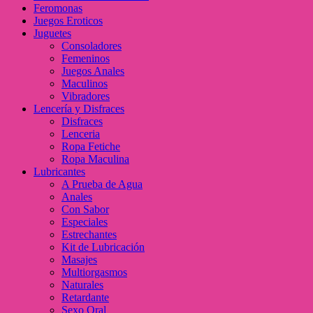
Feromonas
Juegos Eroticos
Juguetes
Consoladores
Femeninos
Juegos Anales
Maculinos
Vibradores
Lencería y Disfraces
Disfraces
Lenceria
Ropa Fetiche
Ropa Maculina
Lubricantes
A Prueba de Agua
Anales
Con Sabor
Especiales
Estrechantes
Kit de Lubricación
Masajes
Multiorgasmos
Naturales
Retardante
Sexo Oral