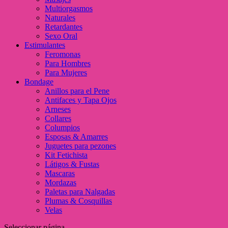
Multiorgasmos
Naturales
Retardantes
Sexo Oral
Estimulantes
Feromonas
Para Hombres
Para Mujeres
Bondage
Anillos para el Pene
Antifaces y Tapa Ojos
Arneses
Collares
Columpios
Esposas & Amarres
Juguetes para pezones
Kit Fetichista
Látigos & Fustas
Mascaras
Mordazas
Paletas para Nalgadas
Plumas & Cosquillas
Velas
Seleccionar página