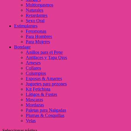
Multiorgasmos
Naturales
Retardantes
Sexo Oral
Estimulantes
Feromonas
Para Hombres
Para Mujeres
Bondage
Anillos para el Pene
Antifaces y Tapa Ojos
Arneses
Collares
Columpios
Esposas & Amarres
Juguetes para pezones
Kit Fetichista
Látigos & Fustas
Mascaras
Mordazas
Paletas para Nalgadas
Plumas & Cosquillas
Velas
Seleccionar página