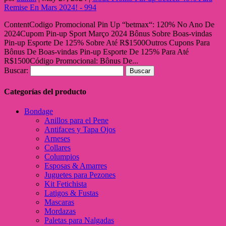
Remise En Mars 2024! - 994
ContentCodigo Promocional Pin Up “betmax“: 120% No Ano De
2024Cupom Pin-up Sport Março 2024 Bônus Sobre Boas-vindas
Pin-up Esporte De 125% Sobre Até R$1500Outros Cupons Para
Bônus De Boas-vindas Pin-up Esporte De 125% Para Até
R$1500Código Promocional: Bônus De...
Buscar:
Categorías del producto
Bondage
Anillos para el Pene
Antifaces y Tapa Ojos
Arneses
Collares
Columpios
Esposas & Amarres
Juguetes para Pezones
Kit Fetichista
Latigos & Fustas
Mascaras
Mordazas
Paletas para Nalgadas