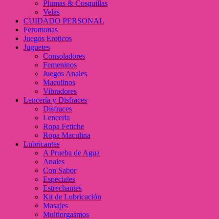
Plumas & Cosquillas
Velas
CUIDADO PERSONAL
Feromonas
Juegos Eroticos
Juguetes
Consoladores
Femeninos
Juegos Anales
Maculinos
Vibradores
Lencería y Disfraces
Disfraces
Lenceria
Ropa Fetiche
Ropa Maculina
Lubricantes
A Prueba de Agua
Anales
Con Sabor
Especiales
Estrechantes
Kit de Lubricación
Masajes
Multiorgasmos