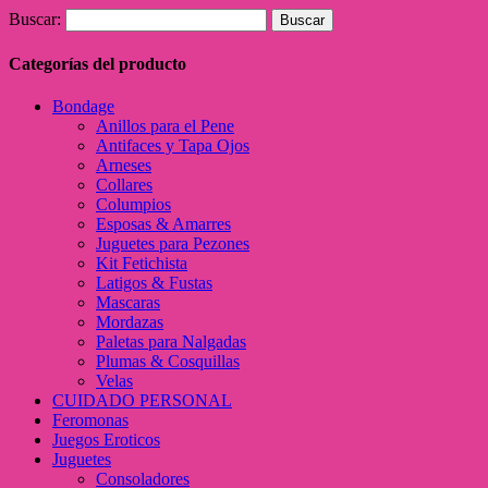
Buscar:
Categorías del producto
Bondage
Anillos para el Pene
Antifaces y Tapa Ojos
Arneses
Collares
Columpios
Esposas & Amarres
Juguetes para Pezones
Kit Fetichista
Latigos & Fustas
Mascaras
Mordazas
Paletas para Nalgadas
Plumas & Cosquillas
Velas
CUIDADO PERSONAL
Feromonas
Juegos Eroticos
Juguetes
Consoladores